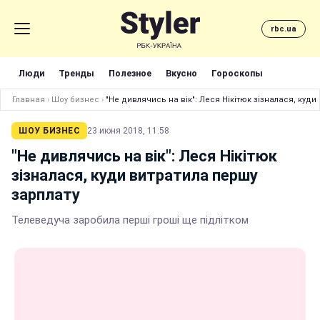
rbc.ua
Люди
Тренды
Полезное
Вкусно
Гороскопы
Главная
›
Шоу бизнес
›
"Не дивлячись на вік": Леся Нікітюк зізналася, куди
ШОУ БИЗНЕС
23 июня 2018, 11:58
"Не дивлячись на вік": Леся Нікітюк
зізналася, куди витратила першу
зарплату
Телеведуча заробила перші гроші ще підлітком