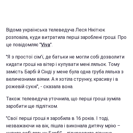
Відома українська телеведуча Леся Нікітюк
розповіла, куди витратила перші зароблені гроші. Про
це повідомляє "
Viva
".
"Я з простої сім'ї, де батьки не могли собі дозволити
кидати гроші на вітер і купувати мені ляльок. Тому
замість Барбі й Сінді у мене була одна груба лялька з
величезними віями. А я хотіла струнку, красиву і в
рожевій сукні", - сказала вона.
Також телеведуча уточнила, що перші гроші зуміла
заробити ще підлітком.
"Свої перші гроші я заробила в 16 років. І тоді,
незважаючи на вік, пішла і виконала дитячу мрію –