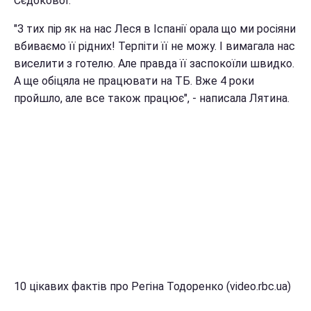
Сєдокової.
"З тих пір як на нас Леся в Іспанії орала що ми росіяни
вбиваємо її рідних! Терпіти її не можу. І вимагала нас
виселити з готелю. Але правда її заспокоїли швидко.
А ще обіцяла не працювати на ТБ. Вже 4 роки
пройшло, але все також працює", - написала Лятина.
10 цікавих фактів про Регіна Тодоренко (video.rbc.ua)