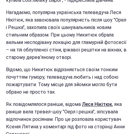
купила собі ляльку Барбі", - підкреслила дівчина.
Нагадаємо, популярна українська телеведуча Леся
Нікітюк, яка завоювала популярність після шоу "Орел
і Решка", захопила своїх шанувальників новим
стильним образом. При цьому Никитюк обрала
вельми несподівану локацію для гламурній фотосесії
– на тлі облупленої стіни, іржавої решітки на вікнах, в
старому дерев'яному отворі.
Відомо, що Никитюк відрізняється своїм тонким
почуттям гумору, телеведуча любить і над собою
пожартувати. Тому місце для зйомки могло бути
обрано не просто так.
Як повідомлялося раніше, відома
Леся Нікітюк
, яка
раніше вела тревел-шоу "Оерл і решка", зіпсувала
відпочинок росіянам. Про це розповіла користувач
Ксенія Лятина у коментарі під фото на сторінці Анни