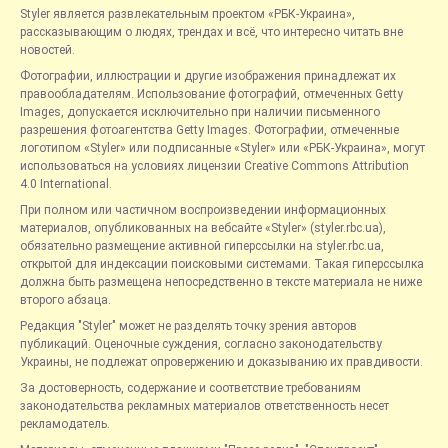
Styler является развлекательным проектом «РБК-Украина»,
рассказывающим о людях, трендах и всё, что интересно читать вне
новостей.
Фотографии, иллюстрации и другие изображения принадлежат их
правообладателям. Использование фотографий, отмеченных Getty
Images, допускается исключительно при наличии письменного
разрешения фотоагентства Getty Images. Фотографии, отмеченные
логотипом «Styler» или подписанные «Styler» или «РБК-Украина», могут
использоваться на условиях лицензии Creative Commons Attribution
4.0 International.
При полном или частичном воспроизведении информационных
материалов, опубликованных на вебсайте «Styler» (styler.rbc.ua),
обязательно размещение активной гиперссылки на styler.rbc.ua,
открытой для индексации поисковыми системами. Такая гиперссылка
должна быть размещена непосредственно в тексте материала не ниже
второго абзаца.
Редакция "Styler" может не разделять точку зрения авторов
публикаций. Оценочные суждения, согласно законодательству
Украины, не подлежат опровержению и доказыванию их правдивости.
За достоверность, содержание и соответствие требованиям
законодательства рекламных материалов ответственность несет
рекламодатель.