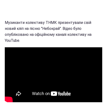
Музиканти колективу ТНМК презентували свій
новий кліп на пісню "Небокрай". Відео було
опубліковано на офіційному каналі колективу на
YouTube.