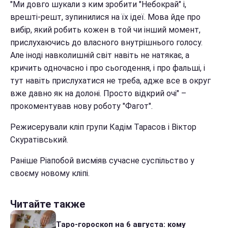
"Ми довго шукали з ким зробити "Небокрай" і,
врешті-решт, зупинилися на їх ідеї. Мова йде про
вибір, який робить кожен в той чи інший момент,
прислухаючись до власного внутрішнього голосу.
Але іноді навколишній світ навіть не натякає, а
кричить одночасно і про сьогодення, і про фальші, і
тут навіть прислухатися не треба, адже все в округ
вже давно як на долоні. Просто відкрий очі" –
прокоментував нову роботу "Фагот".
Режисерували кліп групи Кадім Тарасов і Віктор
Скуратівський.
Раніше Ріапобой висміяв сучасне суспільство у
своєму новому кліпі.
Читайте также
Таро-гороскоп на 6 августа: кому