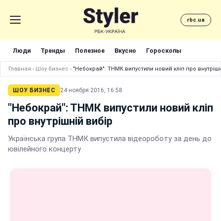
rbc.ua
Люди
Тренды
Полезное
Вкусно
Гороскопы
Главная
›
Шоу бизнес
›
"Небокрай": ТНМК випустили новий кліп про внутрішн
ШОУ БИЗНЕС
24 ноября 2016, 16:58
"Небокрай": ТНМК випустили новий кліп
про внутрішній вибір
Українська група ТНМК випустила відеороботу за день до
ювілейного концерту