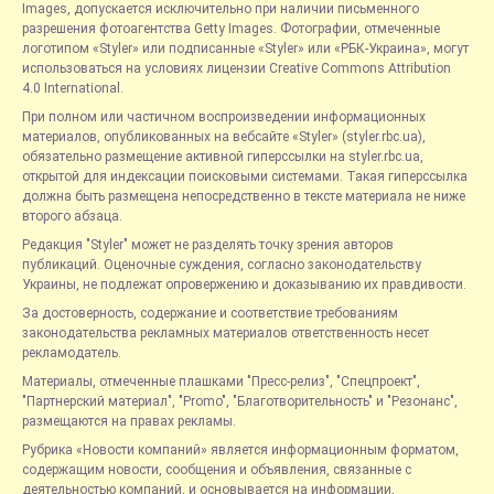
Images, допускается исключительно при наличии письменного
разрешения фотоагентства Getty Images. Фотографии, отмеченные
логотипом «Styler» или подписанные «Styler» или «РБК-Украина», могут
использоваться на условиях лицензии Creative Commons Attribution
4.0 International.
При полном или частичном воспроизведении информационных
материалов, опубликованных на вебсайте «Styler» (styler.rbc.ua),
обязательно размещение активной гиперссылки на styler.rbc.ua,
открытой для индексации поисковыми системами. Такая гиперссылка
должна быть размещена непосредственно в тексте материала не ниже
второго абзаца.
Редакция "Styler" может не разделять точку зрения авторов
публикаций. Оценочные суждения, согласно законодательству
Украины, не подлежат опровержению и доказыванию их правдивости.
За достоверность, содержание и соответствие требованиям
законодательства рекламных материалов ответственность несет
рекламодатель.
Материалы, отмеченные плашками "Пресс-релиз", "Спецпроект",
"Партнерский материал", "Promo", "Благотворительность" и "Резонанс",
размещаются на правах рекламы.
Рубрика «Новости компаний» является информационным форматом,
содержащим новости, сообщения и объявления, связанные с
деятельностью компаний, и основывается на информации,