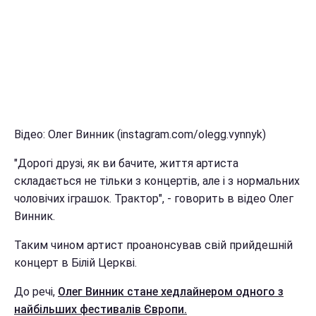
Відео: Олег Винник (instagram.com/olegg.vynnyk)
"Дорогі друзі, як ви бачите, життя артиста
складається не тільки з концертів, але і з нормальних
чоловічих іграшок. Трактор", - говорить в відео Олег
Винник.
Таким чином артист проанонсував свій прийдешній
концерт в Білій Церкві.
До речі,
Олег Винник стане хедлайнером одного з
найбільших фестивалів Європи.