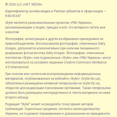
© 2026 LLC «UBT MEDIA»
Идентификатор онлайн-медиа в Реестре субъектов в сфере медиа —
R40-05347
Styler является развлекательным проектом «РБК-Украина»,
рассказывающим о людях, трендах и всё, что интересно читать вне
новостей.
Фотографии, иллюстрации и другие изображения принадлежат их
правообладателям. Использование фотографий, отмеченных Getty
Images, допускается исключительно при наличии письменного
разрешения фотоагентства Getty Images. Фотографии, отмеченные
логотипом «Styler» или подписанные «Styler» или «РБК-Украина», могут
использоваться на условиях лицензии Creative Commons Attribution
4.0 International.
При полном или частичном воспроизведении информационных
материалов, опубликованных на вебсайте «Styler» (styler.rbc.ua),
обязательно размещение активной гиперссылки на styler.rbc.ua,
открытой для индексации поисковыми системами. Такая гиперссылка
должна быть размещена непосредственно в тексте материала не ниже
второго абзаца.
Редакция "Styler" может не разделять точку зрения авторов
публикаций. Оценочные суждения, согласно законодательству
Украины, не подлежат опровержению и доказыванию их правдивости.