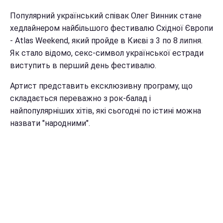
Популярний український співак Олег Винник стане
хедлайнером найбільшого фестивалю Східної Європи
- Atlas Weekend, який пройде в Києві з 3 по 8 липня.
Як стало відомо, секс-символ української естради
виступить в перший день фестивалю.
Артист представить ексклюзивну програму, що
складається переважно з рок-балад і
найпопулярніших хітів, які сьогодні по істині можна
назвати "народними".