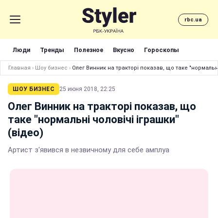
rbc.ua
Люди
Тренды
Полезное
Вкусно
Гороскопы
Главная
›
Шоу бизнес
›
Олег Винник на тракторі показав, що таке "нормальні
ШОУ БИЗНЕС
25 июня 2018, 22:25
Олег Винник на тракторі показав, що
таке "нормальні чоловічі іграшки"
(відео)
Артист з'явився в незвичному для себе амплуа