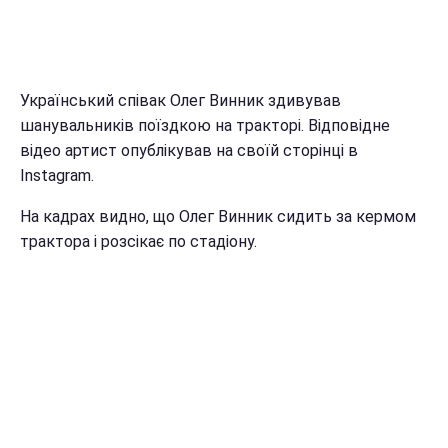
Український співак Олег Винник здивував
шанувальників поїздкою на тракторі. Відповідне
відео артист опублікував на своїй сторінці в
Instagram.
На кадрах видно, що Олег Винник сидить за кермом
трактора і розсікає по стадіону.