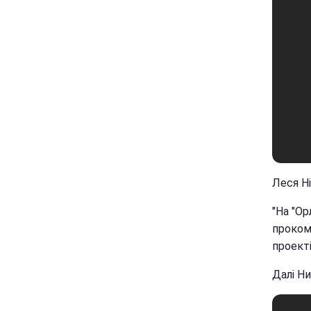
Леся Ні
"На "Ор
прокоме
проекті
Далі Н