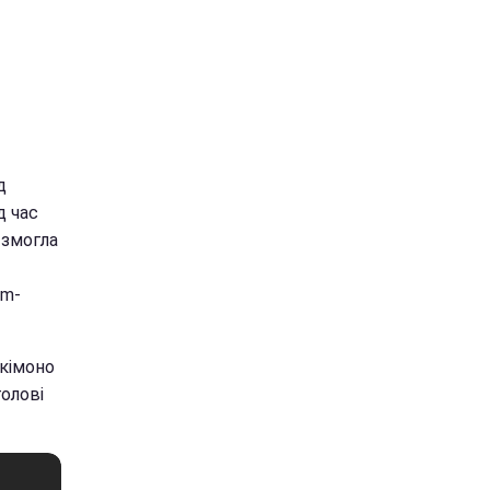
д
д час
 змогла
am-
 кімоно
голові