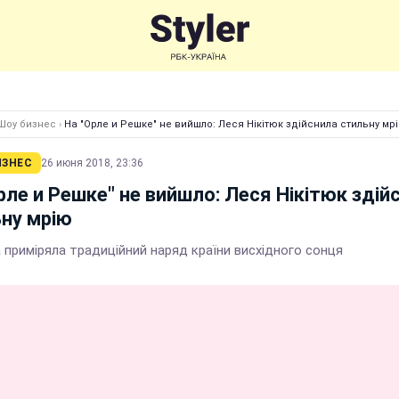
Шоу бизнес
›
На "Орле и Решке" не вийшло: Леся Нікітюк здійснила стильну мр
ИЗНЕС
26 июня 2018, 23:36
рле и Решке" не вийшло: Леся Нікітюк здій
ну мрію
 приміряла традиційний наряд країни висхідного сонця