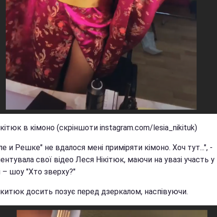
кітюк в кімоно (скріншоти instagram.com/lesia_nikituk)
ле и Решке" не вдалося мені приміряти кімоно. Хоч тут...", -
нтувала свої відео Леся Нікітюк, маючи на увазі участь у
 – шоу "Хто зверху?"
икитюк досить позує перед дзеркалом, наспівуючи.