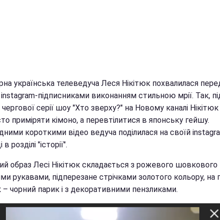
рна українська телеведуча Леся Нікітюк похвалилася пере
instagram-підписниками виконанням стильною мрії. Так, пі
чергової серії шоу "Хто зверху?" на Новому каналі Нікітюк
то приміряти кімоно, а перевтілитися в японську гейшу.
дними короткими відео ведуча поділилася на своїй instagr
 в розділі "історії".
ий образ Лесі Нікітюк складається з рожевого шовкового
ми рукавами, підперезане стрічками золотого кольору, на 
к – чорний парик і з декоративними пензликами.