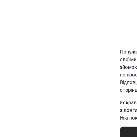
Популя
своїми 
зйомок 
не прос
Відпові
сторінці
Яскрав
з довги
Нікітю