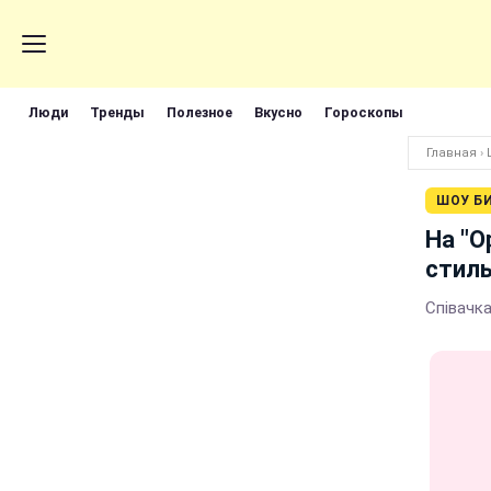
Люди
Тренды
Полезное
Вкусно
Гороскопы
Главная
›
ШОУ Б
На "О
стиль
Співачка