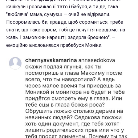
канікули і розважає її тато і бабуся, а ти де, така
"любляча" мама, сумуєш — очей не відірвати.
Посоромилась би, правда, щоб соромиться, треба
знати, що таке сором, тобі це почуття невідомо, на
жаль. І замовкни нарешті, задерла брехнею", —
емоційно висловилася прабабуся Моніки.