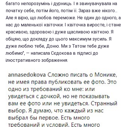
багато непорозумінь і дурниць. І я звинувачувала на
початку себе, потім його, потім її. Зараз вже нікого...
Але я вірю, що любов переможе. Не один до одного, а
нас до маленької квіточки. І квіточка виросте, і стане
красивою, здоровою і дуже щасливою квіткою. Я
обіцяю, що докладу до цього максимум зусиль. Я
дуже люблю тебе, Доню. Ми з Татом тебе дуже
любимо", — написала Сєдокова в підписі до
ілюстративного зображення.