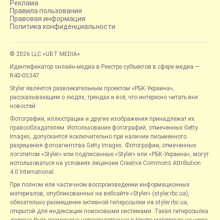
Реклама
Правила пользования
Правовая информация
Политика конфиденциальности
© 2026 LLC «UBT MEDIA»
Идентификатор онлайн-медиа в Реестре субъектов в сфере медиа —
R40-05347
Styler является развлекательным проектом «РБК-Украина»,
рассказывающим о людях, трендах и всё, что интересно читать вне
новостей.
Фотографии, иллюстрации и другие изображения принадлежат их
правообладателям. Использование фотографий, отмеченных Getty
Images, допускается исключительно при наличии письменного
разрешения фотоагентства Getty Images. Фотографии, отмеченные
логотипом «Styler» или подписанные «Styler» или «РБК-Украина», могут
использоваться на условиях лицензии Creative Commons Attribution
4.0 International.
При полном или частичном воспроизведении информационных
материалов, опубликованных на вебсайте «Styler» (styler.rbc.ua),
обязательно размещение активной гиперссылки на styler.rbc.ua,
открытой для индексации поисковыми системами. Такая гиперссылка