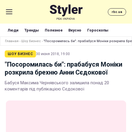
rbc.ua
Люди
Тренды
Полезное
Вкусно
Гороскопы
Главная
›
Шоу бизнес
›
"Посоромилась би": прабабуся Моніки розкрила бр
ШОУ БИЗНЕС
30 июня 2018, 19:00
"Посоромилась би": прабабуся Моніки
розкрила брехню Анни Сєдокової
Бабуся Максима Чернявського залишила понад 20
коментарів під публікацією Сєдокової