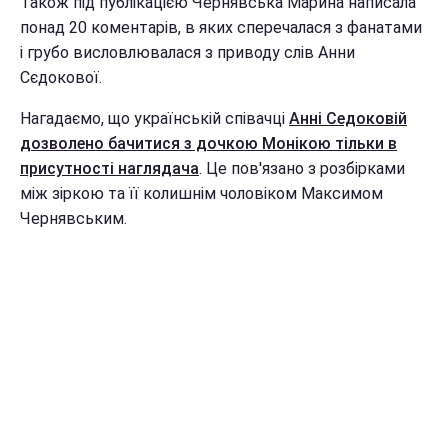
Також під публікацією Чернявська Марина написала
понад 20 коментарів, в яких сперечалася з фанатами
і грубо висловлювалася з приводу слів Анни
Сєдокової.
Нагадаємо, що українській співачці
Анні Седоковій
дозволено бачитися з дочкою Монікою тільки в
присутності наглядача
. Це пов'язано з розбірками
між зіркою та її колишнім чоловіком Максимом
Чернявським.