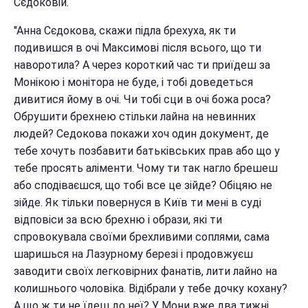
Сєдоковій.
"Анна Сєдокова, скажи підла брехуха, як ти
подивишся в очі Максимові після всього, що ти
наворотила? А через короткий час ти приїдеш за
Монікою і монітора не буде, і тобі доведеться
дивитися йому в очі. Чи тобі сци в очі божа роса?
Обрушити брехнею стільки лайна на невинних
людей? Седокова покажи хоч один документ, де
тебе хочуть позбавити батьківських прав або що у
тебе просять аліменти. Чому ти так нагло брешеш
або сподіваєшся, що тобі все це зійде? Обіцяю не
зійде. Як тільки повернуся в Київ ти мені в суді
відповіси за всю брехню і образи, які ти
спровокувала своїми брехливими соплями, сама
шаришься на Лазурному березі і продовжуєш
заводити своїх легковірних фанатів, лити лайно на
колишнього чоловіка. Відібрали у тебе дочку кохану?
А що ж ти не їдеш до неї? У Мони вже два тижні