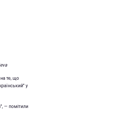
ieva
на те, що
країнський" у
", — помітили