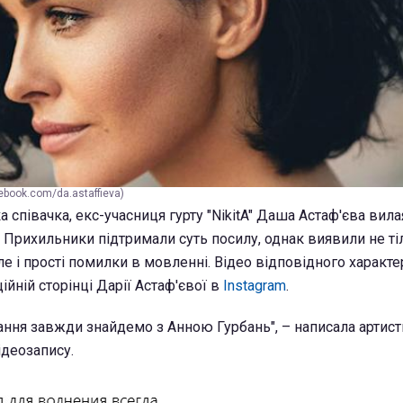
book.com/da.astaffieva)
 співачка, екс-учасниця гурту "NikitA" Даша Астаф'єва вил
Прихильники підтримали суть посилу, однак виявили не ті
ле і прості помилки в мовленні. Відео відповідного характе
ійній сторінці Дарії Астаф'євої в
Instagram
.
ння завжди знайдемо з Анною Гурбань", – написала артистк
ідеозапису.