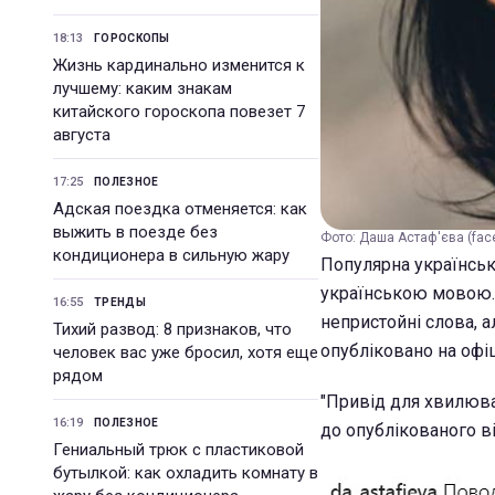
18:13
ГОРОСКОПЫ
Жизнь кардинально изменится к
лучшему: каким знакам
китайского гороскопа повезет 7
августа
17:25
ПОЛЕЗНОЕ
Адская поездка отменяется: как
выжить в поезде без
Фото: Даша Астаф'єва (face
кондиционера в сильную жару
Популярна українська
українською мовою. 
16:55
ТРЕНДЫ
непристойні слова, а
Тихий развод: 8 признаков, что
опубліковано на офіц
человек вас уже бросил, хотя еще
рядом
"Привід для хвилюва
16:19
ПОЛЕЗНОЕ
до опублікованого в
Гениальный трюк с пластиковой
бутылкой: как охладить комнату в