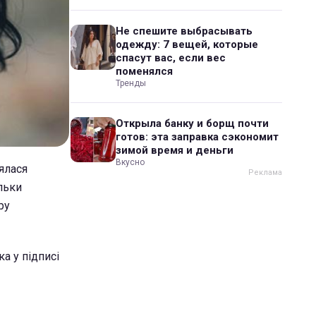
Не спешите выбрасывать
одежду: 7 вещей, которые
спасут вас, если вес
поменялся
Тренды
Открыла банку и борщ почти
готов: эта заправка сэкономит
зимой время и деньги
Вкусно
аялася
льки
ру
а у підписі