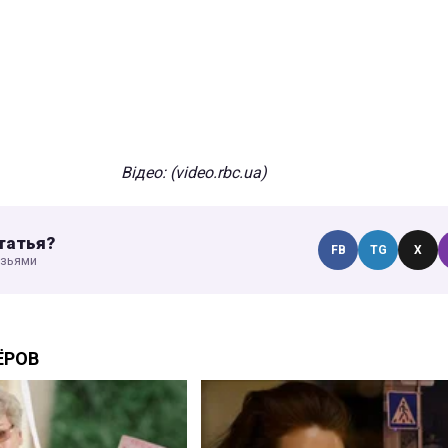
Відео: (video.rbc.ua)
татья?
FB
TG
X
узьями