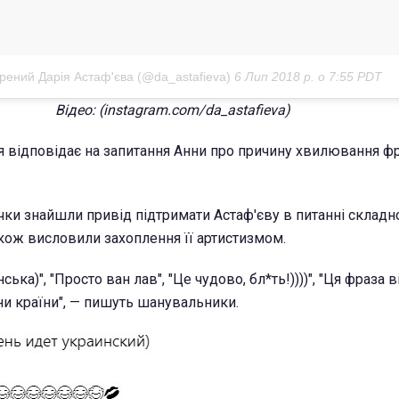
рений Дарія Астаф'єва (@da_astafieva)
6 Лип 2018 р. о 7:55 PDT
Відео
: (instagram.com/da_astafieva)
я відповідає на запитання Анни про причину хвилювання ф
ки знайшли привід підтримати Астаф'єву в питанні складно
акож висловили захоплення її артистизмом.
ька)", "Просто ван лав", "Це чудово, бл*ть!))))", "Ця фраза
и країни", — пишуть шанувальники.