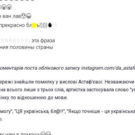
оментарів поста облікового запису instagram.com/da_astaf
ережі знайшли помилку у вислові Астаф'євої. Незважаючи 
а всього лише з трьох слів, артистка застосувала слово "у
інку по відношенню до мови.
огу", "ЦЯ українська, бл@!!", "Якщо точніше - ця украïнська
m.