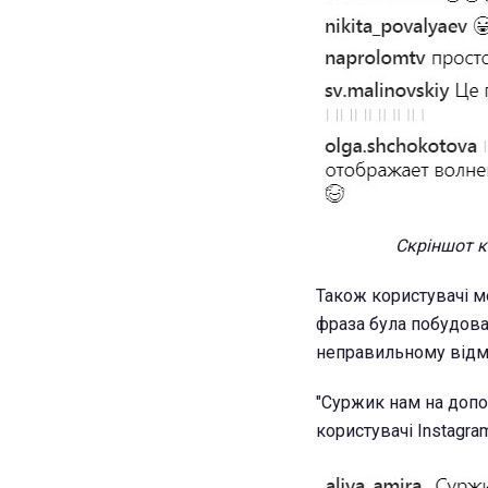
Скріншот к
Також користувачі м
фраза була побудован
неправильному відм
"Суржик нам на допом
користувачі Instagra