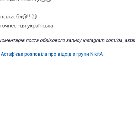
оментарів поста облікового запису instagram.com/da_astaf
Астаф'єва розповіла про відхід з групи NikitA
.