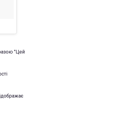
разою "Цей
сті
 відображає