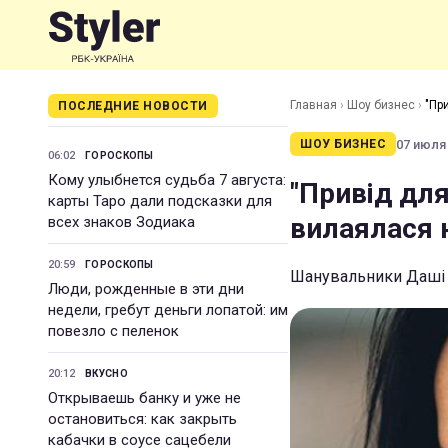
Главная
›
Шоу бизнес
›
"Пр
ПОСЛЕДНИЕ НОВОСТИ
07 июля 
ШОУ БИЗНЕС
06:02
ГОРОСКОПЫ
Кому улыбнется судьба 7 августа:
"Привід дл
карты Таро дали подсказки для
вилаялася н
всех знаков Зодиака
20:59
ГОРОСКОПЫ
Шанувальники Даші А
Люди, рожденные в эти дни
недели, гребут деньги лопатой: им
повезло с пеленок
20:12
ВКУСНО
Открываешь банку и уже не
остановиться: как закрыть
кабачки в соусе сацебели