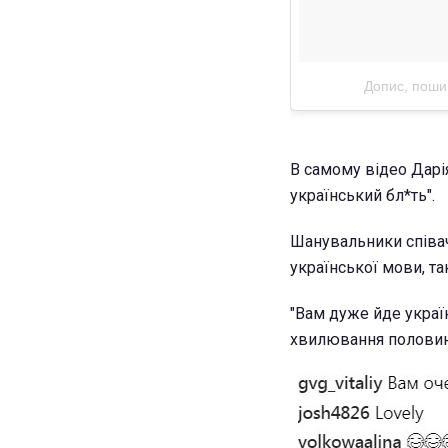
Допис, поши
В самому відео Дарі
український бл*ть".
Шанувальники співач
української мови, т
"Вам дуже йде українс
хвилювання половин