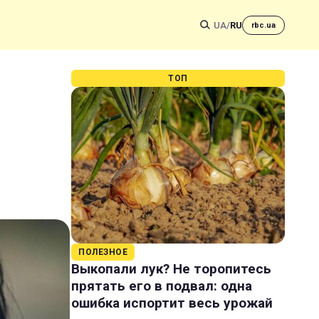
UA
/
RU
rbc.ua
ТОП
ПОЛЕЗНОЕ
Выкопали лук? Не торопитесь
прятать его в подвал: одна
ошибка испортит весь урожай