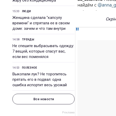
жару без кондиционера
15:33
ЛЮДИ
Женщина сделала "капсулу
Скрін
времени" и спрятала ее в своем
доме: зачем и что там внутри
14:58
ТРЕНДЫ
Не спешите выбрасывать одежду:
7 вещей, которые спасут вас,
если вес поменялся
14:53
ПОЛЕЗНОЕ
Выкопали лук? Не торопитесь
прятать его в подвал: одна
ошибка испортит весь урожай
Все новости