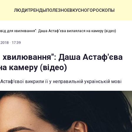
ЛЮДИ
ТРЕНДЫ
ПОЛЕЗНОЕ
ВКУСНО
ГОРОСКОПЫ
ивід для хвилювання": Даша Астаф'єва вилаялася на камеру (відео)
2018 · 17:39
я хвилювання": Даша Астаф'єва
а камеру (відео)
стаф'євої викрили її у неправильній українській мові