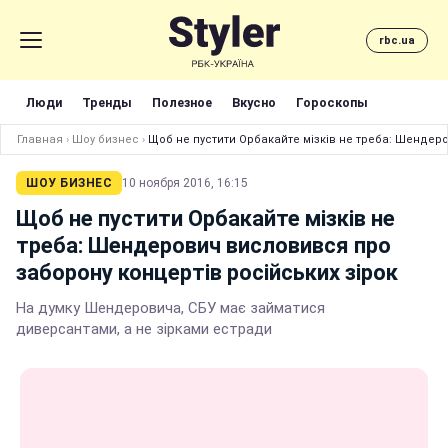
rbc.ua
Люди
Тренды
Полезное
Вкусно
Гороскопы
Главная
›
Шоу бизнес
›
Щоб не пустити Орбакайте мізків не треба: Шендер
ШОУ БИЗНЕС
10 ноября 2016, 16:15
Щоб не пустити Орбакайте мізків не
треба: Шендерович висловився про
заборону концертів російських зірок
На думку Шендеровича, СБУ має займатися
диверсантами, а не зірками естради