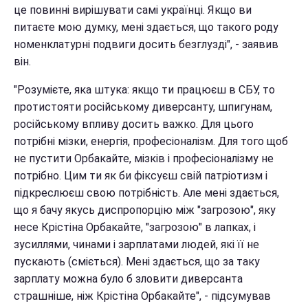
це повинні вирішувати самі українці. Якщо ви
питаєте мою думку, мені здається, що такого роду
номенклатурні подвиги досить безглузді", - заявив
він.
"Розумієте, яка штука: якщо ти працюєш в СБУ, то
протистояти російському диверсанту, шпигунам,
російському впливу досить важко. Для цього
потрібні мізки, енергія, професіоналізм. Для того щоб
не пустити Орбакайте, мізків і професіоналізму не
потрібно. Цим ти як би фіксуєш свій патріотизм і
підкреслюєш свою потрібність. Але мені здається,
що я бачу якусь диспропорцію між "загрозою", яку
несе Крістіна Орбакайте, "загрозою" в лапках, і
зусиллями, чинами і зарплатами людей, які її не
пускають (сміється). Мені здається, що за таку
зарплату можна було б зловити диверсанта
страшніше, ніж Крістіна Орбакайте", - підсумував