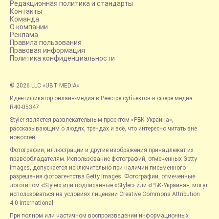
Редакционная политика и стандарты
Контакты
Команда
О компании
Реклама
Правила пользования
Правовая информация
Политика конфиденциальности
© 2026 LLC «UBT MEDIA»
Идентификатор онлайн-медиа в Реестре субъектов в сфере медиа —
R40-05347
Styler является развлекательным проектом «РБК-Украина»,
рассказывающим о людях, трендах и всё, что интересно читать вне
новостей.
Фотографии, иллюстрации и другие изображения принадлежат их
правообладателям. Использование фотографий, отмеченных Getty
Images, допускается исключительно при наличии письменного
разрешения фотоагентства Getty Images. Фотографии, отмеченные
логотипом «Styler» или подписанные «Styler» или «РБК-Украина», могут
использоваться на условиях лицензии Creative Commons Attribution
4.0 International.
При полном или частичном воспроизведении информационных