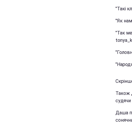
"Такі к
"Як нам
"Так ме
tonya_k
"Головн
"Народж
Скріншо
Також 
судячи 
Даша по
сонячни