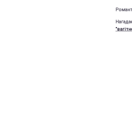
Романт
Нагада
"вагітн