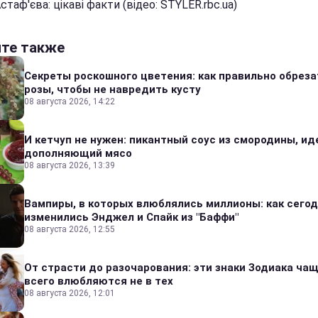
таф'єва: цікаві факти (відео: STYLER.rbc.ua)
йте также
Секреты роскошного цветения: как правильно обреза
розы, чтобы не навредить кусту
08 августа 2026, 14:22
И кетчуп не нужен: пикантный соус из смородины, и
дополняющий мясо
08 августа 2026, 13:39
Вампиры, в которых влюблялись миллионы: как сего
изменились Энджел и Спайк из "Баффи"
08 августа 2026, 12:55
От страсти до разочарования: эти знаки Зодиака ча
всего влюбляются не в тех
08 августа 2026, 12:01