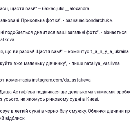
ласні, щастя вам!" – бажає julie__alexandra.
альовані. Прикольна фотка", - зазначає bondarchuk.v.
ні подобається дивитися ваші загальні фото", - зізнається
atkova.
е, що ви разом! Щастя вам!" – коментує t_a_n_y_a_ukraina.
уйте вже маленьку дівчинку", - пише nataliya_vasilivna.
т коментарів instagram.com/da_astafieva
Даша Астаф'єва поділилася ще декількома знімками, зробл
з усього, на якомусь річковому судні в Києві.
зує в легкій сукні в чорно-білу смужку. Обличчя дівчини п
й відблиск.