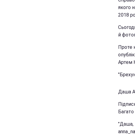
якого 
2018 ро
Сьогод
й фотог
Проте 
опублік
Артем 
"Брехун
Даша Ас
Підпис
Багато 
"Даша, 
anna_na