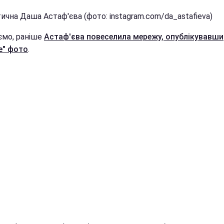
ична Даша Астаф'єва (фото: instagram.com/da_astafieva)
ємо, раніше
Астаф'єва повеселила мережу, опублікувавши
е" фото
.