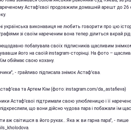
нареченому Астаф'євої продовжили домашній арешт до 26 
ку.
ні українська виконавиця не любить говорити про цю істор
рафіями зі своїм нареченим вона тепер ділиться вкрай рід
нещодавно побалувала своїх підписників щасливим знімко
увавши його на своїй instagram-сторінці. На фото – щаслив
Кім обіймає свою кохану.
чики", - грайливо підписала знімок Астаф'єва.
таф'єва та Артем Кім (фото: instagram.com/da_astafieva)
ники Астаф'євої підтримали свою улюбленицю і її наречено
підкреслили, що вони дійсно чудова пара і побажали їм щас
ти аж світишся в його руках... Яка ж ви гарна пара", - пише
ils_kholodova.