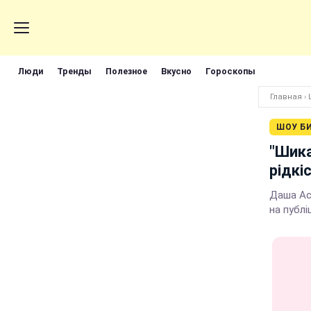
Люди
Тренды
Полезное
Вкусно
Гороскопы
Главная
›
ШОУ Б
"Шика
рідкі
Даша Ас
на публі