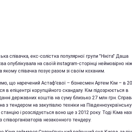
ька співачка, екс-солістка популярної групи "Нікіта" Даша
ва опублікувала на своїй instagram-сторінці неймовірно ні
а якому співачка позує разом зі своїм коханим.
мо, що наречений Астаф'євої – бізнесмен Артем Кім – в 20
я в епіцентрі корупційного скандалу. Кім підозрюється в
данні державних коштів на суму близько 27 млн грн. Справ
на з тендером на закупівлю техніки на Південноукраїнську
станцію і розслідується воно ще з 2012 року. Тоді Кіма на
з співорганізаторів незаконного тендеру.
ю Кіма займався Солом'янський районний суд Києва, за р