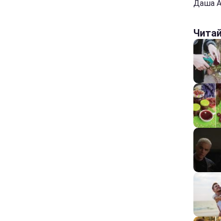
Даша Ас
Чита