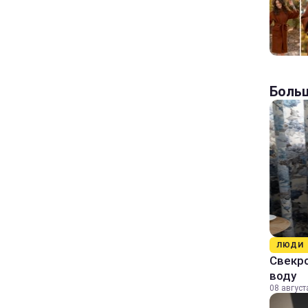
Больш
ЛЮДИ
Свекро
воду
08 август