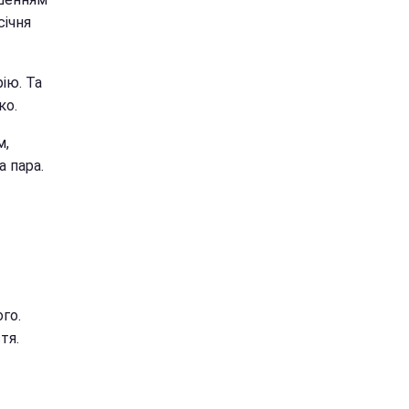
січня
ію. Та
ко.
м,
а пара.
го.
тя.