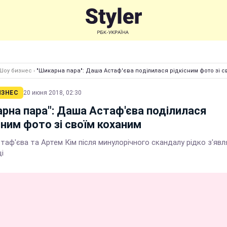
Шоу бизнес
›
"Шикарна пара": Даша Астаф'єва поділилася рідкісним фото зі с
ИЗНЕС
20 июня 2018, 02:30
рна пара": Даша Астаф'єва поділилася
сним фото зі своїм коханим
таф'єва та Артем Кім після минулорічного скандалу рідко з'яв
ці