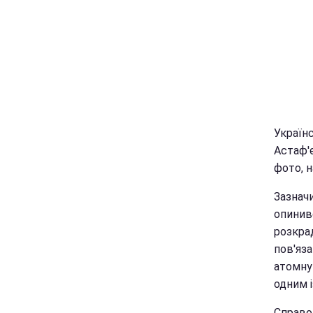
Українс
Астаф'є
фото, н
Зазначи
опинивс
розкра
пов'яза
атомну 
одним і
Справо