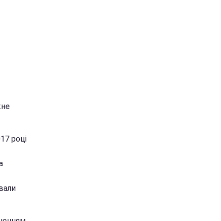
жне
17 році
а
звали
ішенням