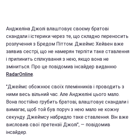
Анджеліна Джолі влаштовує своєму братові
скандали і істерики через те, що складно переносить
розлучення з Бредом Піттом. Джеймс Хейвен вже
заявив сестрі, що не намерян терпіти таке ставлення
і припинить спілкування з нею, якщо вона не
зміниться. Про це повідомив інсайдер виданню
RadarOnline
.
"Джеймс обожнює своїх племінників і проводить з
ними весь вільний час. Але Анджеліні цього мало.
Вона постійно грубить братові, влаштовує скандали і
вимагає, щоб той був поруч з нею мало не кожну
секунду. Джеймсу набридло таке ставлення. Він вже
висловив свої претензії Джолі", — повідомив
інсайдер.