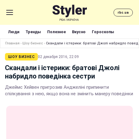
rbc.ua
Люди
Тренды
Полезное
Вкусно
Гороскопы
Главная
›
Шоу бизнес
›
Скандали і істерики: братові Джолі набридло повед
ШОУ БИЗНЕС
02 декабря 2016, 22:09
Скандали і істерики: братові Джолі
набридло поведінка сестри
Джеймс Хейвен пригрозив Анджеліні припинити
спілкування з нею, якщо вона не змінить манеру поведінки