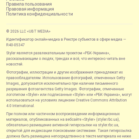
Правила пользования
Правовая информация
Политика конфиденциальности
© 2026 LLC «UBT MEDIA»
Идентификатор онлайн-медиа в Реестре субъектов в сфере медиа —
R40-05347
Styler является развлекательным проектом «РБК-Украина»,
рассказывающим о людях, трендах и всё, что интересно читать вне
новостей.
Фотографии, иллюстрации и другие изображения принадлежат их
правообладателям. Использование фотографий, отмеченных Getty
Images, допускается исключительно при наличии письменного
разрешения фотоагентства Getty Images. Фотографии, отмеченные
логотипом «Styler» или подписанные «Styler» или «РБК-Украина», могут
использоваться на условиях лицензии Creative Commons Attribution
4.0 International.
При полном или частичном воспроизведении информационных
материалов, опубликованных на вебсайте «Styler» (styler.rbc.ua),
обязательно размещение активной гиперссылки на styler.rbc.ua,
открытой для индексации поисковыми системами. Такая гиперссылка
должна быть размещена непосредственно в тексте материала не ниже