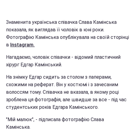
Знаменита українська співачка Слава Камінська
показала, як виглядав її чоловік в юні роки.
Фотографію Камінська опублікувала на своїй сторінці
в
Instagram.
Нагадаємо, чоловік співачки - відомий пластичний
хірург Едгар Камінський.
На знімку Едгар сидить за столом з паперами,
схожими на реферат. Він у костюмі і з зачесаним
волоссям тому. Співачка не вказала, в якому році
зроблена ця фотографія, але швидше за все - під час
студентських років Едгара Камінського.
"Мій малюк", - підписала фотографію Слава
Камінська.