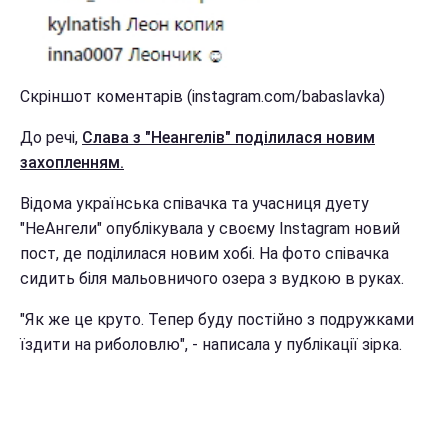
Скріншот коментарів (instagram.com/babaslavka)
До речі,
Слава з "Неангелів" поділилася новим
захопленням.
Відома українська співачка та учасниця дуету
"НеАнгели" опублікувала у своєму Instagram новий
пост, де поділилася новим хобі. На фото співачка
сидить біля мальовничого озера з вудкою в руках.
"Як же це круто. Тепер буду постійно з подружками
їздити на риболовлю", - написала у публікації зірка.