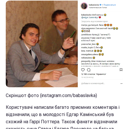
Скріншот фото (instagram.com/babaslavka)
Користувачі написали багато приємних коментарів і
відзначили, що в молодості Едгар Камінський був
схожий на Гаррі Поттера. Також фанати відзначили
схожість сина Слави і Едгара Леонардо на батька.