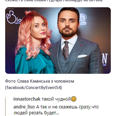
Фото: Слава Камінська з чоловіком
(facebook/ConcertByEvent54)