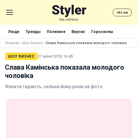
rbc.ua
Люди
Тренды
Полезное
Вкусно
Гороскопы
Главная
›
Шоу бизнес
›
Слава Камінська показала молодого чоловіка
ШОУ БИЗНЕС
27 июня 2018, 16:45
Слава Камінська показала молодого
чоловіка
Фанати гадають, скільки йому років на фото