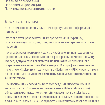
Правила пользования
Правовая информация
Политика конфиденциальности
© 2026 LLC «UBT MEDIA»
Идентификатор онлайн-медиа в Реестре субъектов в сфере медиа —
R40-05347
Styler является развлекательным проектом «РБК-Украина»,
рассказывающим о людях, трендах и всё, что интересно читать вне
новостей.
Фотографии, иллюстрации и другие изображения принадлежат их
правообладателям. Использование фотографий, отмеченных Getty
Images, допускается исключительно при наличии письменного
разрешения фотоагентства Getty Images. Фотографии, отмеченные
логотипом «Styler» или подписанные «Styler» или «РБК-Украина», могут
использоваться на условиях лицензии Creative Commons Attribution
4.0 International.
При полном или частичном воспроизведении информационных
материалов, опубликованных на вебсайте «Styler» (styler.rbc.ua),
обязательно размещение активной гиперссылки на styler.rbc.ua,
открытой для индексации поисковыми системами. Такая гиперссылка
должна быть размещена непосредственно в тексте материала не ниже