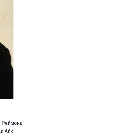
)
т Реймонд
ки Айк