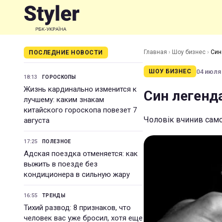
Главная
›
Шоу бизнес
›
Син
ПОСЛЕДНИЕ НОВОСТИ
04 июля 
ШОУ БИЗНЕС
18:13
ГОРОСКОПЫ
Жизнь кардинально изменится к
Син легенда
лучшему: каким знакам
китайского гороскопа повезет 7
Чоловік вчинив само
августа
17:25
ПОЛЕЗНОЕ
Адская поездка отменяется: как
выжить в поезде без
кондиционера в сильную жару
16:55
ТРЕНДЫ
Тихий развод: 8 признаков, что
человек вас уже бросил, хотя еще