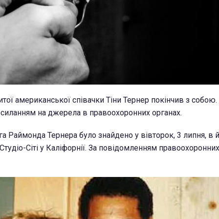
тої американської співачки Тіни Тернер покінчив з собою.
силанням на джерела в правоохоронних органах.
га Раймонда Тернера було знайдено у вівторок, 3 липня, в 
тудіо-Сіті у Каліфорнії. За повідомленням правоохоронних