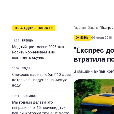
Главная
›
Жизнь
›
"Експрес 
ПОСЛЕДНИЕ НОВОСТИ
04 июля 2018 ·
ЖИЗНЬ
11:34
ТРЕНДЫ
Модный цвет осени 2026: как
"Експрес до
носить коричневый и не
втратила по
выглядеть скучно
10:52
ЛЮДИ
З машини випав конт
Свекровь вас не любит? 10 фраз,
которые выведут ее на чистую
воду
10:11
ПОЛЕЗНОЕ
Мы годами делаем это
неправильно: 10 неочевидных
вещей, которым точно не место