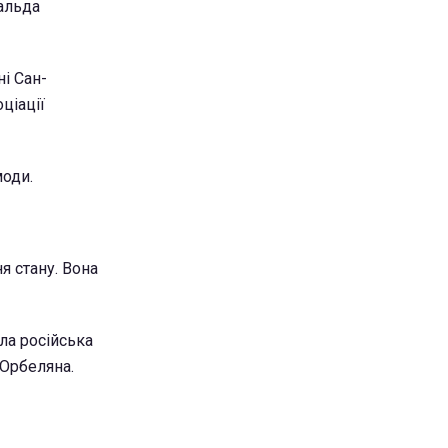
нальда
і Сан-
ціації
моди.
я стану. Вона
ла російська
 Орбеляна.