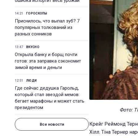
ошибка испортит весь урожай
14:21
ГОРОСКОПЫ
Приснилось, что выпал зуб? 7
популярных толкований из
разных сонников
13:47
ВКУСНО
Открыла банку и борщ почти
готов: эта заправка сэкономит
зимой время и деньги
12:51
ЛЮДИ
Где сейчас дедушка Гарольд,
который стал звездой мемов:
бегает марафоны и может стать
президентом
Фото: Т
Крейг Реймонд Терне
Все новости
Хілл. Тіна Тернер на