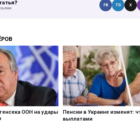
татья?
FB
TG
X
узьями