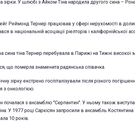
а зірки. У шлюбі з Айком Тіна народила другого сина – Ро
рейг Реймонд Тернер працював у сфері нерухомості в долин
вся в національній асоціації ріелторів і каліфорнійської асо
а сина тіна Тернер перебувала в Парижі на Тижні високої 
я, що померла знаменита радянська співачка.
чну зірку екстрено госпіталізували після різкого погіршенн
я з онкологією.
ян почалася з ансамблю "Серпантин". У ньому також виступа
іна. У 1977 році Саркісян запросили в ансамбль Костянтина
ла 10 років.