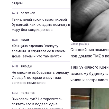
рядом
16:19
ПОЛЕЗНОЕ
Гениальный трюк с пластиковой
бутылкой: как охладить комнату в
жару без кондиционера
15:33
ЛЮДИ
Фото: pixabay
Женщина сделала "капсулу
Старший син знамени
времени" и спрятала ее в своем
повідомляє TMZ з по
доме: зачем и что там внутри
14:58
Тіло 59-річного Крей
ТРЕНДЫ
Не спешите выбрасывать одежду:
власному будинку в С
7 вещей, которые спасут вас,
чоловік застрелився.
если вес поменялся
14:53
ПОЛЕЗНОЕ
Выкопали лук? Не торопитесь
прятать его в подвал: одна