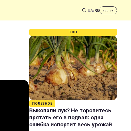
UA
/
RU
rbc.ua
ТОП
ПОЛЕЗНОЕ
Выкопали лук? Не торопитесь
прятать его в подвал: одна
ошибка испортит весь урожай