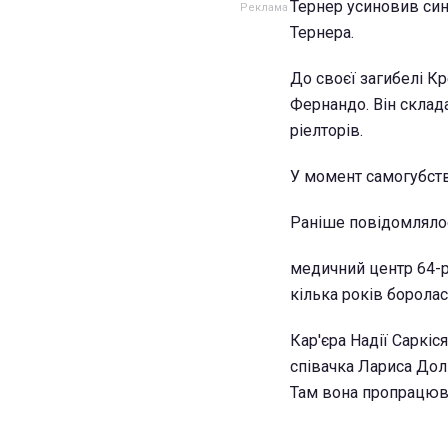
Тернер усиновив син
Тернера.
До своєї загибелі К
Фернандо. Він склада
ріелторів.
У момент самогубств
Раніше повідомлялос
медичний центр 64-рі
кілька років боролас
Кар'єра Надії Саркіс
співачка Лариса Дол
Там вона пропрацюва