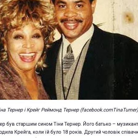
іна Тернер і Крейг Реймонд Тернер (facebook.comTinaTurner
р був старшим сином Тіни Тернер. Його батько – музикан
родила Крейга, коли їй було 18 років. Другий чоловік співач