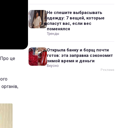
Не спешите выбрасывать
одежду: 7 вещей, которые
спасут вас, если вес
поменялся
Тренды
Открыла банку и борщ почти
готов: эта заправка сэкономит
 Про це
зимой время и деньги
Вкусно
його
 органів,