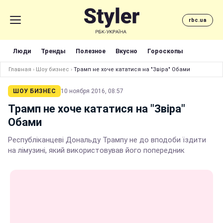
rbc.ua
Люди
Тренды
Полезное
Вкусно
Гороскопы
Главная
›
Шоу бизнес
›
Трамп не хоче кататися на "Звіра" Обами
ШОУ БИЗНЕС
10 ноября 2016, 08:57
Трамп не хоче кататися на "Звіра"
Обами
Республіканцеві Дональду Трампу не до вподоби їздити
на лімузині, який використовував його попередник