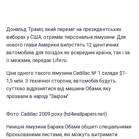
Дональд Трамп, який переміг на президентських
виборах у США, отримає персональні лімузини. Для
нового глави Америки випустять 12 ідентичних
автомобілів для поїздок як всередині країни, так і за
її межами, передає Life.ru.
Ціна одного такого лімузина Cadillac № 1 складе $1-
1,5 млн. З технічної сторони, автомобілі будуть
суттєво відрізнятися від машини Обами, яку
прозвали в народі "Звіром".
Фото: Cadillac 2009 року (hd4wallpapers.net)
Нинішні лімузини Барака Обами обшиті спеціальними
броньованими листами, які можуть витримати