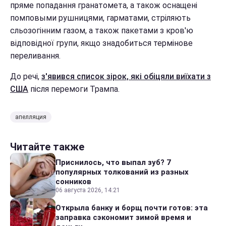
пряме попадання гранатомета, а також оснащені
помповыми рушницями, гарматами, стріляють
сльозогінним газом, а також пакетами з кров'ю
відповідної групи, якщо знадобиться термінове
переливання.
До речі,
з'явився список зірок, які обіцяли виїхати з
США
після перемоги Трампа.
апелляция
Читайте также
Приснилось, что выпал зуб? 7
популярных толкований из разных
сонников
06 августа 2026, 14:21
Открыла банку и борщ почти готов: эта
заправка сэкономит зимой время и