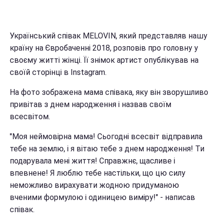
Український співак MELOVIN, який представляв нашу
країну на Євробаченні 2018, розповів про головну у
своєму житті жінці. Її знімок артист опублікував на
своїй сторінці в Instagram.
На фото зображена мама співака, яку він зворушливо
привітав з днем ​​народження і назвав своїм
всесвітом.
"Моя неймовірна мама! Сьогодні всесвіт відправила
тебе на землю, і я вітаю тебе з днем ​​народження! Ти
подарувала мені життя! Справжнє, щасливе і
впевнене! Я люблю тебе настільки, що цю силу
неможливо вирахувати жодною придуманою
вченими формулою і одиницею виміру!" - написав
співак.