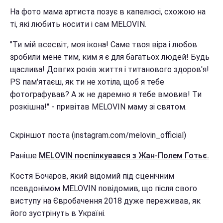
На фото мама артиста позує в капелюсі, схожою на
ті, які любить носити і сам MELOVIN.
"Ти мій всесвіт, моя ікона! Саме твоя віра і любов
зробили мене тим, ким я є для багатьох людей! Будь
щаслива! Довгих років життя і титанового здоров'я!
PS пам'ятаєш, як ти не хотіла, щоб я тебе
фотографував? А ж не даремно я тебе вмовив! Ти
розкішна!" - привітав MELOVIN маму зі святом.
Скріншот поста (instagram.com/melovin_official)
Раніше
MELOVIN поспілкувався з Жан-Полем Готьє.
Костя Бочаров, який відомий під сценічним
псевдонімом MELOVIN повідомив, що після свого
виступу на Євробачення 2018 дуже переживав, як
його зустрінуть в Україні.