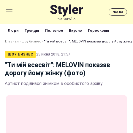
rbc.ua
Люди
Тренды
Полезное
Вкусно
Гороскопы
Главная
›
Шоу бизнес
›
"Ти мій всесвіт": MELOVIN показав дорогу йому жінку
ШОУ БИЗНЕС
25 июня 2018, 21:57
"Ти мій всесвіт": MELOVIN показав
дорогу йому жінку (фото)
Артист поділився знімком з особистого архіву