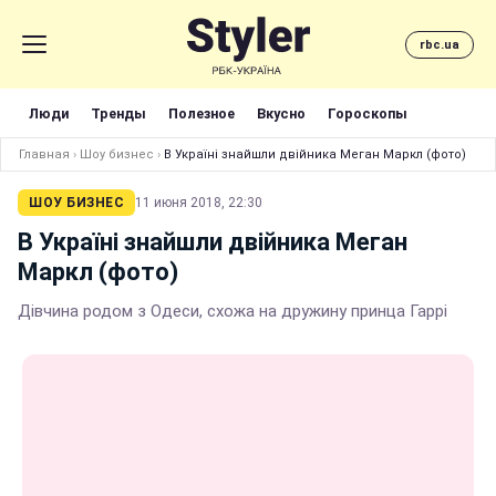
rbc.ua
Люди
Тренды
Полезное
Вкусно
Гороскопы
Главная
›
Шоу бизнес
›
В Україні знайшли двійника Меган Маркл (фото)
ШОУ БИЗНЕС
11 июня 2018, 22:30
В Україні знайшли двійника Меган
Маркл (фото)
Дівчина родом з Одеси, схожа на дружину принца Гаррі