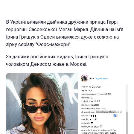
В Україні виявили двійника дружини принца Гаррі,
герцогині Сассекської Меган Маркл. Дівчина на ім'я
Ірина Грищук з Одеси виявилася дуже схожою на
зірку серіалу "Форс-мажори".
За даними російських видань, Ірина Грищук з
чоловіком Денисом живе в Москві.