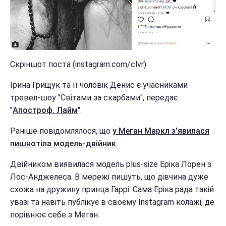
Скріншот поста (instagram.com/clvr)
Ірина Грищук та її чоловік Денис є учасниками
тревел-шоу "Світами за скарбами", передає
"
Апостроф. Лайм
".
Раніше повідомлялося, що
у Меган Маркл з'явилася
пишнотіла модель-двійник
.
Двійником виявилася модель plus-size Еріка Лорен з
Лос-Анджелеса. В мережі пишуть, що дівчина дуже
схожа на дружину принца Гаррі. Сама Еріка рада такій
увазі та навіть публікує в своєму Instagram колажі, де
порівнює себе з Меган.