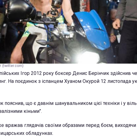
 (twitter.com)
пійських Ігор 2012 року боксер Денис Берінчик здійснив ч
инг. На поєдинок з іспанцем Хуаном Окурой 12 листопада у
 пояснив, що є давнім шанувальником цієї техніки і у віль
залізними кіньми".
е вражав глядачів своїми образами перед боєм, виходячи 
 лицарських обладунках.