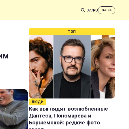
UA
/
RU
rbc.ua
ТОП
ним
ЛЮДИ
Как выглядят возлюбленные
Дантеса, Пономарева и
Боржемской: редкие фото