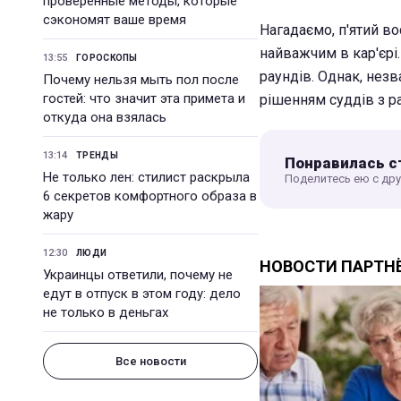
проверенные методы, которые
сэкономят ваше время
Нагадаємо, п'ятий в
найважчим в кар'єрі.
13:55
ГОРОСКОПЫ
раундів. Однак, нез
Почему нельзя мыть пол после
гостей: что значит эта примета и
рішенням суддів з рах
откуда она взялась
13:14
ТРЕНДЫ
Понравилась с
Не только лен: стилист раскрыла
Поделитесь ею с др
6 секретов комфортного образа в
жару
12:30
ЛЮДИ
Украинцы ответили, почему не
едут в отпуск в этом году: дело
не только в деньгах
Все новости