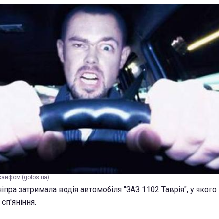
кайфом (golos.ua)
іпра затримала водія автомобіля "ЗАЗ 1102 Таврія", у якого 
сп'яніння.