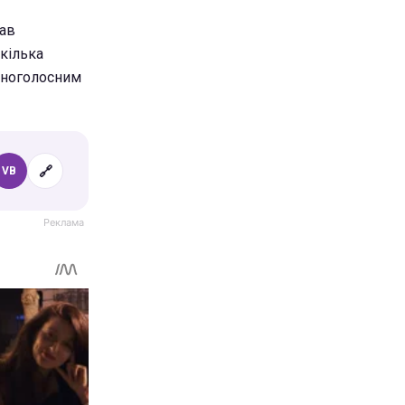
тав
 кілька
ноголосним
🔗
VB