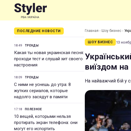
Главная
›
Шоу бизнес
›
Укр
ПОСЛЕДНИЕ НОВОСТИ
13 ноябр
ШОУ БИЗНЕС
18:49
ТРЕНДЫ
Какая ты новая украинская песня:
Українськи
проходи тест и слушай хит своего
виїздом на
настроения
18:09
ТРЕНДЫ
На найважчий бій у с
С ними не уснешь до утра: 8
жутких сериалов, которые
надолго засядут в памяти
17:18
ПОЛЕЗНОЕ
10 вещей, которыми нельзя
протирать экран телефона: они
могут его испортить