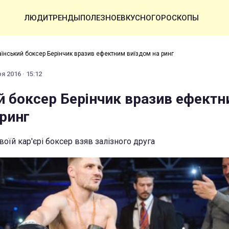
ЛЮДИ
ТРЕНДЫ
ПОЛЕЗНОЕ
ВКУСНО
ГОРОСКОПЫ
аїнський боксер Берінчик вразив ефектним виїздом на ринг
я 2016 · 15:12
й боксер Берінчик вразив ефект
 ринг
воїй кар'єрі боксер взяв залізного друга