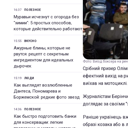
16:37
ПОЛЕЗНОЕ
Муравьи исчезнут с огорода без
"химии": 5 простых способов,
которые действительно работают
15:55
ВКУСНО
Ажурные блины, которые не
рвутся: рецепт с секретным
ингредиентом для идеальных
Фото: Виїзд боксера на ринг
дырочек
Срібний призер Олім
ефектний вихід на р
15:19
ЛЮДИ
виїхав на мотоциклі.
Как выглядят возлюбленные
Дантеса, Пономарева и
Журналістам Берінчик
Боржемской: редкие фото звезд
доглядає за своїми "
14:36
ПОЛЕЗНОЕ
Как быстро подготовить банки
Раніше українець вж
для консервации: легкие
образі козака або в