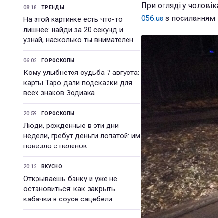
При огляді у чоловік
08:18
ТРЕНДЫ
056.ua
з посиланням 
На этой картинке есть что-то
лишнее: найди за 20 секунд и
узнай, насколько ты внимателен
06:02
ГОРОСКОПЫ
Кому улыбнется судьба 7 августа:
карты Таро дали подсказки для
всех знаков Зодиака
20:59
ГОРОСКОПЫ
Люди, рожденные в эти дни
недели, гребут деньги лопатой: им
повезло с пеленок
20:12
ВКУСНО
Открываешь банку и уже не
остановиться: как закрыть
кабачки в соусе сацебели