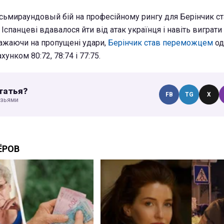
осьмираундовый бій на професійному рингу для Берінчик с
 Іспанцеві вдавалося йти від атак українця і навіть виграти
важаючи на пропущені удари,
Берінчик став переможцем
од
унком 80:72, 78:74 і 77:75.
татья?
FB
TG
X
узьями