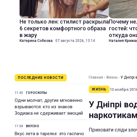
Не только лен: стилист раскрыла
Почему не
6 секретов комфортного образа
гостей: чт
в жару
откуда он
Катерина Собкова
·
07 августа 2026, 13:14
Наталия Крижа
Главная
›
Жизнь
›
У Дніпрі 
ПОСЛЕДНИЕ НОВОСТИ
13 ноября 2016
ЖИЗНЬ
11:43
ГОРОСКОПЫ
Одни молчат, другие мгновенно
У Дніпрі во
взрываются: кто из знаков
наркотика
Зодиака не сдерживает эмоций
11:04
ВКУСНО
Приховати сліди зло
Вкус лета в тарелке: это гаспачо