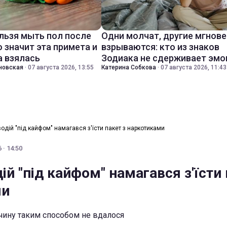
льзя мыть пол после
Одни молчат, другие мгнов
о значит эта примета и
взрываются: кто из знаков
а взялась
Зодиака не сдерживает эмо
новская
·
07 августа 2026, 13:55
Катерина Собкова
·
07 августа 2026, 11:43
водій "під кайфом" намагався з'їсти пакет з наркотиками
 · 14:50
дій "під кайфом" намагався з'їсти 
ми
чину таким способом не вдалося