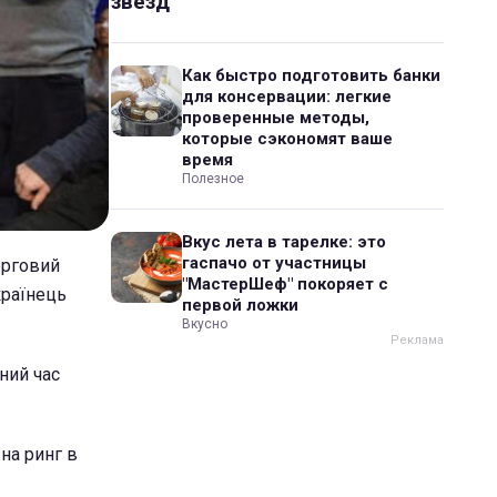
звезд
Как быстро подготовить банки
для консервации: легкие
проверенные методы,
которые сэкономят ваше
время
Полезное
Вкус лета в тарелке: это
гаспачо от участницы
ерговий
"МастерШеф" покоряет с
країнець
первой ложки
Вкусно
ний час
на ринг в