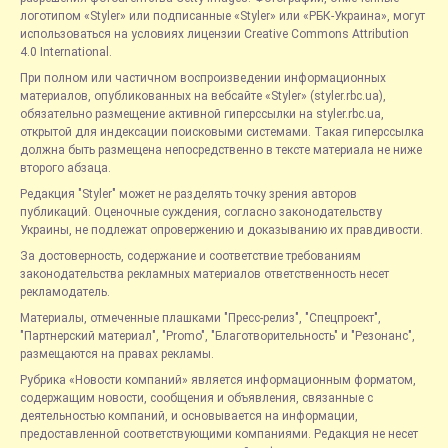
логотипом «Styler» или подписанные «Styler» или «РБК-Украина», могут
использоваться на условиях лицензии Creative Commons Attribution
4.0 International.
При полном или частичном воспроизведении информационных
материалов, опубликованных на вебсайте «Styler» (styler.rbc.ua),
обязательно размещение активной гиперссылки на styler.rbc.ua,
открытой для индексации поисковыми системами. Такая гиперссылка
должна быть размещена непосредственно в тексте материала не ниже
второго абзаца.
Редакция "Styler" может не разделять точку зрения авторов
публикаций. Оценочные суждения, согласно законодательству
Украины, не подлежат опровержению и доказыванию их правдивости.
За достоверность, содержание и соответствие требованиям
законодательства рекламных материалов ответственность несет
рекламодатель.
Материалы, отмеченные плашками "Пресс-релиз", "Спецпроект",
"Партнерский материал", "Promo", "Благотворительность" и "Резонанс",
размещаются на правах рекламы.
Рубрика «Новости компаний» является информационным форматом,
содержащим новости, сообщения и объявления, связанные с
деятельностью компаний, и основывается на информации,
предоставленной соответствующими компаниями. Редакция не несет