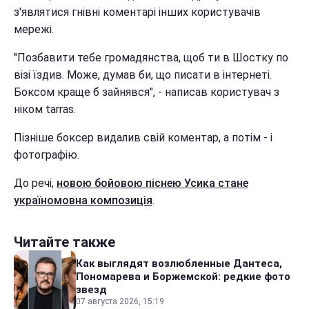
з'являтися гнівні коментарі інших користувачів
мережі.
"Позбавити тебе громадянства, щоб ти в Шостку по
візі їздив. Може, думав би, що писати в інтернеті.
Боксом краще б зайнявся", - написав користувач з
ніком tarras.
Пізніше боксер видалив свій коментар, а потім - і
фотографію.
До речі,
новою бойовою піснею Усика стане
україномовна композиція
.
Читайте также
Как выглядят возлюбленные Дантеса,
Пономарева и Боржемской: редкие фото
звезд
07 августа 2026, 15:19