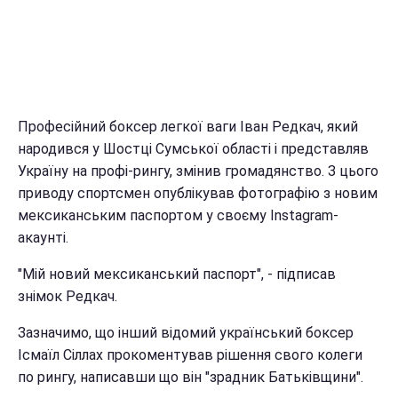
Професійний боксер легкої ваги Іван Редкач, який
народився у Шостці Сумської області і представляв
Україну на профі-рингу, змінив громадянство. З цього
приводу спортсмен опублікував фотографію з новим
мексиканським паспортом у своєму Instagram-
акаунті.
"Мій новий мексиканський паспорт", - підписав
знімок Редкач.
Зазначимо, що інший відомий український боксер
Ісмаїл Сіллах прокоментував рішення свого колеги
по рингу, написавши що він "зрадник Батьківщини".