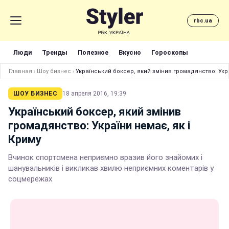
rbc.ua
Люди
Тренды
Полезное
Вкусно
Гороскопы
Главная
›
Шоу бизнес
›
Український боксер, який змінив громадянство: Укра
ШОУ БИЗНЕС
18 апреля 2016, 19:39
Український боксер, який змінив
громадянство: України немає, як і
Криму
Вчинок спортсмена неприємно вразив його знайомих і
шанувальників і викликав хвилю неприємних коментарів у
соцмережах