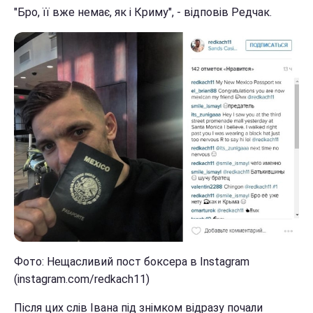
"Бро, її вже немає, як і Криму", - відповів Редчак.
Фото: Нещасливий пост боксера в Instagram
(instagram.com/redkach11)
Після цих слів Івана під знімком відразу почали