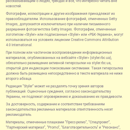
рассказывающим о людях, трендах и всё, что интересно читать вне
новостей.
Фотографии, иллюстрации и другие изображения принадлежат их
правообладателям. Использование фотографий, отмеченных Getty
Images, допускается исключительно при наличии письменного
разрешения фотоагентства Getty Images. Фотографии, отмеченные
логотипом «Styler» или подписанные «Styler» или «РБК-Украина», могут
использоваться на условиях лицензии Creative Commons Attribution
4.0 International.
При полном или частичном воспроизведении информационных
материалов, опубликованных на вебсайте «Styler» (styler.rbc.ua),
обязательно размещение активной гиперссылки на styler.rbc.ua,
открытой для индексации поисковыми системами. Такая гиперссылка
должна быть размещена непосредственно в тексте материала не ниже
второго абзаца.
Редакция "Styler" может не разделять точку зрения авторов
публикаций. Оценочные суждения, согласно законодательству
Украины, не подлежат опровержению и доказыванию их правдивости.
За достоверность, содержание и соответствие требованиям
законодательства рекламных материалов ответственность несет
рекламодатель.
Материалы, отмеченные плашками "Пресс-релиз", "Спецпроект",
"Партнерский материал", "Promo", "Благотворительность" и "Резонанс",