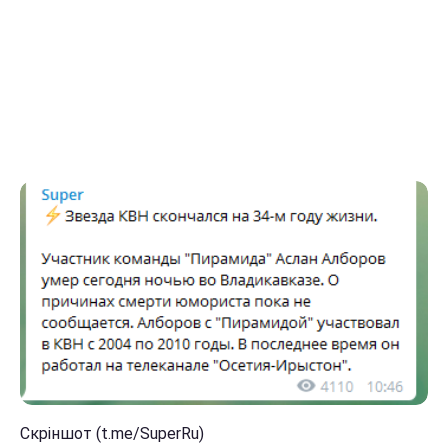
Скріншот (t.me/SuperRu)