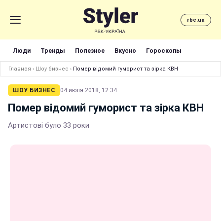
rbc.ua
Люди
Тренды
Полезное
Вкусно
Гороскопы
Главная
›
Шоу бизнес
›
Помер відомий гуморист та зірка КВН
ШОУ БИЗНЕС
04 июля 2018, 12:34
Помер відомий гуморист та зірка КВН
Артистові було 33 роки