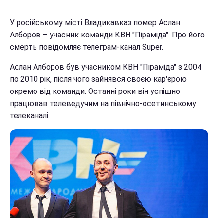
У російському місті Владикавказ помер Аслан
Алборов – учасник команди КВН "Піраміда". Про його
смерть повідомляє телеграм-канал Super.
Аслан Алборов був учасником КВН "Піраміда" з 2004
по 2010 рік, після чого зайнявся своєю кар'єрою
окремо від команди. Останні роки він успішно
працював телеведучим на північно-осетинському
телеканалі.