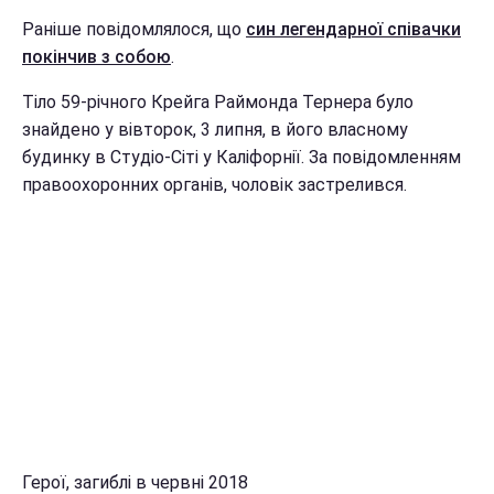
Раніше повідомлялося, що
син легендарної співачки
покінчив з собою
.
Тіло 59-річного Крейга Раймонда Тернера було
знайдено у вівторок, 3 липня, в його власному
будинку в Студіо-Сіті у Каліфорнії. За повідомленням
правоохоронних органів, чоловік застрелився.
Герої, загиблі в червні 2018