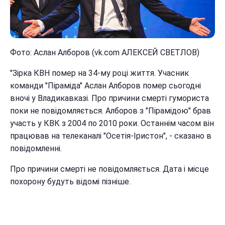
Фото: Аслан Алборов (vk.com АЛЕКСЕЙ СВЕТЛОВ)
"Зірка КВН помер на 34-му році життя. Учасник
команди "Піраміда" Аслан Алборов помер сьогодні
вночі у Владикавказі. Про причини смерті гумориста
поки не повідомляється. Алборов з "Пірамідою" брав
участь у КВК з 2004 по 2010 роки. Останнім часом він
працював на телеканалі "Осетія-Іристон", - сказано в
повідомленні.
Про причини смерті не повідомляється. Дата і місце
похорону будуть відомі пізніше.