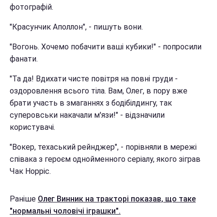
фотографій.
"Красунчик Аполлон", - пишуть вони.
"Вогонь. Хочемо побачити ваші кубики!" - попросили
фанати.
"Та да! Вдихати чисте повітря на повні груди -
оздоровлення всього тіла. Вам, Олег, в пору вже
брати участь в змаганнях з бодібілдингу, так
суперовськи накачали м'язи!" - відзначили
користувачі.
"Вокер, техаський рейнджер", - порівняли в мережі
співака з героєм однойменного серіалу, якого зіграв
Чак Норріс.
Раніше
Олег Винник на тракторі показав, що таке
"нормальні чоловічі іграшки".