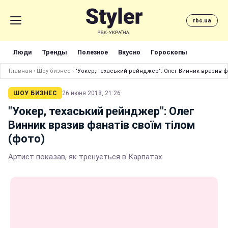
rbc.ua
Люди
Тренды
Полезное
Вкусно
Гороскопы
Главная
›
Шоу бизнес
›
"Уокер, техаський рейнджер": Олег Винник вразив фа
ШОУ БИЗНЕС
26 июня 2018, 21:26
"Уокер, техаський рейнджер": Олег
Винник вразив фанатів своїм тілом
(фото)
Артист показав, як тренується в Карпатах