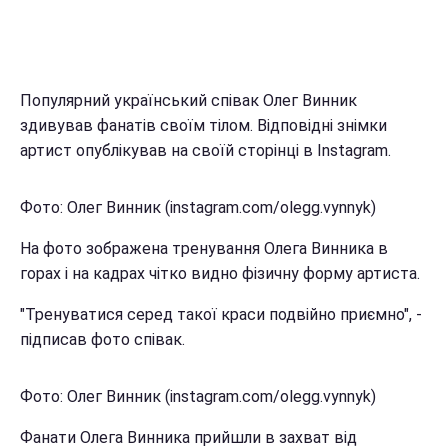
Популярний український співак Олег Винник
здивував фанатів своїм тілом. Відповідні знімки
артист опублікував на своїй сторінці в Instagram.
Фото: Олег Винник (instagram.com/olegg.vynnyk)
На фото зображена тренування Олега Винника в
горах і на кадрах чітко видно фізичну форму артиста.
"Тренуватися серед такої краси подвійно приємно", -
підписав фото співак.
Фото: Олег Винник (instagram.com/olegg.vynnyk)
Фанати Олега Винника прийшли в захват від