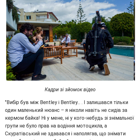
Кадри зі зйомок відео
"Вибір був між Bentley і Bentley... . І залишався тільки
один маленький нюанс – я ніколи навіть не сидів за
кермом байка! Ні у мене, ні у кого-небудь зі знімальної
групи не було прав на водіння мотоцикла, а
Скуратівський не здавався і наполягав, що знімати