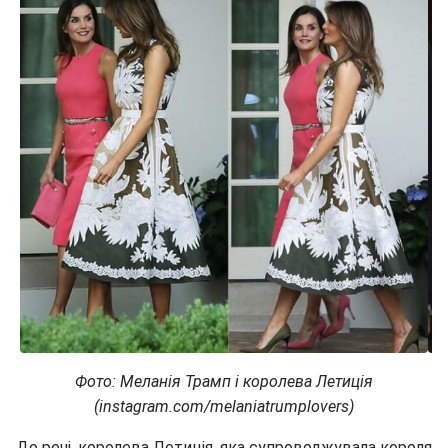
Фото: Меланія Трамп і королева Летиція
(instagram.com/melaniatrumplovers)
До речі, королева Летиція, яка супроводжувала короля