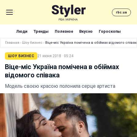
rbc.ua
Люди
Тренды
Полезное
Вкусно
Гороскопы
Главная
›
Шоу бизнес
›
Віце-міс Україна помічена в обіймах відомого співа
ШОУ БИЗНЕС
21 июня 2018 · 05:24
Віце-міс Україна помічена в обіймах
відомого співака
Модель своєю красою полонила серце артиста