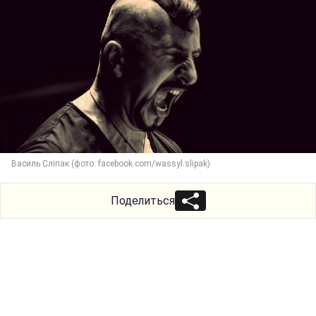
Василь Сліпак (фото: facebook.com/wassyl.slipak)
Поделиться