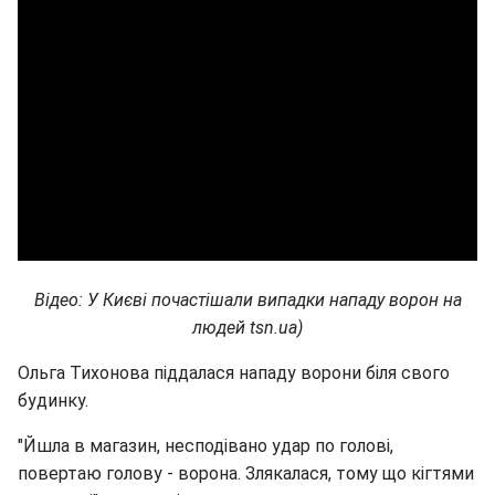
Відео: У Києві почастішали випадки нападу ворон на
людей tsn.ua)
Ольга Тихонова піддалася нападу ворони біля свого
будинку.
"Йшла в магазин, несподівано удар по голові,
повертаю голову - ворона. Злякалася, тому що кігтями