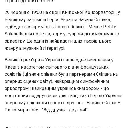
Героя підхопить Львів.
29 червня о 19:00 на сцені Київської Консерваторії, у
Великому залі імені Героя України Василя Сліпака,
відбудеться прем’єра Jacomo Rossini - Messe Petite
Solenelle для солістів, хору у супроводі симфонічного
оркестру. Це один із найвидатніших творів цього
жанру в музичній літературі.
Велика прем’єра в Україні і лише одне виконання у
Києві з квартетом світового рівня французьких
солістів (ці знані співаки були партнерами Сліпака на
оперних сценах світу), найкращим симфонічним
оркестром і найкращим українським хором - це
достойний подарунок як для киян, так і Герою України,
оперному співакові і просто другові - Василю Сліпаку.
Гасло маратону - "Від друзів - другові!".