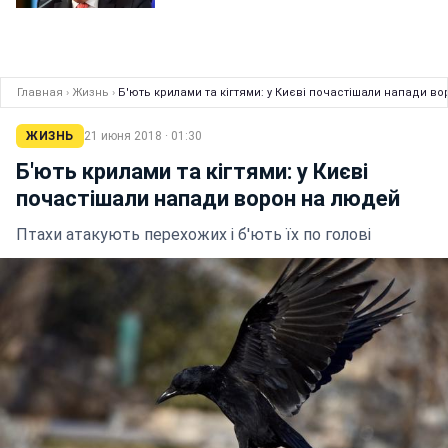
Главная
›
Жизнь
›
Б'ють крилами та кігтями: у Києві почастішали напади в
ЖИЗНЬ
21 июня 2018 · 01:30
Б'ють крилами та кігтями: у Києві
почастішали напади ворон на людей
Птахи атакують перехожих і б'ють їх по голові