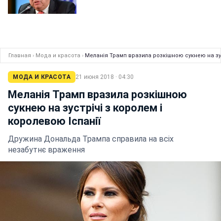
Главная
›
Мода и красота
›
Меланія Трамп вразила розкішною сукнею на зус
МОДА И КРАСОТА
21 июня 2018 · 04:30
Меланія Трамп вразила розкішною
сукнею на зустрічі з королем і
королевою Іспанії
Дружина Дональда Трампа справила на всіх
незабутнє враження