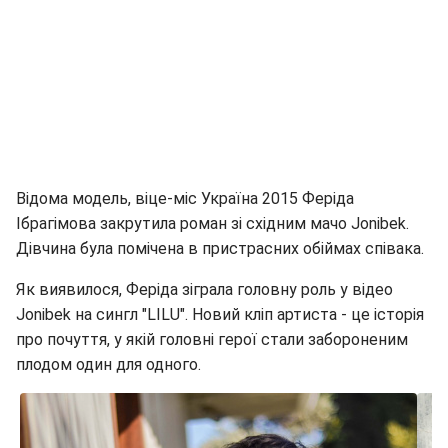
Відома модель, віце-міс Україна 2015 Феріда
Ібрагімова закрутила роман зі східним мачо Jonibek.
Дівчина була помічена в пристрасних обіймах співака.
Як виявилося, Феріда зіграла головну роль у відео
Jonibek на сингл "LILU". Новий кліп артиста - це історія
про почуття, у якій головні герої стали забороненим
плодом один для одного.