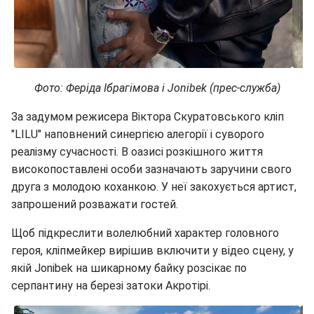
Фото: Феріда Ібрагімова і Jonibek (прес-служба)
За задумом режисера Віктора Скуратовського кліп
"LILU" наповнений синергією алегорії і суворого
реалізму сучасності. В оазисі розкішного життя
високопоставлені особи зазначають заручини свого
друга з молодою коханкою. У неї закохується артист,
запрошений розважати гостей.
Щоб підкреслити волелюбний характер головного
героя, кліпмейкер вирішив включити у відео сцену, у
якій Jonibek на шикарному байку розсікає по
серпантину на березі затоки Акротірі.