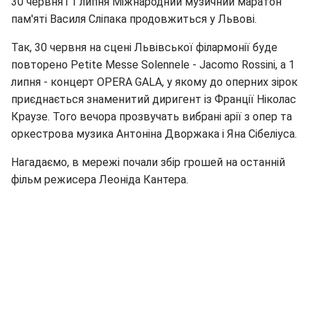
30 червня і 1 липня Міжнародний музичний маратон
пам'яті Василя Сліпака продовжиться у Львові.
Так, 30 червня на сцені Львівської філармонії буде
повторено Petite Messe Solennele - Jacomo Rossini, а 1
липня - концерт OPERA GALA, у якому до оперних зірок
приєднається знаменитий диригент із Франції Ніколас
Краузе. Того вечора прозвучать вибрані арії з опер та
оркестрова музика Антоніна Дворжака і Яна Сібеліуса.
Нагадаємо, в мережі почали збір грошей на останній
фільм режисера Леоніда Кантера.