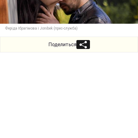
Феріда Ібрагімова і Jonibek (прес-служба)
Поделиться