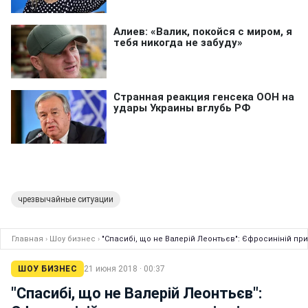
чрезвычайные ситуации
Главная
›
Шоу бизнес
›
"Спасибі, що не Валерій Леонтьєв": Єфросиніній пр
ШОУ БИЗНЕС
21 июня 2018 · 00:37
"Спасибі, що не Валерій Леонтьєв":