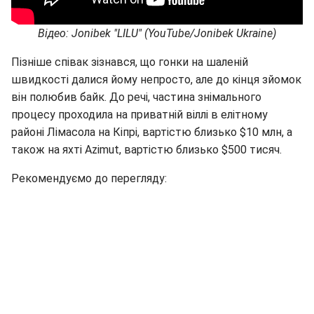
Відео: Jonibek "LILU" (YouTube/Jonibek Ukraine)
Пізніше співак зізнався, що гонки на шаленій
швидкості далися йому непросто, але до кінця зйомок
він полюбив байк. До речі, частина знімального
процесу проходила на приватній віллі в елітному
районі Лімасола на Кіпрі, вартістю близько $10 млн, а
також на яхті Azimut, вартістю близько $500 тисяч.
Рекомендуємо до перегляду: