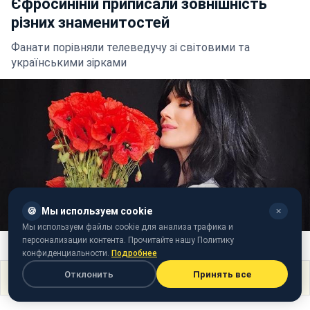
Єфросиніній приписали зовнішність
різних знаменитостей
Фанати порівняли телеведучу зі світовими та
українськими зірками
🍪
Мы используем cookie
✕
Мы используем файлы cookie для анализа трафика и
персонализации контента. Прочитайте нашу Политику
Фото: Маша Єфросиніна (instagram.com/mashaefrosinina)
конфиденциальности.
Подробнее
Отклонить
Принять все
Поделиться