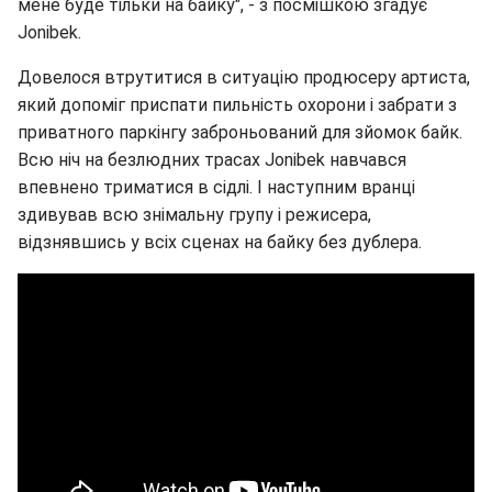
мене буде тільки на байку", - з посмішкою згадує
Jonibek.
Довелося втрутитися в ситуацію продюсеру артиста,
який допоміг приспати пильність охорони і забрати з
приватного паркінгу заброньований для зйомок байк.
Всю ніч на безлюдних трасах Jonibek навчався
впевнено триматися в сідлі. І наступним вранці
здивував всю знімальну групу і режисера,
відзнявшись у всіх сценах на байку без дублера.