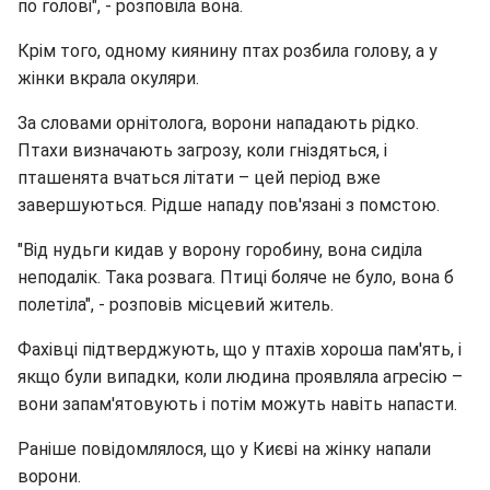
по голові", - розповіла вона.
Крім того, одному киянину птах розбила голову, а у
жінки вкрала окуляри.
За словами орнітолога, ворони нападають рідко.
Птахи визначають загрозу, коли гніздяться, і
пташенята вчаться літати – цей період вже
завершуються. Рідше нападу пов'язані з помстою.
"Від нудьги кидав у ворону горобину, вона сиділа
неподалік. Така розвага. Птиці боляче не було, вона б
полетіла", - розповів місцевий житель.
Фахівці підтверджують, що у птахів хороша пам'ять, і
якщо були випадки, коли людина проявляла агресію –
вони запам'ятовують і потім можуть навіть напасти.
Раніше повідомлялося, що у Києві на жінку напали
ворони.