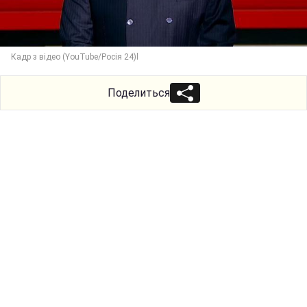
Кадр з відео (YouTube/Росія 24)l
Поделиться