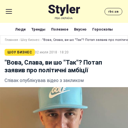
rbc.ua
Люди
Тренды
Полезное
Вкусно
Гороскопы
Главная
›
Шоу бизнес
›
"Вова, Слава, ви шо "Так"? Потап заявив про політичн
ШОУ БИЗНЕС
02 июля 2018 · 18:20
"Вова, Слава, ви шо "Так"? Потап
заявив про політичні амбіції
Співак опублікував відео з закликом