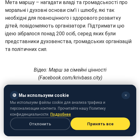
Мета маршу – нагадати владі та громадськості про
моральні і духовні основи сім'ї і шлюбу, які так
необхідні для повноцінного і здорового розвитку
дітей, повідомляють організатори. Підтримати цю
ідею зібралося понад 200 осіб, серед яких були
представники духовенства, громадських організацій
та політичних сил.
Відео: Марш за сімейні цінності
(Facebook.com/krivbass.city)
Нагадаємо, що за кілька днів до цього в Кривому Розі
🍪
Мы используем cookie
✕
було скоєно напад на організатора ЛГБТ-фестивалю
Мы используем файлы cookie для анализа трафика и
"КривбасПрайд" Бориса Золотченко.
персонализации контента. Прочитайте нашу Политику
конфиденциальности.
Подробнее
Рекомендуємо до перегляду:
Отклонить
Принять все