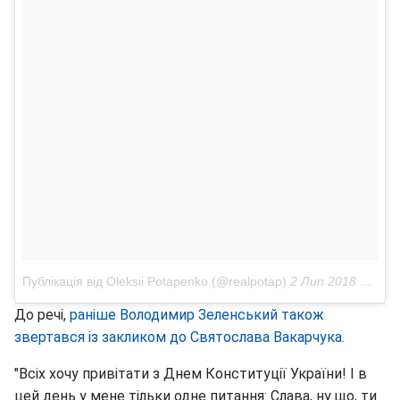
Публікація від Oleksii Potapenko (@realpotap)
2 Лип 2018 в 6:10 PDT
До речі,
раніше Володимир Зеленський також
звертався із закликом до Святослава Вакарчука.
"Всіх хочу привітати з Днем Конституції України! І в
цей день у мене тільки одне питання: Слава, ну що, ти