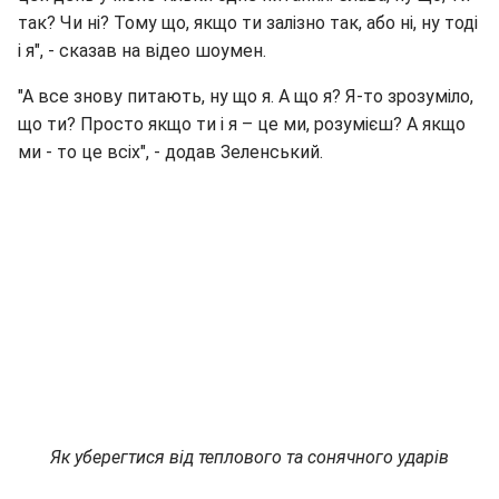
так? Чи ні? Тому що, якщо ти залізно так, або ні, ну тоді
і я", - сказав на відео шоумен.
"А все знову питають, ну що я. А що я? Я-то зрозуміло,
що ти? Просто якщо ти і я – це ми, розумієш? А якщо
ми - то це всіх", - додав Зеленський.
Як уберегтися від теплового та сонячного ударів