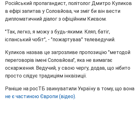
Російський пропагандист, політолог Дмитро Куликов
в ефірі запитав у Соловйова, чи зміг би він вести
дипломатичний діалог з офіційним Києвом.
"Так, легко, я можу з будь-якими. Кляп, батіг,
іспанський чобіт", - "пожартував" телеведучий.
Куликов назвав це загрозливе пропозицію "методой
переговорів імені Соловйова", яка не вимагає
оскарження. Ведучий, у свою чергу, додав, що нібито
просто слідує традиціям інквізиції.
Раніше на росТБ звинуватили Україну в тому, що вона
не є частиною Європи (відео).