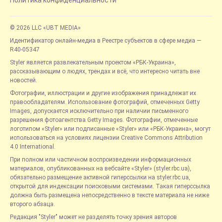
Политика конфиденциальности
© 2026 LLC «UBT MEDIA»
Идентификатор онлайн-медиа в Реестре субъектов в сфере медиа —
R40-05347
Styler является развлекательным проектом «РБК-Украина»,
рассказывающим о людях, трендах и всё, что интересно читать вне
новостей.
Фотографии, иллюстрации и другие изображения принадлежат их
правообладателям. Использование фотографий, отмеченных Getty
Images, допускается исключительно при наличии письменного
разрешения фотоагентства Getty Images. Фотографии, отмеченные
логотипом «Styler» или подписанные «Styler» или «РБК-Украина», могут
использоваться на условиях лицензии Creative Commons Attribution
4.0 International.
При полном или частичном воспроизведении информационных
материалов, опубликованных на вебсайте «Styler» (styler.rbc.ua),
обязательно размещение активной гиперссылки на styler.rbc.ua,
открытой для индексации поисковыми системами. Такая гиперссылка
должна быть размещена непосредственно в тексте материала не ниже
второго абзаца.
Редакция "Styler" может не разделять точку зрения авторов