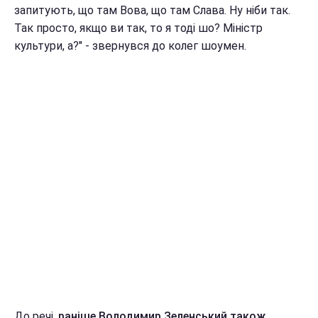
запитують, що там Вова, що там Слава. Ну ніби так.
Так просто, якщо ви так, то я тоді шо? Міністр
культури, а?" - звернувся до колег шоумен.
До речі,
раніше Володимир Зеленський також