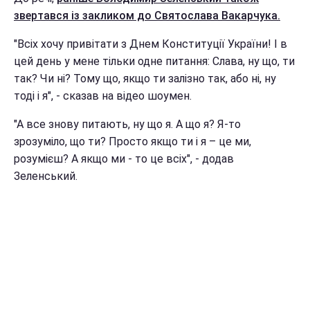
звертався із закликом до Святослава Вакарчука.
"Всіх хочу привітати з Днем Конституції України! І в
цей день у мене тільки одне питання: Слава, ну що, ти
так? Чи ні? Тому що, якщо ти залізно так, або ні, ну
тоді і я", - сказав на відео шоумен.
"А все знову питають, ну що я. А що я? Я-то
зрозуміло, що ти? Просто якщо ти і я – це ми,
розумієш? А якщо ми - то це всіх", - додав
Зеленський.