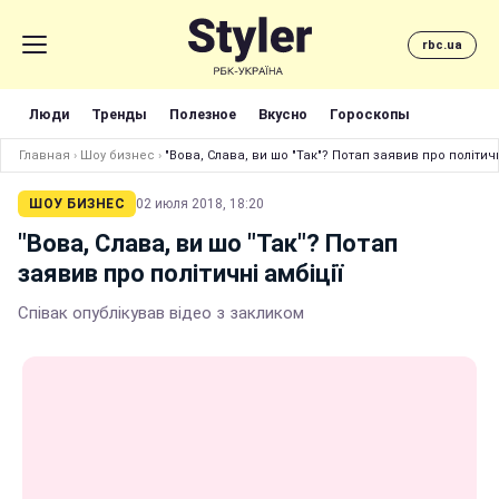
rbc.ua
Люди
Тренды
Полезное
Вкусно
Гороскопы
Главная
›
Шоу бизнес
›
"Вова, Слава, ви шо "Так"? Потап заявив про політичн
ШОУ БИЗНЕС
02 июля 2018, 18:20
"Вова, Слава, ви шо "Так"? Потап
заявив про політичні амбіції
Співак опублікував відео з закликом