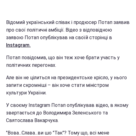
Відомий український співак і продюсер Потап заявив
про свої політичні амбіції. Відео з відповідною
заявою Потап опублікував на своїй сторінці в
Instagram.
Потап повідомив, що він теж хоче брати участь у
політичних перегонах.
Але він не цілиться на президентське крісло, у нього
запити скромніші – він хоче стати міністром
культури України.
У своєму Instagram Потап опублікував відео, в якому
звертається до Володимира Зеленського та
Святослава Вакарчука.
"Вова...Слава...ви шо "Так"? Тому що, всі мене