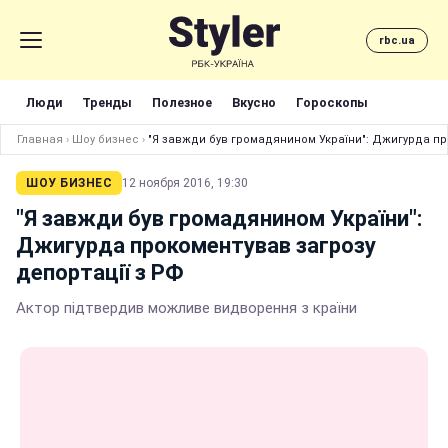
rbc.ua
Люди
Тренды
Полезное
Вкусно
Гороскопы
Главная
›
Шоу бизнес
›
"Я завжди був громадянином України": Джигурда пр
ШОУ БИЗНЕС
12 ноября 2016, 19:30
"Я завжди був громадянином України":
Джигурда прокоментував загрозу
депортації з РФ
Актор підтвердив можливе видворення з країни