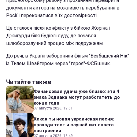
Красногорскому району з проханням перевірити
документи актора на можливість перебування в
Росії і переконатися в їх достовірності.
Це сталося після конфлікту з бійкою Жоріна і
Джигурди біля будівлі суду, де почався
шлюборозлучний процес між подружжям.
До речі, в Україні заборонили фільм "
Безбашений Нік
"
із Тилем Швайгером через "героя"-ФСБшник.
Читайте также
Финансовая удача уже близко: эти 4
знака Зодиака могут разбогатеть до
конца года
07 августа 2026, 19:51
Какая ты новая украинская песня:
проходи тест и слушай хит своего
настроения
07 августа 2026, 18:49