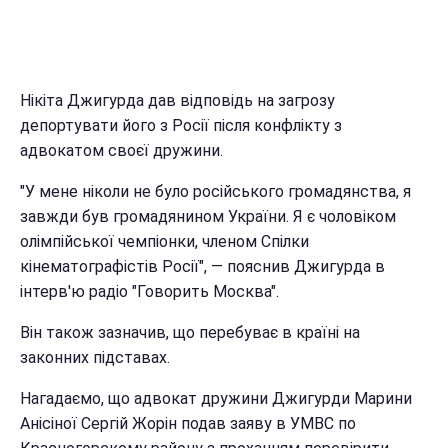
Нікіта Джигурда дав відповідь на загрозу
депортувати його з Росії після конфлікту з
адвокатом своєї дружини.
"У мене ніколи не було російського громадянства, я
завжди був громадянином України. Я є чоловіком
олімпійської чемпіонки, членом Спілки
кінематографістів Росії", — пояснив Джигурда в
інтерв'ю радіо "Говорить Москва".
Він також зазначив, що перебуває в країні на
законних підставах.
Нагадаємо, що адвокат дружини Джигурди Марини
Анісіної Сергій Жорін подав заяву в УМВС по