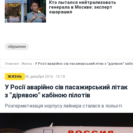
обрушение
Главная
›
Жизнь
›
У Росії аварійно сів пасажирський літак з "дірявою" кабі
ЖИЗНЬ
06 декабря 2016 · 15:18
У Росії аварійно сів пасажирський літак
з "дірявою" кабіною пілотів
Розгерметизація корпусу лайнера сталася в польоті