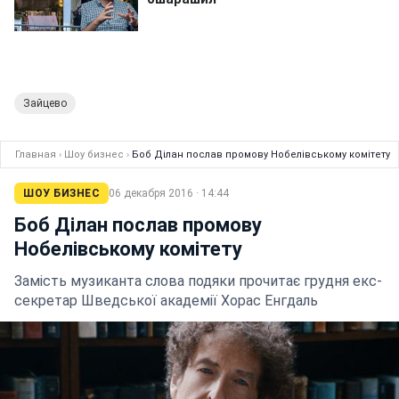
Зайцево
Главная
›
Шоу бизнес
›
Боб Ділан послав промову Нобелівському комітету
ШОУ БИЗНЕС
06 декабря 2016 · 14:44
Боб Ділан послав промову
Нобелівському комітету
Замість музиканта слова подяки прочитає грудня екс-
секретар Шведської академії Хорас Енгдаль