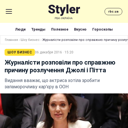
rbc.ua
Люди
Тренды
Полезное
Вкусно
Гороскопы
Главная
›
Шоу бизнес
›
Журналісти розповіли про справжню причину розлуч
ШОУ БИЗНЕС
06 декабря 2016 · 15:20
Журналісти розповіли про справжню
причину розлучення Джолі і Пітта
Видання вважає, що актриса хотіла зробити
запаморочливу кар'єру в ООН