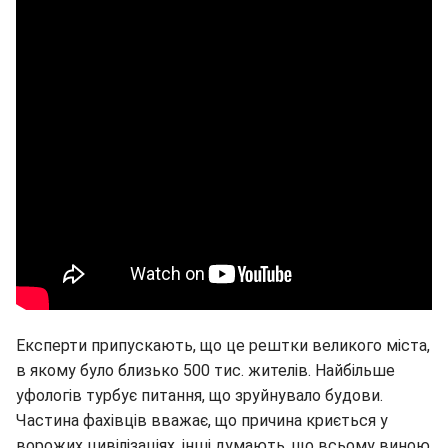
Експерти припускають, що це рештки великого міста,
в якому було близько 500 тис. жителів. Найбільше
уфологів турбує питання, що зруйнувало будови.
Частина фахівців вважає, що причина криється у
ворожих цивілізаціях, інші думають, що всьому виною