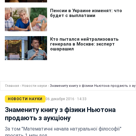
Главная
›
Новости науки
›
Знамениту книгу з фізики Ньютона продають з ау
НОВОСТИ НАУКИ
06 декабря 2016 · 14:33
Знамениту книгу з фізики Ньютона
продають з аукціону
За том "Математичні начала натуральної філософії"
просять 1 млн дол