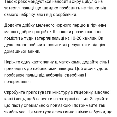
Також рекомендується наносити сиру цибулю на
затерплі пальці, що швидко позбавить не тільки від
самого набряку, але і від сверблячки.
Додайте дрібку меленого чорного перцю в гірчичне
масло і добре прогрійте. Як тільки розчин охолоне,
помістіть туди затерплі пальці на 10-20 хвилин. Ви
дуже скоро побачите позитивні результати від цієї
домашньої ванни.
Наріжте одну картоплину шматочками, додайте сіль і
прикладіть до набряклими пальцях. Цей овоч чудово
позбавляє пальці від набряків, свербіння і
почервоніння.
Спробуйте приготувати мікстуру з гліцерину, вівсяної
каші і яєць, щоб нанести на затерплі пальці. Закрийте
цю пасту спеціальною пов'язкою і потримайте так
якийсь час. Ця мікстура ефективно знімає набряки, що