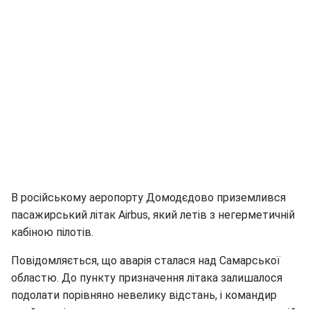
В російському аеропорту Домодєдово приземлився
пасажирський літак Airbus, який летів з негерметичній
кабіною пілотів.
Повідомляється, що аварія сталася над Самарської
областю. До пункту призначення літака залишалося
подолати порівняно невелику відстань, і командир