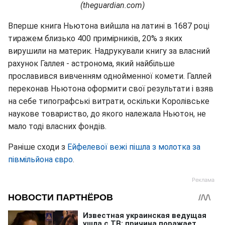
(theguardian.com)
Вперше книга Ньютона вийшла на латині в 1687 році
тиражем близько 400 примірників, 20% з яких
вирушили на материк. Надрукували книгу за власний
рахунок Галлея - астронома, який найбільше
прославився вивченням однойменної комети. Галлей
переконав Ньютона оформити свої результати і взяв
на себе типографські витрати, оскільки Королівське
наукове товариство, до якого належала Ньютон, не
мало тоді власних фондів.
Раніше сходи з
Ейфелевої вежі пішла з молотка за
півмільйона євро
.