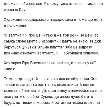
цьому не збирається. У цьому вона зізналася виданню
woman's Day.
Художник неодноразово підозрювали в тому, що вона
в положенні.
"Я вагітна?! Я про це читаю вже три роки, за цей час
самка слона могла б народити. Навіть не знаю, звідки
беруться ці чутки. Вільне плаття? Хіба це відразу
повинно означати вагітність?", – обурилася співачка.
Хоч зараз Віра Брежнєва і не вагітна, в планах у неї
таке є
"У мене двоє дітей. І я зупинятися не збираюся. Ось
тільки спланувати вагітність неможливо. А плітки
мене не ображають. До свого віку я навчилася на все
реагувати спокійно. Сумно, що зараз дуже багато
бруду, не тільки в мережі. Я останнім часом нічого не