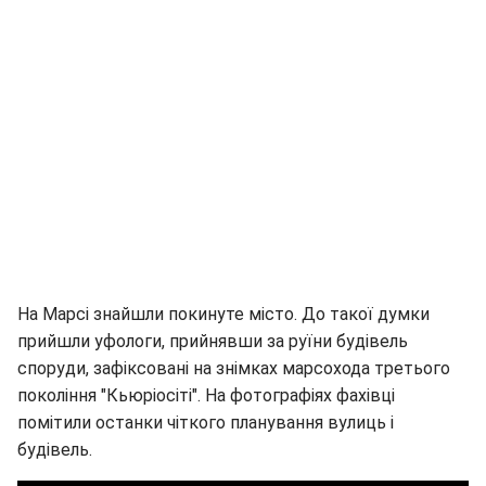
На Марсі знайшли покинуте місто. До такої думки
прийшли уфологи, прийнявши за руїни будівель
споруди, зафіксовані на знімках марсохода третього
покоління "Кьюріосіті". На фотографіях фахівці
помітили останки чіткого планування вулиць і
будівель.