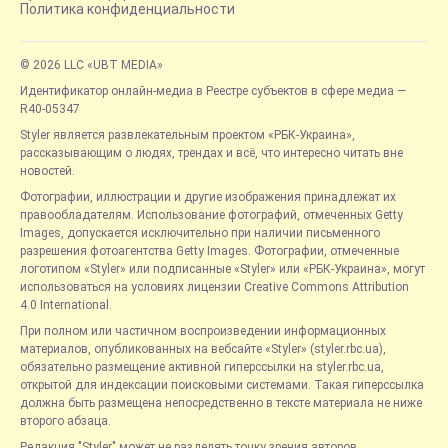
Политика конфиденциальности
© 2026 LLC «UBT MEDIA»
Идентификатор онлайн-медиа в Реестре субъектов в сфере медиа —
R40-05347
Styler является развлекательным проектом «РБК-Украина»,
рассказывающим о людях, трендах и всё, что интересно читать вне
новостей.
Фотографии, иллюстрации и другие изображения принадлежат их
правообладателям. Использование фотографий, отмеченных Getty
Images, допускается исключительно при наличии письменного
разрешения фотоагентства Getty Images. Фотографии, отмеченные
логотипом «Styler» или подписанные «Styler» или «РБК-Украина», могут
использоваться на условиях лицензии Creative Commons Attribution
4.0 International.
При полном или частичном воспроизведении информационных
материалов, опубликованных на вебсайте «Styler» (styler.rbc.ua),
обязательно размещение активной гиперссылки на styler.rbc.ua,
открытой для индексации поисковыми системами. Такая гиперссылка
должна быть размещена непосредственно в тексте материала не ниже
второго абзаца.
Редакция "Styler" может не разделять точку зрения авторов