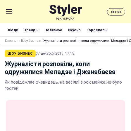
rbc.ua
Люди
Тренды
Полезное
Вкусно
Гороскопы
Главная
›
Шоу бизнес
›
Журналісти розповіли, коли одружилися Меладзе і
ШОУ БИЗНЕС
07 декабря 2016, 17:15
Журналісти розповіли, коли
одружилися Меладзе і Джанабаєва
Як повідомляє очевидець, на весіллі зірок майже не було
гостей