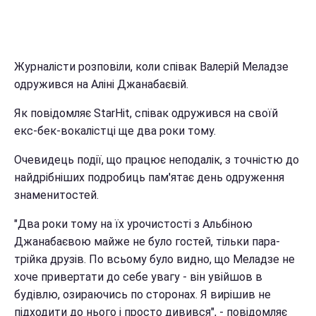
Журналісти розповіли, коли співак Валерій Меладзе
одружився на Аліні Джанабаєвій.
Як повідомляє StarHit, співак одружився на своїй
екс-бек-вокалістці ще два роки тому.
Очевидець події, що працює неподалік, з точністю до
найдрібніших подробиць пам'ятає день одруження
знаменитостей.
"Два роки тому на їх урочистості з Альбіною
Джанабаєвою майже не було гостей, тільки пара-
трійка друзів. По всьому було видно, що Меладзе не
хоче привертати до себе увагу - він увійшов в
будівлю, озираючись по сторонах. Я вирішив не
підходити до нього і просто дивився", - повідомляє