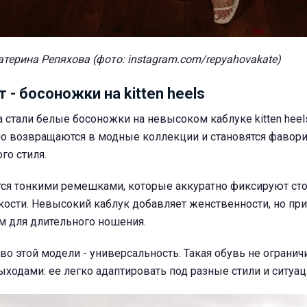
атерина Репяхова (фото: instagram.com/repyahovakate)
 - босоножки на kitten heels
стали белые босоножки на невысоком каблуке kitten heel
но возвращаются в модные коллекции и становятся фавор
го стиля.
ся тонкими ремешками, которые аккуратно фиксируют сто
ости. Невысокий каблук добавляет женственности, но при
м для длительного ношения.
о этой модели - универсальность. Такая обувь не огранич
ходами: ее легко адаптировать под разные стили и ситуац