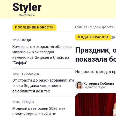
Главная
›
Мода и красота
›
ПОСЛЕДНИЕ НОВОСТИ
20 
МОДА И КРАСОТА
12:55
ЛЮДИ
Вампиры, в которых влюблялись
Праздник, 
миллионы: как сегодня
показала б
изменились Энджел и Спайк из
"Баффи"
Не просто тренд, а п
12:01
ГОРОСКОПЫ
От страсти до разочарования: эти
Катерина Собкова
знаки Зодиака чаще всего
Редактор Styler
влюбляются не в тех
11:34
ТРЕНДЫ
Модный цвет осени 2026: как
носить коричневый и не