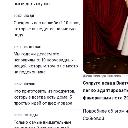
выглядеть скучно
10:52
ЛЮДИ
Свекровь вас не любит? 10 фраз,
которые выведут ее на чистую
воду
10:11
ПОЛЕЗНОЕ
Мы годами делаем это
неправильно: 10 неочевидных
вещей, которым точно не место
на подоконнике
Жена Виктора Павлика Екат
Супруга певца Викт
09:32
ВКУСНО
легко адаптироват
Что приготовить из продуктов,
которые всегда есть дома: 5
фаворитами лета 20
простых идей от шеф-повара
Подробнее об этом ч
08:38
ТРЕНДЫ
Собковой.
Только самые внимательные