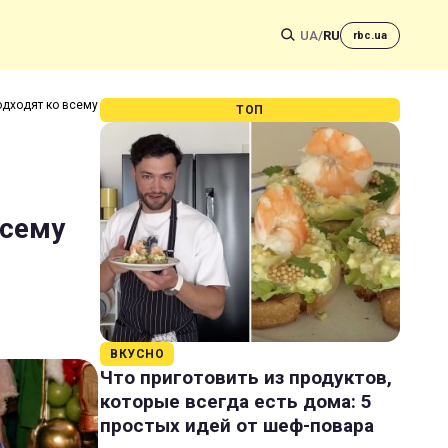
UA
/
RU
rbc.ua
одходят ко всему
ТОП
всему
ВКУСНО
Что приготовить из продуктов,
которые всегда есть дома: 5
простых идей от шеф-повара