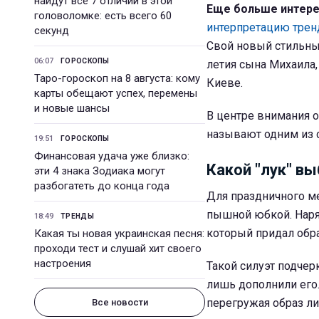
найдут все 7 отличий в этой
Еще больше интер
головоломке: есть всего 60
интерпретацию трен
секунд
Свой новый стильны
06:07
ГОРОСКОПЫ
летия сына Михаила,
Таро-гороскоп на 8 августа: кому
Киеве.
карты обещают успех, перемены
и новые шансы
В центре внимания о
называют одним из 
19:51
ГОРОСКОПЫ
Финансовая удача уже близко:
Какой "лук" в
эти 4 знака Зодиака могут
разбогатеть до конца года
Для праздничного м
пышной юбкой. Наря
18:49
ТРЕНДЫ
который придал обра
Какая ты новая украинская песня:
проходи тест и слушай хит своего
настроения
Такой силуэт подчер
лишь дополнили его.
перегружая образ л
Все новости