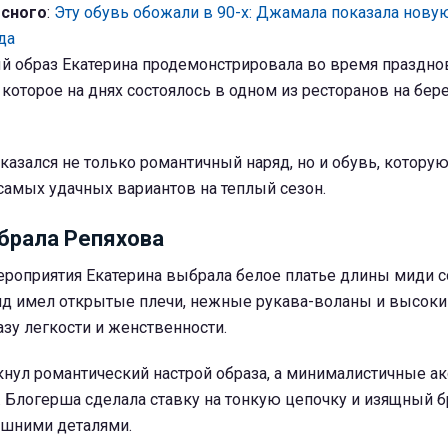
есного
:
Эту обувь обожали в 90-х: Джамала показала нову
да
й образ Екатерина продемонстрировала во время праздно
 которое на днях состоялось в одном из ресторанов на бер
казался не только романтичный наряд, но и обувь, котору
самых удачных вариантов на теплый сезон.
ыбрала Репяхова
ероприятия Екатерина выбрала белое платье длины миди с
д имел открытые плечи, нежные рукава-воланы и высокий
зу легкости и женственности.
кнул романтический настрой образа, а минималистичные а
 Блогерша сделала ставку на тонкую цепочку и изящный бр
ишними деталями.