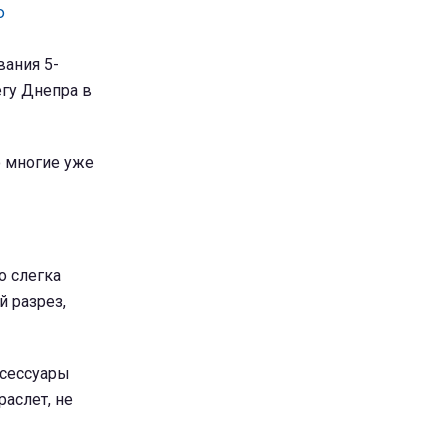
ю
вания 5-
егу Днепра в
ю многие уже
о слегка
 разрез,
ксессуары
аслет, не