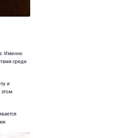
s. Именно
итами среди
пу и
 этом
ивается
ии.