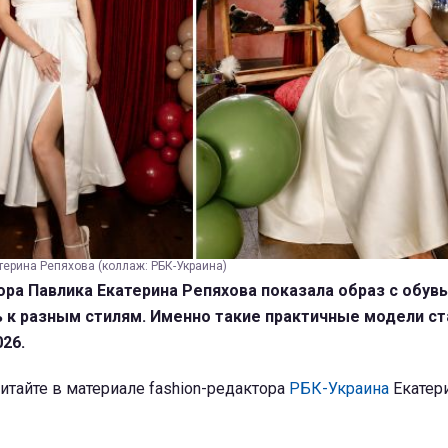
ерина Репяхова (коллаж: РБК-Украина)
ора Павлика Екатерина Репяхова показала образ с обув
ь к разным стилям. Именно такие практичные модели ст
26.
итайте в материале fashion-редактора
РБК-Украина
Екатер