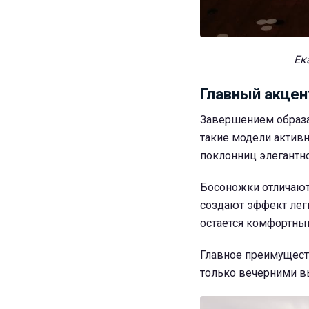
Ек
Главный акцент
Завершением образа 
такие модели актив
поклонниц элегантно
Босоножки отличают
создают эффект легк
остается комфортны
Главное преимуществ
только вечерними вы