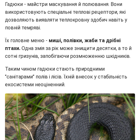
Гадюки - майстри маскування й полювання. Вони
використовують спеціальні теплові рецептори, які
дозволяють виявляти теплокровну здобич навіть у
повній темряві.
Їх головне меню -
миші, полівки, жаби та дрібні
птахи.
Одна змія за рік може знищити десятки, а то й
сотні гризунів, запобігаючи розмноженню шкідників.
Таким чином гадюки стають природними
"санітарами" полів і лісів. Їхній внесок у стабільність
екосистеми неоціненний.