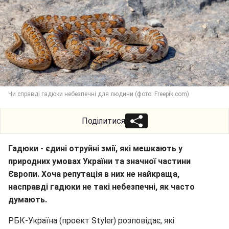
Чи справді гадюки небезпечні для людини (фото: Freepik.com)
Поділитися
Гадюки - єдині отруйні змії, які мешкають у
природних умовах України та значної частини
Європи. Хоча репутація в них не найкраща,
насправді гадюки не такі небезпечні, як часто
думають.
РБК-Україна (проект Styler) розповідає, які