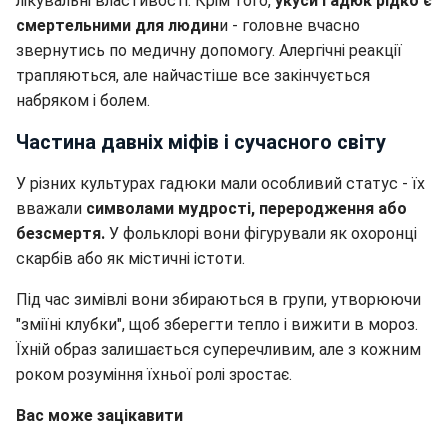
лікувальні властивості. Крім того,
укуси гадюк рідко є
смертельними для людин
и - головне вчасно
звернутись по медичну допомогу. Алергічні реакції
трапляються, але найчастіше все закінчується
набряком і болем.
Частина давніх міфів і сучасного світу
У різних культурах гадюки мали особливий статус - їх
вважали
символами мудрості, переродження або
безсмертя.
У фольклорі вони фігурували як охоронці
скарбів або як містичні істоти.
Під час зимівлі вони збираються в групи, утворюючи
"зміїні клубки", щоб зберегти тепло і вижити в мороз.
Їхній образ залишається суперечливим, але з кожним
роком розуміння їхньої ролі зростає.
Вас може зацікавити