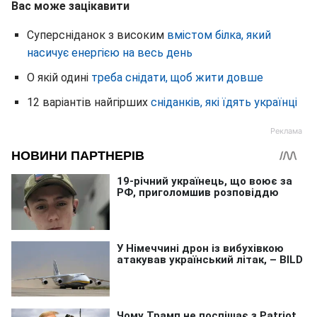
Вас може зацікавити
Суперсніданок з високим
вмістом білка, який
насичує енергією на весь день
О якій одині
треба снідати, щоб жити довше
12 варіантів найгірших
сніданків, які їдять українці