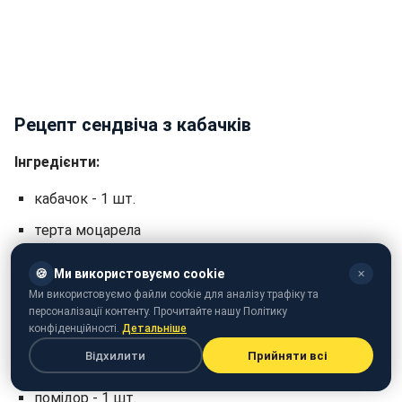
Рецепт сендвіча з кабачків
Інгредієнти:
кабачок - 1 шт.
терта моцарела
оливкова олія першого віджиму
🍪
Ми використовуємо cookie
✕
Ми використовуємо файли cookie для аналізу трафіку та
Для начинки:
персоналізації контенту. Прочитайте нашу Політику
конфіденційності.
Детальніше
вершковий сир
Відхилити
Прийняти всі
рукола
помідор - 1 шт.