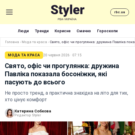
rbc.ua
Люди
Тренди
Корисне
Смачно
Гороскопи
Головна
›
Мода та краса
›
Свято, офіс чи прогулянка: дружина Павліка пока
МОДА ТА КРАСА
20 червня 2026 · 07:15
Свято, офіс чи прогулянка: дружина
Павліка показала босоніжки, які
пасують до всього
Не просто тренд, а практична знахідка на літо для тих,
хто цінує комфорт
Катерина Собкова
Редактор Styler