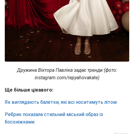
Дружина Віктора Павліка задає тренди (фото:
instagram.com/repyahovakate)
Ще більше цікавого:
Як виглядають балетки, які всі носитимуть літом
Ребрик показала стильний міський образ із
босоніжками.