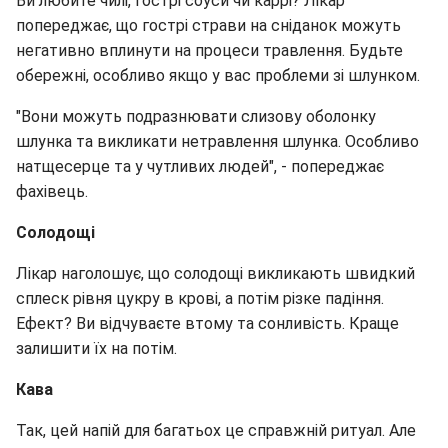
Ви любите чилі, гострі соуси чи каррі? Лікар
попереджає, що гострі страви на сніданок можуть
негативно вплинути на процеси травлення. Будьте
обережні, особливо якщо у вас проблеми зі шлунком.
"Вони можуть подразнювати слизову оболонку
шлунка та викликати нетравлення шлунка. Особливо
натщесерце та у чутливих людей", - попереджає
фахівець.
Солодощі
Лікар наголошує, що солодощі викликають швидкий
сплеск рівня цукру в крові, а потім різке падіння.
Ефект? Ви відчуваєте втому та сонливість. Краще
залишити їх на потім.
Кава
Так, цей напій для багатьох це справжній ритуал. Але