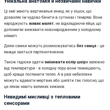
Унікальна анатомія й незвичайні навички
Ці змії мають вертикальні зіниці, як у кішок, що
дозволяє їм чудово бачити в сутінках і темряві. Вони
народжують
живих малят
, не відкладаючи яйця, що
допомагає виживати новонародженим у холодному
кліматі.
Деякі самки можуть розмножуватись
без самця
- це
явище зветься партеногенезом.
Також гадюки здатні
змінювати колір шкір
и залежно
від температури - в холодну пору вони темнішають,
щоб краще поглинати тепло. А в разі небезпеки
можуть вдавати мертвих або шипіти так голосно, що
це лякає навіть великих хижаків.
Невидимі мисливці з тепловими
сенсорами