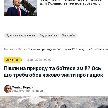
Здорове харчування
Здорова їжа
Здоров'я
Головна
›
Життя
›
Пішли на природу та боїтеся змій? Ось що треба обов'язк
ЖИТТЯ
14 червня 2025 · 09:00
Пішли на природу та боїтеся змій? Ось
що треба обов'язково знати про гадюк
Фелікс Коркін
редактор стрічки новин