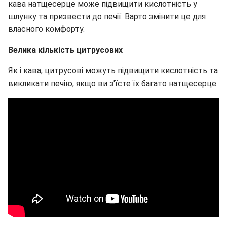
кава натщесерце може підвищити кислотність у
шлунку та призвести до печії. Варто змінити це для
власного комфорту.
Велика кількість цитрусових
Як і кава, цитрусові можуть підвищити кислотність та
викликати печію, якщо ви з'їсте їх багато натщесерце.