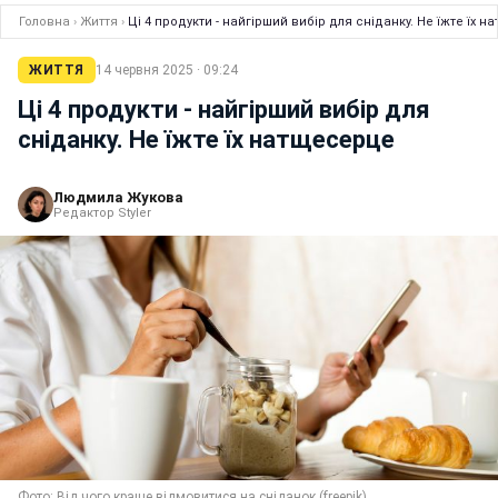
Головна
›
Життя
›
Ці 4 продукти - найгірший вибір для сніданку. Не їжте їх 
ЖИТТЯ
14 червня 2025 · 09:24
Ці 4 продукти - найгірший вибір для
сніданку. Не їжте їх натщесерце
Людмила Жукова
Редактор Styler
Фото: Від чого краще відмовитися на сніданок (freepik)