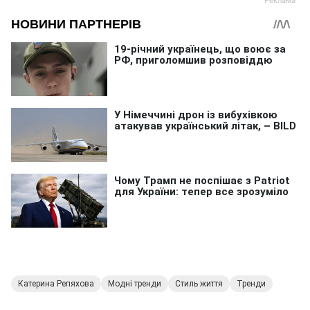
Катерина Репяхова
Модні тренди
Стиль життя
Тренди