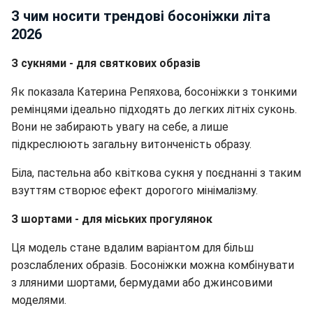
З чим носити трендові босоніжки літа
2026
З сукнями - для святкових образів
Як показала Катерина Репяхова, босоніжки з тонкими
ремінцями ідеально підходять до легких літніх суконь.
Вони не забирають увагу на себе, а лише
підкреслюють загальну витонченість образу.
Біла, пастельна або квіткова сукня у поєднанні з таким
взуттям створює ефект дорогого мінімалізму.
З шортами - для міських прогулянок
Ця модель стане вдалим варіантом для більш
розслаблених образів. Босоніжки можна комбінувати
з лляними шортами, бермудами або джинсовими
моделями.