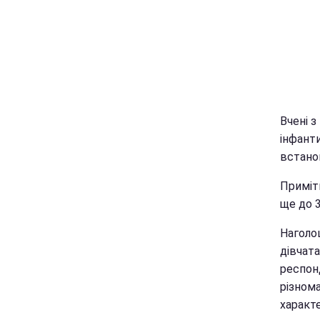
Вчені з
інфанти
встано
Приміт
ще до 3
Наголош
дівчата
респон
різнома
характе