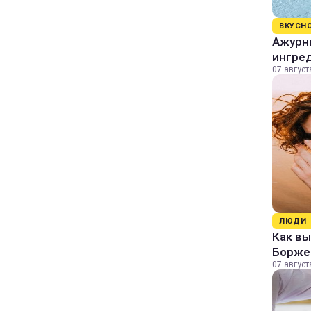
ВКУСН
Ажурны
ингре
07 август
ЛЮДИ
Как в
Борже
07 август