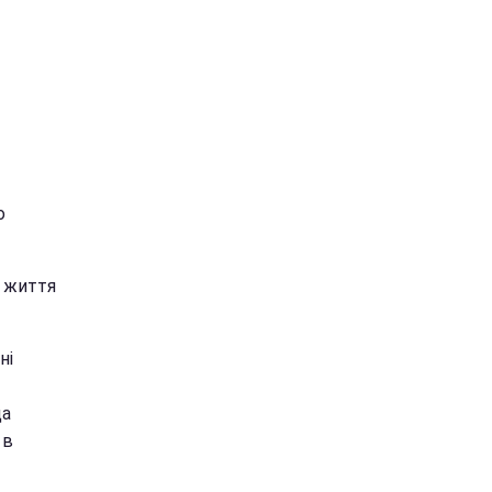
о
а життя
ні
да
 в