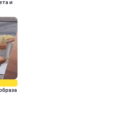
ета и
образа