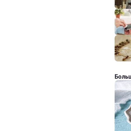
Больш