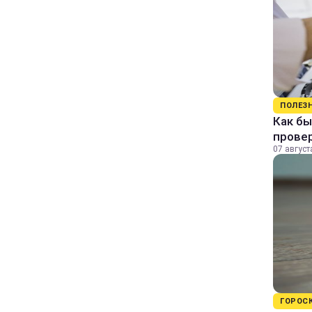
ПОЛЕЗ
Как бы
прове
07 август
ГОРОС