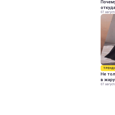
Почему
откуда
07 август
ТРЕНД
Не тол
в жару
07 август