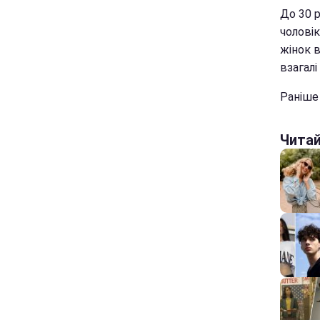
До 30 р
чоловік
жінок 
взагалі
Раніше 
Чита