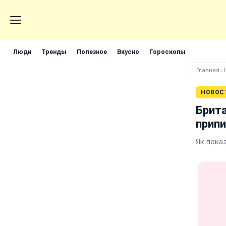
Люди
Тренды
Полезное
Вкусно
Гороскопы
Главная
›
НОВОС
Брита
припи
Як пока