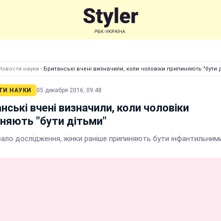
Новости науки
›
Британські вчені визначили, коли чоловіки припиняють "бути 
ТИ НАУКИ
05 декабря 2016, 09:48
нські вчені визначили, коли чоловіки
няють "бути дітьми"
зало дослідження, жінки раніше припиняють бути інфантильним