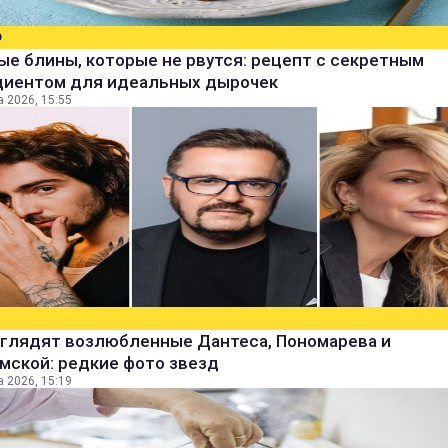
О
е блины, которые не рвутся: рецепт с секретным
диентом для идеальных дырочек
а 2026, 15:55
ыглядят возлюбленные Дантеса, Пономарева и
мской: редкие фото звезд
а 2026, 15:19