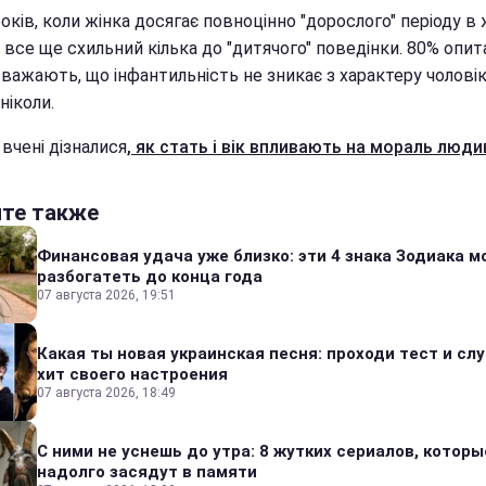
оків, коли жінка досягає повноцінно "дорослого" періоду в 
 все ще схильний кілька до "дитячого" поведінки. 80% опит
вважають, що інфантильність не зникає з характеру чолові
 ніколи.
вчені дізналися
, як стать і вік впливають на мораль люди
йте также
Финансовая удача уже близко: эти 4 знака Зодиака м
разбогатеть до конца года
07 августа 2026, 19:51
Какая ты новая украинская песня: проходи тест и сл
хит своего настроения
07 августа 2026, 18:49
С ними не уснешь до утра: 8 жутких сериалов, которы
надолго засядут в памяти