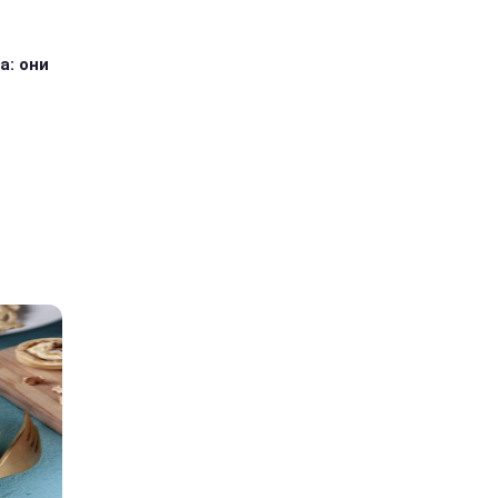
а: они