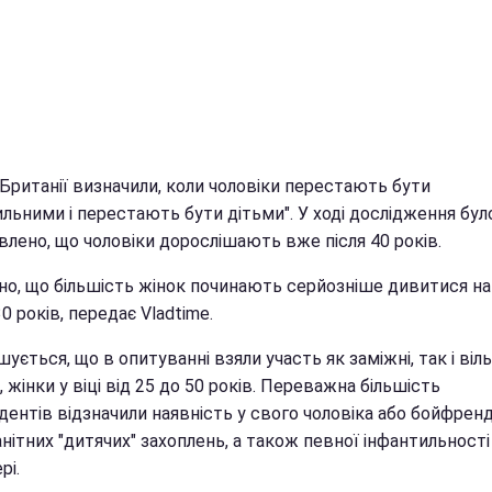
 Британії визначили, коли чоловіки перестають бути
льними і перестають бути дітьми". У ході дослідження бул
влено, що чоловіки дорослішають вже після 40 років.
но, що більшість жінок починають серйозніше дивитися н
0 років, передає Vladtime.
ується, що в опитуванні взяли участь як заміжні, так і віль
, жінки у віці від 25 до 50 років. Переважна більшість
дентів відзначили наявність у свого чоловіка або бойфрен
нітних "дитячих" захоплень, а також певної інфантильності
рі.