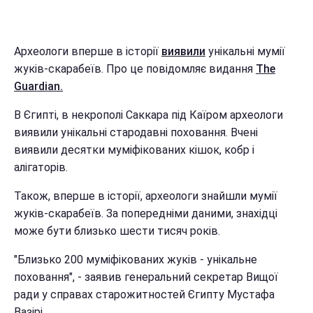
Археологи вперше в історії
виявили
унікальні мумії
жуків-скарабеїв. Про це повідомляє видання
The
Guardian.
В Єгипті, в некрополі Саккара під Каїром археологи
виявили унікальні стародавні поховання. Вчені
виявили десятки муміфікованих кішок, кобр і
алігаторів.
Також, вперше в історії, археологи знайшли мумії
жуків-скарабеїв. За попередніми даними, знахідці
може бути близько шести тисяч років.
"Близько 200 муміфікованих жуків - унікальне
поховання", - заявив генеральний секретар Вищої
ради у справах старожитностей Єгипту Мустафа
Вазірі.