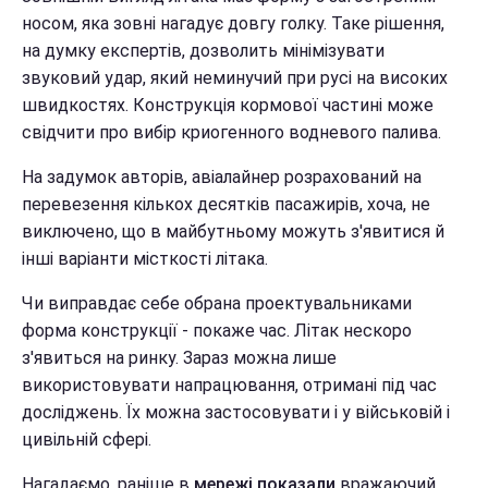
носом, яка зовні нагадує довгу голку. Таке рішення,
на думку експертів, дозволить мінімізувати
звуковий удар, який неминучий при русі на високих
швидкостях. Конструкція кормової частині може
свідчити про вибір криогенного водневого палива.
На задумок авторів, авіалайнер розрахований на
перевезення кількох десятків пасажирів, хоча, не
виключено, що в майбутньому можуть з'явитися й
інші варіанти місткості літака.
Чи виправдає себе обрана проектувальниками
форма конструкції - покаже час. Літак нескоро
з'явиться на ринку. Зараз можна лише
використовувати напрацювання, отримані під час
досліджень. Їх можна застосовувати і у військовій і
цивільній сфері.
Нагадаємо, раніше в
мережі показали
вражаючий