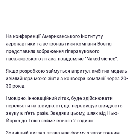
На конференції Американського інституту
аеронавтики та астронавтики компанія Boeing
представила зображення гіперзвукового
пасажирського літака, повідомляє
"Naked sience"
.
Якщо розробкою займуться впритул, амбітна модель
авіалайнера може зійти з конвеєра компанії через 20-
30 років.
Імовірно, інноваційний літак, буде здійснювати
перельоти на швидкості, що перевищує швидкість
звуку в п'ять разів. Завдяки цьому, шлях від Нью-
Йорка до Токіо займе всього 2 години.
Зовнішній вигляд літака має форму з загостреним