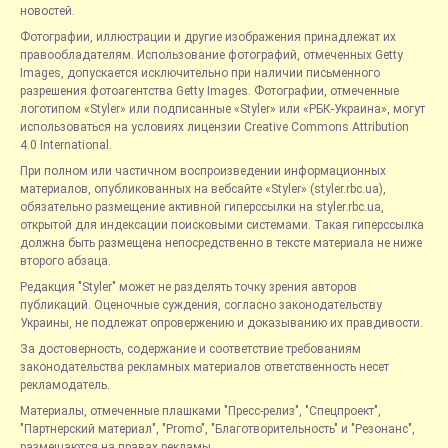
новостей.
Фотографии, иллюстрации и другие изображения принадлежат их
правообладателям. Использование фотографий, отмеченных Getty
Images, допускается исключительно при наличии письменного
разрешения фотоагентства Getty Images. Фотографии, отмеченные
логотипом «Styler» или подписанные «Styler» или «РБК-Украина», могут
использоваться на условиях лицензии Creative Commons Attribution
4.0 International.
При полном или частичном воспроизведении информационных
материалов, опубликованных на вебсайте «Styler» (styler.rbc.ua),
обязательно размещение активной гиперссылки на styler.rbc.ua,
открытой для индексации поисковыми системами. Такая гиперссылка
должна быть размещена непосредственно в тексте материала не ниже
второго абзаца.
Редакция "Styler" может не разделять точку зрения авторов
публикаций. Оценочные суждения, согласно законодательству
Украины, не подлежат опровержению и доказыванию их правдивости.
За достоверность, содержание и соответствие требованиям
законодательства рекламных материалов ответственность несет
рекламодатель.
Материалы, отмеченные плашками "Пресс-релиз", "Спецпроект",
"Партнерский материал", "Promo", "Благотворительность" и "Резонанс",
размещаются на правах рекламы.