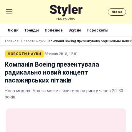
rbc.ua
Люди
Тренды
Полезное
Вкусно
Гороскопы
Главная
›
Новости науки
›
Компанія Boeing презентувала радикально новий
НОВОСТИ НАУКИ
28 июня 2018, 12:01
Компанія Boeing презентувала
радикально новий концепт
пасажирських літаків
Нова модель Боїнга може з'явитися на ринку через 20-30
років