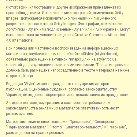
Фотографии, иллюстрации и другие изображения принадлежат их
правообладателям. Использование фотографий, отмеченных Getty
Images, допускается исключительно при наличии письменного
разрешения фотоагентства Getty Images. Фотографии, отмеченные
логотипом «Styler» или подписанные «Styler» или «РБК-Украина», могут
использоваться на условиях лицензии Creative Commons Attribution
4.0 International.
При полном или частичном воспроизведении информационных
материалов, опубликованных на вебсайте «Styler» (styler.rbc.ua),
обязательно размещение активной гиперссылки на styler.rbc.ua,
открытой для индексации поисковыми системами. Такая гиперссылка
должна быть размещена непосредственно в тексте материала не ниже
второго абзаца.
Редакция "Styler" может не разделять точку зрения авторов
публикаций. Оценочные суждения, согласно законодательству
Украины, не подлежат опровержению и доказыванию их правдивости.
За достоверность, содержание и соответствие требованиям
законодательства рекламных материалов ответственность несет
рекламодатель.
Материалы, отмеченные плашками "Пресс-релиз", "Спецпроект",
"Партнерский материал", "Promo", "Благотворительность" и "Резонанс",
размещаются на правах рекламы.