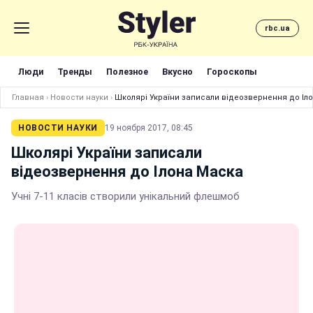
rbc.ua
Люди
Тренды
Полезное
Вкусно
Гороскопы
Главная
›
Новости науки
›
Школярі України записали відеозвернення до Іл
НОВОСТИ НАУКИ
19 ноября 2017, 08:45
Школярі України записали
відеозвернення до Ілона Маска
Учні 7-11 класів створили унікальний флешмоб