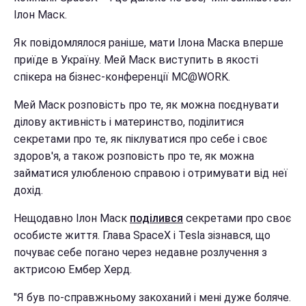
Ілон Маск.
Як повідомлялося раніше, мати Ілона Маска вперше
приїде в Україну. Мей Маск виступить в якості
спікера на бізнес-конференції MC@WORK.
Мей Маск розповість про те, як можна поєднувати
ділову активність і материнство, поділитися
секретами про те, як піклуватися про себе і своє
здоров'я, а також розповість про те, як можна
займатися улюбленою справою і отримувати від неї
дохід.
Нещодавно Ілон Маск
поділився
секретами про своє
особисте життя. Глава SpaceX і Tesla зізнався, що
почуває себе погано через недавне розлучення з
актрисою Ембер Херд.
"Я був по-справжньому закоханий і мені дуже боляче.