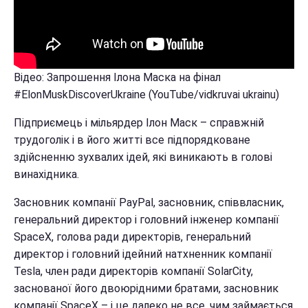
Відео: Запрошення Ілона Маска на фінал
#ElonMuskDiscoverUkraine (YouTube/vidkruvai ukrainu)
Підприємець і мільярдер Ілон Маск – справжній
трудоголік і в його житті все підпорядковане
здійсненню зухвалих ідей, які виникають в голові
винахідника.
Засновник компанії PayPal, засновник, співвласник,
генеральний директор і головний інженер компанії
SpaceX, голова ради директорів, генеральний
директор і головний ідейний натхненник компанії
Tesla, член ради директорів компанії SolarCity,
заснованої його двоюрідними братами, засновник
компанії SpaceX – і це далеко не все, чим займається