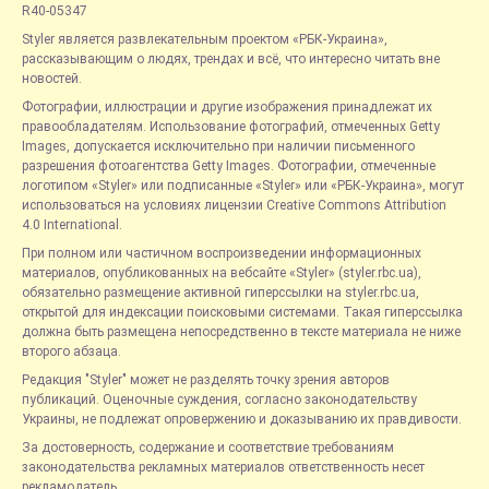
R40-05347
Styler является развлекательным проектом «РБК-Украина»,
рассказывающим о людях, трендах и всё, что интересно читать вне
новостей.
Фотографии, иллюстрации и другие изображения принадлежат их
правообладателям. Использование фотографий, отмеченных Getty
Images, допускается исключительно при наличии письменного
разрешения фотоагентства Getty Images. Фотографии, отмеченные
логотипом «Styler» или подписанные «Styler» или «РБК-Украина», могут
использоваться на условиях лицензии Creative Commons Attribution
4.0 International.
При полном или частичном воспроизведении информационных
материалов, опубликованных на вебсайте «Styler» (styler.rbc.ua),
обязательно размещение активной гиперссылки на styler.rbc.ua,
открытой для индексации поисковыми системами. Такая гиперссылка
должна быть размещена непосредственно в тексте материала не ниже
второго абзаца.
Редакция "Styler" может не разделять точку зрения авторов
публикаций. Оценочные суждения, согласно законодательству
Украины, не подлежат опровержению и доказыванию их правдивости.
За достоверность, содержание и соответствие требованиям
законодательства рекламных материалов ответственность несет
рекламодатель.