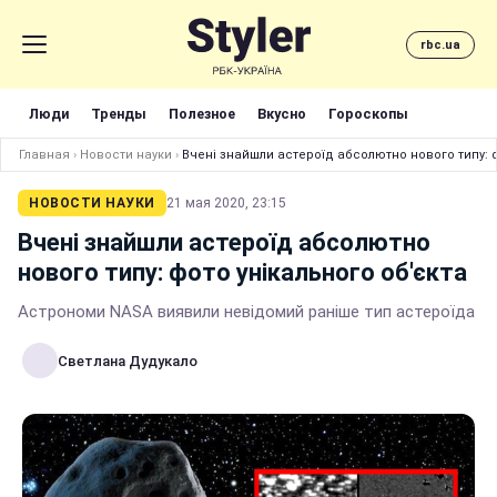
rbc.ua
Люди
Тренды
Полезное
Вкусно
Гороскопы
Главная
›
Новости науки
›
Вчені знайшли астероїд абсолютно нового типу: ф
НОВОСТИ НАУКИ
21 мая 2020, 23:15
Вчені знайшли астероїд абсолютно
нового типу: фото унікального об'єкта
Астрономи NASA виявили невідомий раніше тип астероїда
Светлана Дудукало