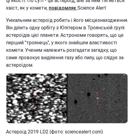
ці якості. По суті - це астероїд, але за ним тягнеться
хвіст, як у комети,
повідомляє
Science Alert
Унікальним астероїд робить і його місцезнаходження.
Він ділить одну орбіту з Юпітером в Троянській групі
астероїдів цієї планети. Астрономи говорять, що це
перший "троянець", у якого знайшли властивості
комети. Ученим належить розгадати загадку, що
саме провокує виділення газу або пилу, що слідує за
астероїдом.
Астероїд 2019 LD2 (фото: sciencealert.com)