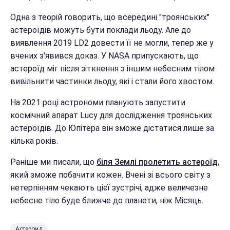
Одна з теорій говорить, що всередині "троянських"
астероїдів можуть бути поклади льоду. Але до
виявлення 2019 LD2 довести її не могли, тепер же у
вчених з'явився доказ. У NASA припускають, що
астероїд міг після зіткнення з іншим небесним тілом
вивільнити частинки льоду, які і стали його хвостом.
На 2021 році астрономи планують запустити
космічний апарат Lucy для дослідження троянських
астероїдів. До Юпітера він зможе дістатися лише за
кілька років.
Раніше ми писали, що
біля Землі пролетить астероїд
,
який зможе побачити кожен. Вчені зі всього світу з
нетерпінням чекають цієї зустрічі, адже величезне
небесне тіло буде ближче до планети, ніж Місяць.
Астероид