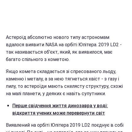
Астероїд абсолютно нового типу астрономам
вдалося виявити NASA на орбіті Юпітера. 2019 LD2 -
так називається об'єкт, який, як виявилося, має
багато спільного з кометою.
Якщо комета складається зі спресованого льоду,
каменю і металу, а за нею тягнеться хвіст - з газу і
пилу, то астероїди мають скелясту структуру, схожі
на малі планети, у деяких є навіть супутники.
Перше свідчення життя динозавра у воді:
відкриття учених може перевернути світ
Виявлений на орбіті Юпітера 2019 LD2 поєднує в собі