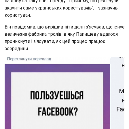
на добу за таку собі "оренду". Причому, потрібні були
акаунти саме українських користувачів", - зазначив
користувач.
Він повідомив, що вирішив піти далі і з'ясував, що існує
величезна фабрика тролів, в яку Папишеву вдалося
проникнути і з'ясувати, як цей процес працює
зсередини.