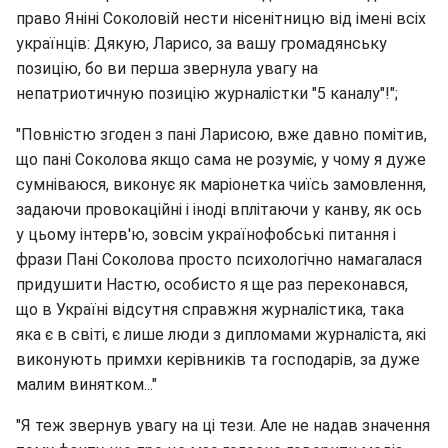
право Яніні Соколовій нести нісенітницю від імені всіх
українців: Дякую, Ларисо, за вашу громадянську
позицію, бо ви перша звернула увагу на
непатриотичную позицію журналістки "5 каналу"!";
"Повністю згоден з пані Ларисою, вже давно помітив,
що пані Соколова якщо сама не розуміє, у чому я дуже
сумніваюся, виконує як маріонетка чиїсь замовлення,
задаючи провокаційні і іноді вплітаючи у канву, як ось
у цьому інтерв'ю, зовсім українофобські питання і
фрази Пані Соколова просто психологічно намагалася
придушити Настю, особисто я ще раз переконався,
що в Україні відсутня справжня журналістика, така
яка є в світі, є лише люди з дипломами журналіста, які
виконують примхи керівників та господарів, за дуже
малим винятком..."
"Я теж звернув увагу на ці тези. Але не надав значення