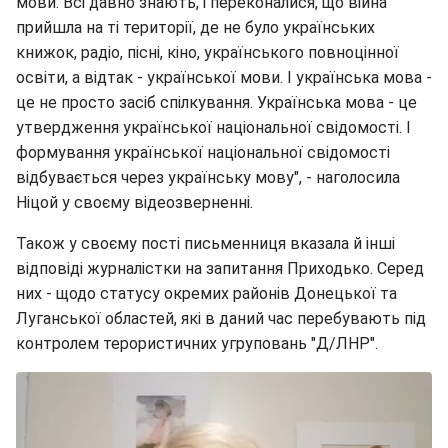
мови. Всі давно знають, і переконалися, що війна
прийшла на ті території, де не було українських
книжок, радіо, пісні, кіно, українського повноцінної
освіти, а відтак - української мови. І українська мова -
це не просто засіб спілкування. Українська мова - це
утвердження української національної свідомості. І
формування української національної свідомості
відбувається через українську мову", - наголосила
Ніцой у своєму відеозверненні.
Також у своєму пості письменниця вказала й інші
відповіді журналістки на запитання Приходько. Серед
них - щодо статусу окремих районів Донецької та
Луганської областей, які в даний час перебувають під
контролем терористичних угруповань "Д/ЛНР".