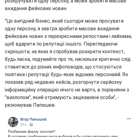
розкручувати одну персону, а може зробити масове
вкидання фейкових новин.
"Це вигідний бізнес, який сьогодні може просувати
одну персону, а завтра зробити масове вкидання
фейкових новин з перехресними репостами і лайками,
щоб вдарити по репутації іншого. Переглядаючи
скріншоти, на яких я спробував розкрити контекст,
будь ласка, подумайте про те, наскільки критично слід
ставитися до різних инфоповодів, що стосуються
політики і репутації будь-яких відомих персоналій. Як
показав ряд недавніх кейсів, розгорнути серйозну
інформаційну операцію нічого не варто, в порівнянні з
"вихлопом", який отримують зацікавлені особи", -
резюмував Папишев.