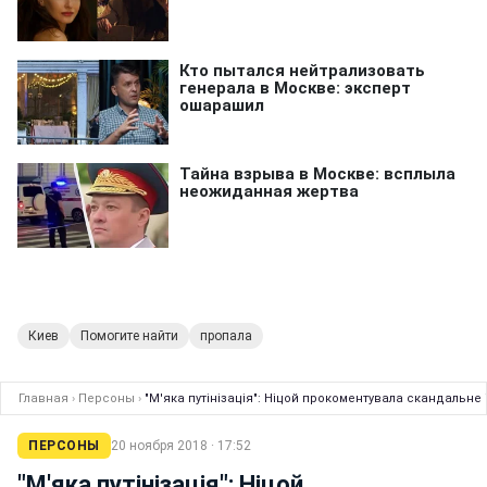
Киев
Помогите найти
пропала
Главная
›
Персоны
›
"М'яка путінізація": Ніцой прокоментувала скандальне
ПЕРСОНЫ
20 ноября 2018 · 17:52
"М'яка путінізація": Ніцой