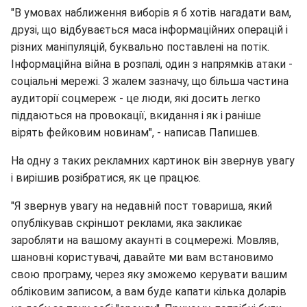
"В умовах наближення виборів я б хотів нагадати вам,
друзі, що відбувається маса інформаційних операцій і
різних маніпуляцій, буквально поставлені на потік.
Інформаційна війна в розпалі, один з напрямків атаки -
соціальні мережі. З жалем зазначу, що більша частина
аудиторії соцмереж - це люди, які досить легко
піддаються на провокації, вкидання і як і раніше
вірять фейковим новинам", - написав Папишев.
На одну з таких рекламних картинок він звернув увагу
і вирішив розібратися, як це працює.
"Я звернув увагу на недавній пост товариша, який
опублікував скріншот реклами, яка закликає
заробляти на вашому акаунті в соцмережі. Мовляв,
шановні користувачі, давайте ми вам встановимо
свою програму, через яку зможемо керувати вашим
обліковим записом, а вам буде капати кілька доларів