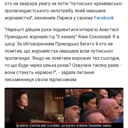
хто не звернув увагу на потік "путінсько-кремлівсько-
пропагандистського непотребу, який навішала
журналістка", зазначила Лариса у своєму
Facebook
.
"Нарешті дійшли руки подивитися інтерв'ю Анастасії
Приходько журналістці "5 каналу" Яніні Соколовій. Я в
шоці. За обговоренням Приходько багато й хто не
помітив, що журналістка навішала всім путінської
пропаганди.. Якщо не помітили ворожих тез сьогодні,
то що буде через кілька років? Озвучені тисячу разів -
вони стануть нормою?", - задала питання
письменниця своїм підписникам.