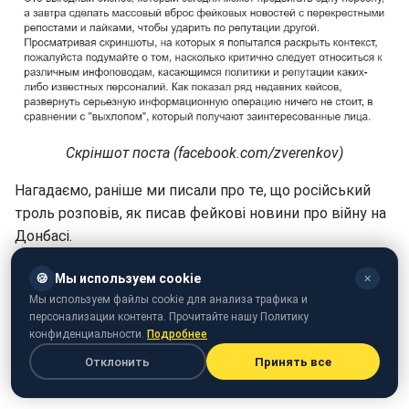
Скріншот поста (facebook.com/zverenkov)
Нагадаємо, раніше ми писали про те, що російський
троль розповів, як писав фейкові новини про війну на
Донбасі.
А також розповідали про те, що
росіянин розповів про
🍪
Мы используем cookie
✕
діяльність "фабрики тролів"
Мы используем файлы cookie для анализа трафика и
персонализации контента. Прочитайте нашу Политику
конфиденциальности.
Подробнее
Отклонить
Принять все