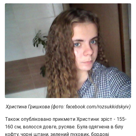
Христина Гришкова (фото: facebook.com/rozsukkidskyiv)
Також опубліковано прикмети Христини: зріст - 155-
160 см, волосся довге, русяве. Була одягнена в білу
кофту, чорні штани, зелений пуховик, бордові