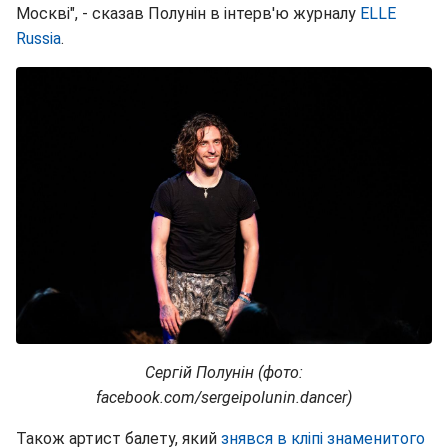
Москві", - сказав Полунін в інтерв'ю журналу
ELLE
Russia
.
Сергій Полунін (фото:
facebook.com/sergeipolunin.dancer)
Також артист балету, який
знявся в кліпі знаменитого