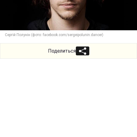
Сергій Полунін (фото: facebook.com/sergeipolunin.dancer)
Поделиться