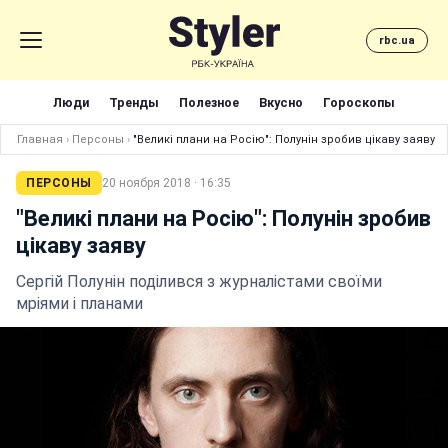
rbc.ua
Люди
Тренды
Полезное
Вкусно
Гороскопы
Главная
›
Персоны
›
"Великі плани на Росію": Полунін зробив цікаву заяву
ПЕРСОНЫ
20 ноября 2018 · 16:35
"Великі плани на Росію": Полунін зробив
цікаву заяву
Сергій Полунін поділився з журналістами своїми
мріями і планами