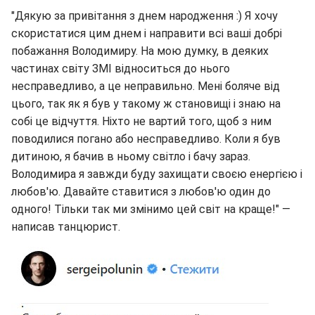
"Дякую за привітання з днем народження :) Я хочу
скористатися цим днем і направити всі ваші добрі
побажання Володимиру. На мою думку, в деяких
частинах світу ЗМІ відноситься до нього
несправедливо, а це неправильно. Мені боляче від
цього, так як я був у такому ж становищі і знаю на
собі це відчуття. Ніхто не вартий того, щоб з ним
поводилися погано або несправедливо. Коли я був
дитиною, я бачив в ньому світло і бачу зараз.
Володимира я завжди буду захищати своєю енергією і
любов'ю. Давайте ставитися з любов'ю один до
одного! Тільки так ми змінимо цей світ на краще!" —
написав танцюрист.