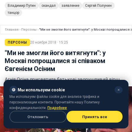
Владимир Путин
скандал
заявление
Сергей Полунин
танцор
Главная
›
Персоны
›
"Ми не змогли його витягнути": у Москві попрощалися 
ПЕРСОНЫ
20 ноября 2018 · 15:25
"Ми не змогли його витягнути": у
Москві попрощалися зі співаком
Євгенієм Осіним
Агнія Осіна присвятила батькові зворушливий вірш
🍪
Мы используем cookie
✕
Мы используем файлы cookie для анализа трафика и
персонализации контента. Прочитайте нашу Политику
конфиденциальности.
Подробнее
Отклонить
Принять все