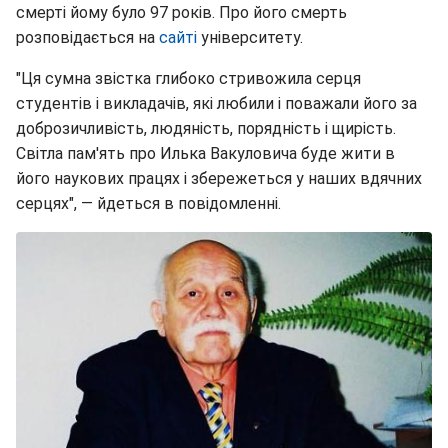
смерті йому було 97 років. Про його смерть
розповідається на
сайті
університету.
"Ця сумна звістка глибоко стривожила серця
студентів і викладачів, які любили і поважали його за
доброзичливість, людяність, порядність і щирість.
Світла пам'ять про Илька Вакуловича буде жити в
його наукових працях і збережеться у наших вдячних
серцях", — йдеться в повідомленні.