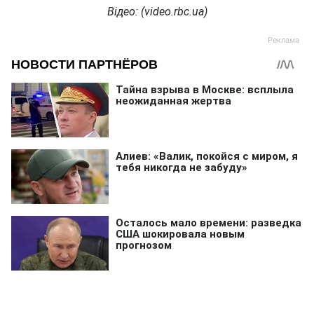
Відео: (
video
.
rbc
.
ua
)