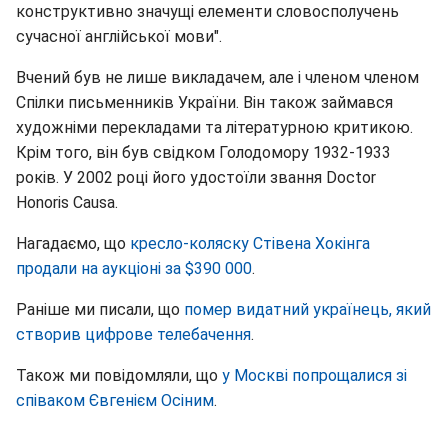
конструктивно значущі елементи словосполучень
сучасної англійської мови".
Вчений був не лише викладачем, але і членом членом
Спілки письменників України. Він також займався
художніми перекладами та літературною критикою.
Крім того, він був свідком Голодомору 1932-1933
років. У 2002 році його удостоїли звання Doctor
Honoris Causa.
Нагадаємо, що
кресло-коляску Стівена Хокінга
продали на аукціоні за $390 000
.
Раніше ми писали, що
помер видатний українець, який
створив цифрове телебачення
.
Також ми повідомляли, що
у Москві попрощалися зі
співаком Євгенієм Осіним
.