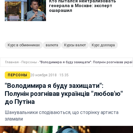
Курс в обменниках
валюта
Курсы валют
Курс доллара
Главная
›
Персоны
›
"Володимира я буду захищати": Полунін розгнівав украї
ПЕРСОНЫ
20 ноября 2018 · 15:35
"Володимира я буду захищати":
Полунін розгнівав українців "любов'ю"
до Путіна
Шанувальники сподіваються, що сторінку артиста
зламали