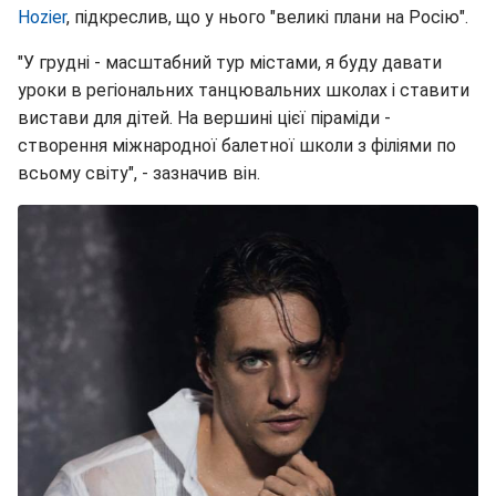
Hozier
, підкреслив, що у нього "великі плани на Росію".
"У грудні - масштабний тур містами, я буду давати
уроки в регіональних танцювальних школах і ставити
вистави для дітей. На вершині цієї піраміди -
створення міжнародної балетної школи з філіями по
всьому світу", - зазначив він.