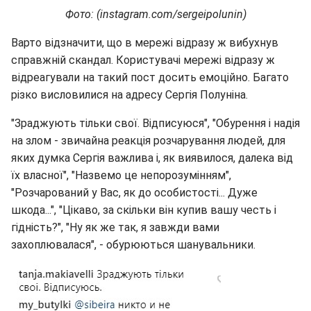
Фото: (instagram.com/sergeipolunin)
Варто відзначити, що в мережі відразу ж вибухнув
справжній скандал. Користувачі мережі відразу ж
відреагували на такий пост досить емоційно. Багато
різко висловилися на адресу Сергія Полуніна.
"Зраджують тільки свої. Відписуюся", "Обурення і надія
на злом - звичайна реакція розчарування людей, для
яких думка Сергія важлива і, як виявилося, далека від
їх власної", "Назвемо це непорозумінням",
"Розчарований у Вас, як до особистості... Дуже
шкода...", "Цікаво, за скільки він купив вашу честь і
гідність?", "Ну як же так, я завжди вами
захоплювалася", - обурюються шанувальники.