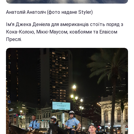
Анатолій Анатоліч (фото надане Styler)
Ім'я Джека Деніела для американців стоїть поряд з
Кока-Колою, Міккі-Маусом, ковбоями та Елвісом
Преслі.