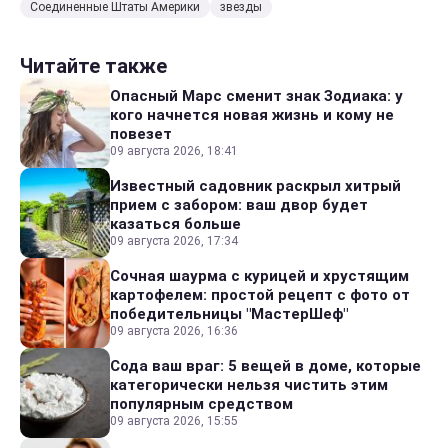
Соединенные Штаты Америки
звезды
Читайте также
Опасный Марс сменит знак Зодиака: у
кого начнется новая жизнь и кому не
повезет
09 августа 2026, 18:41
Известный садовник раскрыл хитрый
прием с забором: ваш двор будет
казаться больше
09 августа 2026, 17:34
Сочная шаурма с курицей и хрустящим
картофелем: простой рецепт с фото от
победительницы "МастерШеф"
09 августа 2026, 16:36
Сода ваш враг: 5 вещей в доме, которые
категорически нельзя чистить этим
популярным средством
09 августа 2026, 15:55