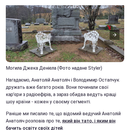
Могила Джека Деніела (Фото надане Styler)
Нагадаємо, Анатолій Анатоліч і Володимир Остапчук
дружать вже багато років. Вони починали свої
кар'єри з радіоефірів, а зараз обидва ведуть кращі
шоу країни - кожен у своєму сегменті.
Раніше ми писалио те, що відомий ведучий Анатолій
Анатоліч розповів про те,
який він тато, і яким він
бачить освіту своїх дітей
.