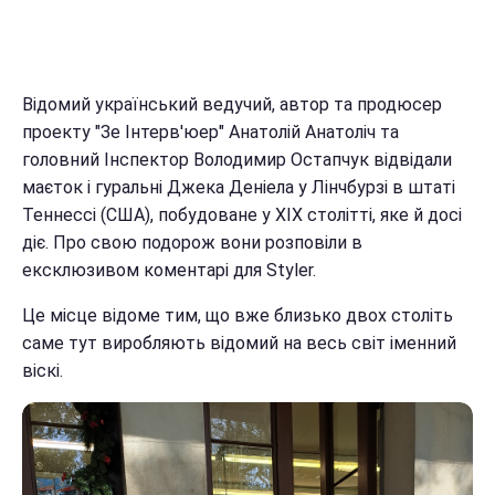
Відомий український ведучий, автор та продюсер
проекту "Зе Інтерв'юер" Анатолій Анатоліч та
головний Інспектор Володимир Остапчук відвідали
маєток і гуральні Джека Деніела у Лінчбурзі в штаті
Теннессі (США), побудоване у XIX столітті, яке й досі
діє. Про свою подорож вони розповіли в
ексклюзивом коментарі для Styler.
Це місце відоме тим, що вже близько двох століть
саме тут виробляють відомий на весь світ іменний
віскі.