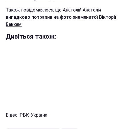
Також повідомлялося, що Анатолій Анатоліч
випадково потрапив на фото знаменитої Вікторії
Бекхем
.
Дивіться також:
Відео: РБК-Україна