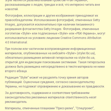
Styler является развлекательным проектом «РБК-Украина»,
рассказывающим о людях, трендах и всё, что интересно читать вне
новостей.
Фотографии, иллюстрации и другие изображения принадлежат их
правообладателям. Использование фотографий, отмеченных Getty
Images, допускается исключительно при наличии письменного
разрешения фотоагентства Getty Images. Фотографии, отмеченные
логотипом «Styler» или подписанные «Styler» или «РБК-Украина», могут
использоваться на условиях лицензии Creative Commons Attribution
4.0 International.
При полном или частичном воспроизведении информационных
материалов, опубликованных на вебсайте «Styler» (styler.rbc.ua),
обязательно размещение активной гиперссылки на styler.rbc.ua,
открытой для индексации поисковыми системами. Такая гиперссылка
должна быть размещена непосредственно в тексте материала не ниже
второго абзаца.
Редакция "Styler" может не разделять точку зрения авторов
публикаций. Оценочные суждения, согласно законодательству
Украины, не подлежат опровержению и доказыванию их правдивости.
За достоверность, содержание и соответствие требованиям
законодательства рекламных материалов ответственность несет
рекламодатель.
Материалы, отмеченные плашками "Пресс-релиз", "Спецпроект",