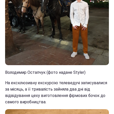
Володимир Остапчук (фото надане Styler)
На ексклюзивну екскурсію телеведучі записувалися
за місяць, а її тривалість зайняла два дні від
відвідування цеху виготовлення фірмових бочок до
самого виробництва.