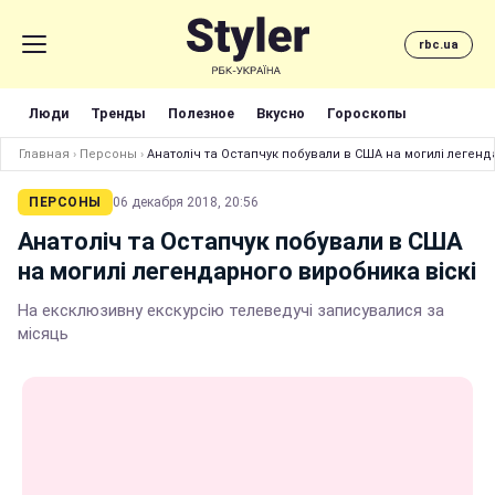
rbc.ua
Люди
Тренды
Полезное
Вкусно
Гороскопы
Главная
›
Персоны
›
Анатоліч та Остапчук побували в США на могилі легенд
ПЕРСОНЫ
06 декабря 2018, 20:56
Анатоліч та Остапчук побували в США
на могилі легендарного виробника віскі
На ексклюзивну екскурсію телеведучі записувалися за
місяць