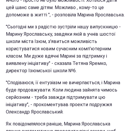
нічого - просто не було можливості. Хотілося дати
цей шанс саме дітям. Можливо , кому-то це
допоможе в житті ", - розповіла Марина Ярославська.
"Сьогодні ми з радістю зустріли нашу випускницю -
Марину Ярославську, завдяки якій в учнів шостої
школи міста Ізюм, з'явиться можливість
користуватися новим сучасним комп'ютерним
класом. Ми дуже вдячні Марині за підтримку і
виявлену ініціативу" - сказала Тетяна Яремко,
директор Ізюмської школи №6.
"Сподіваюся, її ентузіазм не вичерпається, і Марина
буде продовжувати. Коли людина зайнята чимось
серйозним - треба завжди підтримувати цю
ініціативу", - прокоментував проекти подружжя
Олександр Ярославський.
Як повідомлялося раніше, Марина Ярославська