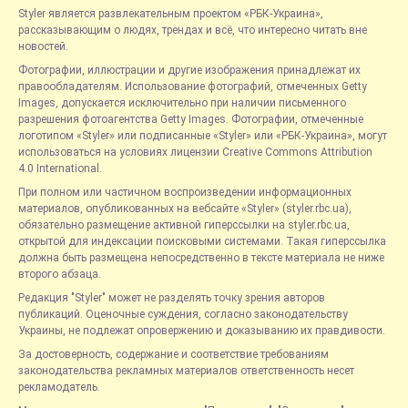
Styler является развлекательным проектом «РБК-Украина»,
рассказывающим о людях, трендах и всё, что интересно читать вне
новостей.
Фотографии, иллюстрации и другие изображения принадлежат их
правообладателям. Использование фотографий, отмеченных Getty
Images, допускается исключительно при наличии письменного
разрешения фотоагентства Getty Images. Фотографии, отмеченные
логотипом «Styler» или подписанные «Styler» или «РБК-Украина», могут
использоваться на условиях лицензии Creative Commons Attribution
4.0 International.
При полном или частичном воспроизведении информационных
материалов, опубликованных на вебсайте «Styler» (styler.rbc.ua),
обязательно размещение активной гиперссылки на styler.rbc.ua,
открытой для индексации поисковыми системами. Такая гиперссылка
должна быть размещена непосредственно в тексте материала не ниже
второго абзаца.
Редакция "Styler" может не разделять точку зрения авторов
публикаций. Оценочные суждения, согласно законодательству
Украины, не подлежат опровержению и доказыванию их правдивости.
За достоверность, содержание и соответствие требованиям
законодательства рекламных материалов ответственность несет
рекламодатель.