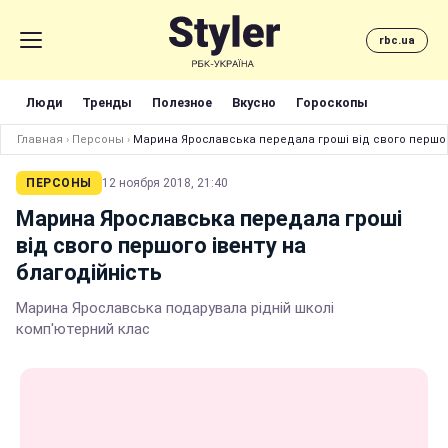
rbc.ua
Люди
Тренды
Полезное
Вкусно
Гороскопы
Главная
›
Персоны
›
Марина Ярославська передала гроші від свого першого
ПЕРСОНЫ
12 ноября 2018, 21:40
Марина Ярославська передала гроші
від свого першого івенту на
благодійність
Марина Ярославська подарувала рідній школі
комп'ютерний клас