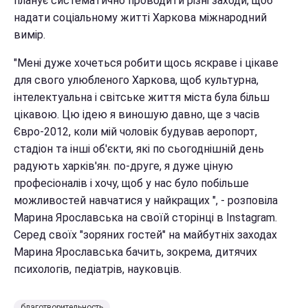
планує систематично проводити різні заходи, щоб
надати соціальному житті Харкова міжнародний
вимір.
"Мені дуже хочеться робити щось яскраве і цікаве
для свого улюбленого Харкова, щоб культурна,
інтелектуальна і світське життя міста була більш
цікавою. Цю ідею я виношую давно, ще з часів
Євро-2012, коли мій чоловік будував аеропорт,
стадіон та інші об'єкти, які по сьогоднішній день
радують харків'ян. по-друге, я дуже ціную
професіоналів і хочу, щоб у нас було побільше
можливостей навчатися у найкращих ", - розповіла
Марина Ярославська на своїй сторінці в Instagram.
Серед своїх "зоряних гостей" на майбутніх заходах
Марина Ярославська бачить, зокрема, дитячих
психологів, педіатрів, науковців.
благотворительность