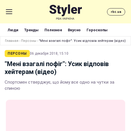
rbc.ua
Люди
Тренды
Полезное
Вкусно
Гороскопы
Главная
›
Персоны
›
"Мені взагалі пофіг": Усик відповів хейтерам (відео)
ПЕРСОНЫ
06 декабря 2018, 15:10
"Мені взагалі пофіг": Усик відповів
хейтерам (відео)
Спортсмен стверджує, що йому все одно на чутки за
спиною