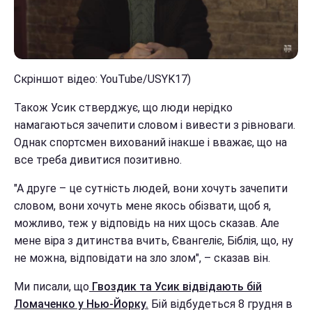
Скріншот відео: YouTube/USYK17)
Також Усик стверджує, що люди нерідко
намагаються зачепити словом і вивести з рівноваги.
Однак спортсмен вихований інакше і вважає, що на
все треба дивитися позитивно.
"А друге – це сутність людей, вони хочуть зачепити
словом, вони хочуть мене якось обізвати, щоб я,
можливо, теж у відповідь на них щось сказав. Але
мене віра з дитинства вчить, Євангеліє, Біблія, що, ну
не можна, відповідати на зло злом", – сказав він.
Ми писали, що
Гвоздик та Усик відвідають бій
Ломаченко у Нью-Йорку.
Бій відбудеться 8 грудня в