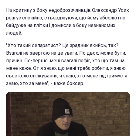
На критику з боку недоброзичливців Олександр Усик
реагує спокійно, стверджуючи, що йому абсолютно
байдуже на плітки і домисли з боку незнайомих
людей.
"Хто такий сепаратист? Це зрадник якийсь, так?
Взагалі не звертаю на це уваги. По двох, може бути,
причин. По-перше, мені взагалі пофіг, хто що там на
мене каже. От я знаю, що мені треба робити, я знаю
своє коло спілкування, я знаю, хто мене підтримує, я
знаю, хто за мене", - каже боксер.