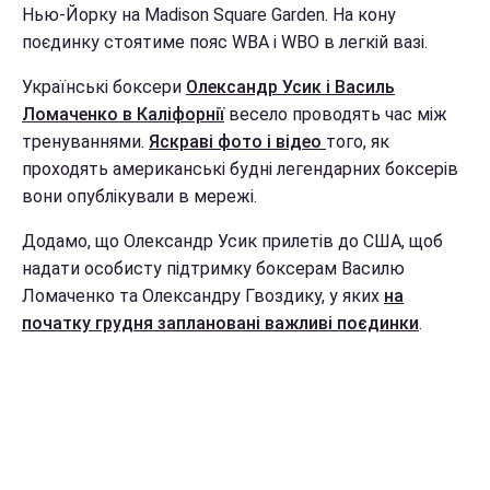
Нью-Йорку на Madison Square Garden. На кону
поєдинку стоятиме пояс WBA і WBO в легкій вазі.
Українські боксери
Олександр Усик і Василь
Ломаченко в Каліфорнії
весело проводять час між
тренуваннями.
Яскраві фото і відео
того, як
проходять американські будні легендарних боксерів
вони опублікували в мережі.
Додамо, що Олександр Усик прилетів до США, щоб
надати особисту підтримку боксерам Василю
Ломаченко та Олександру Гвоздику, у яких
на
початку грудня заплановані
важливі поєдинки
.