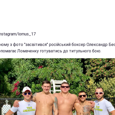
Instagram/lomus_17
ному з фото "засвітився" російський боксер Олександр Бес
опомагає Ломаченку готуватись до титульного бою.