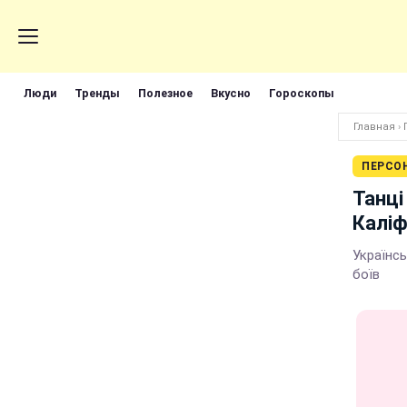
Люди
Тренды
Полезное
Вкусно
Гороскопы
Главная
›
ПЕРСО
Танці
Каліф
Українсь
боїв