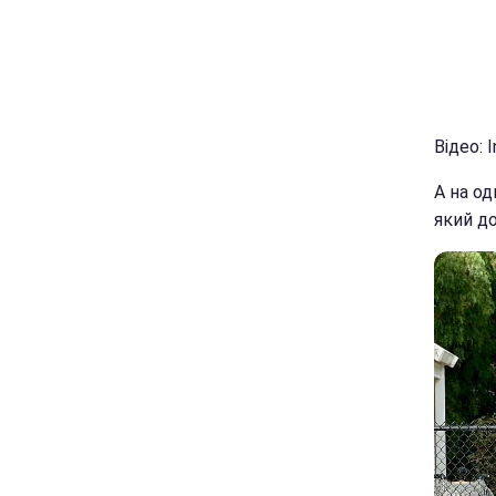
Відео: 
А на од
який д