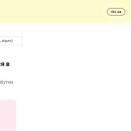
rbc.ua
, відео)
я в
йбутніх