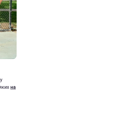
у
 яких
на