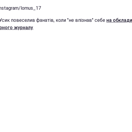
Instagram/lomus_17
Усик повеселив фанатів, коли "не впізнав" себе
на обклади
рного журналу
.