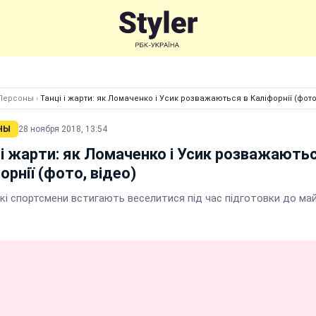
Персоны
›
Танці і жарти: як Ломаченко і Усик розважаються в Каліфорнії (фото
НЫ
28 ноября 2018, 13:54
 і жарти: як Ломаченко і Усик розважаютьс
орнії (фото, відео)
кі спортсмени встигають веселитися під час підготовки до ма