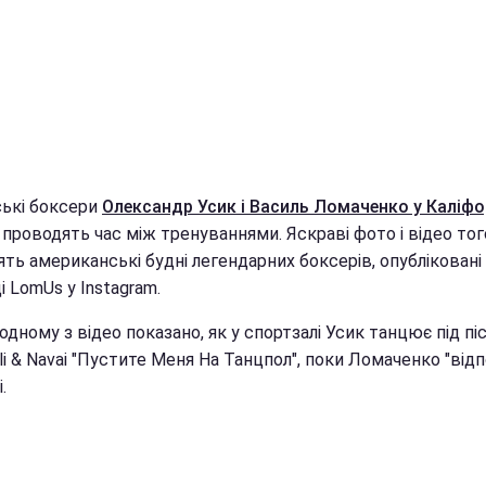
ські боксери
Олександр Усик і Василь Ломаченко у Каліфо
проводять час між тренуваннями. Яскраві фото і відео того
ть американські будні легендарних боксерів, опубліковані
і LomUs у Instagram.
 одному з відео показано, як у спортзалі Усик танцює під п
 & Navai "Пустите Меня На Танцпол", поки Ломаченко "відп
.