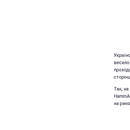
Україн
весело 
проходя
сторінц
Так, на
HammAli
на ринзі