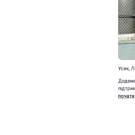
Усик, Л
Додамо
підтри
початк