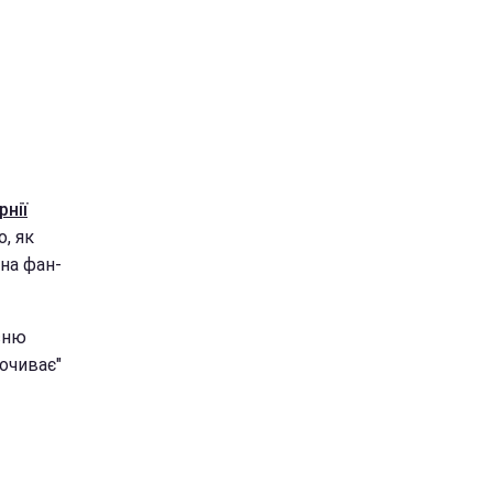
рнії
, як
 на фан-
існю
очиває"