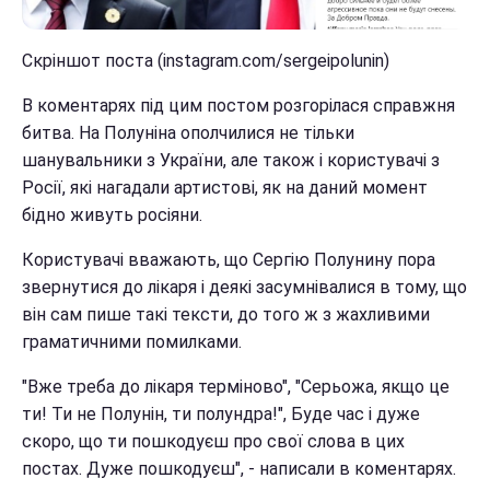
Скріншот поста (instagram.com/sergeipolunin)
В коментарях під цим постом розгорілася справжня
битва. На Полуніна ополчилися не тільки
шанувальники з України, але також і користувачі з
Росії, які нагадали артистові, як на даний момент
бідно живуть росіяни.
Користувачі вважають, що Сергію Полунину пора
звернутися до лікаря і деякі засумнівалися в тому, що
він сам пише такі тексти, до того ж з жахливими
граматичними помилками.
"Вже треба до лікаря терміново", "Серьожа, якщо це
ти! Ти не Полунін, ти полундра!", Буде час і дуже
скоро, що ти пошкодуєш про свої слова в цих
постах. Дуже пошкодуєш", - написали в коментарях.