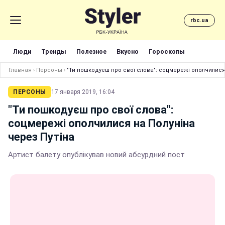
rbc.ua
Люди
Тренды
Полезное
Вкусно
Гороскопы
Главная
›
Персоны
›
"Ти пошкодуєш про свої слова": соцмережі ополчилися
ПЕРСОНЫ
17 января 2019, 16:04
"Ти пошкодуєш про свої слова":
соцмережі ополчилися на Полуніна
через Путіна
Артист балету опублікував новий абсурдний пост