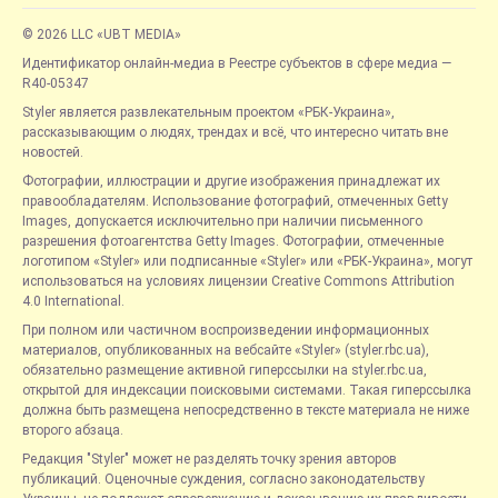
© 2026 LLC «UBT MEDIA»
Идентификатор онлайн-медиа в Реестре субъектов в сфере медиа —
R40-05347
Styler является развлекательным проектом «РБК-Украина»,
рассказывающим о людях, трендах и всё, что интересно читать вне
новостей.
Фотографии, иллюстрации и другие изображения принадлежат их
правообладателям. Использование фотографий, отмеченных Getty
Images, допускается исключительно при наличии письменного
разрешения фотоагентства Getty Images. Фотографии, отмеченные
логотипом «Styler» или подписанные «Styler» или «РБК-Украина», могут
использоваться на условиях лицензии Creative Commons Attribution
4.0 International.
При полном или частичном воспроизведении информационных
материалов, опубликованных на вебсайте «Styler» (styler.rbc.ua),
обязательно размещение активной гиперссылки на styler.rbc.ua,
открытой для индексации поисковыми системами. Такая гиперссылка
должна быть размещена непосредственно в тексте материала не ниже
второго абзаца.
Редакция "Styler" может не разделять точку зрения авторов
публикаций. Оценочные суждения, согласно законодательству