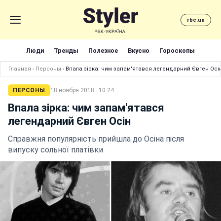
rbc.ua
Люди
Тренды
Полезное
Вкусно
Гороскопы
Главная
›
Персоны
›
Впала зірка: чим запам'ятався легендарний Євген Осі
ПЕРСОНЫ
18 ноября 2018 · 10:24
Впала зірка: чим запам'ятався
легендарний Євген Осін
Справжня популярність прийшла до Осіна після
випуску сольної платівки