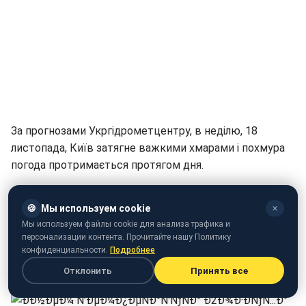
За прогнозами Укргідрометцентру, в неділю, 18
листопада, Київ затягне важкими хмарами і похмура
погода протримається протягом дня.
Вдень температура повітря прогріється до 0 — 2
🍪
Мы используем cookie
градусів вище нуля. Вночі стовпчик термометра
✕
Мы используем файлы cookie для анализа трафика и
опуститься до 6 градусів нижче нуля.
персонализации контента. Прочитайте нашу Политику
конфиденциальности.
Подробнее
У неділю в місті вітер прогнозується північно-західний,
Отклонить
Принять все
3-8 м/с.