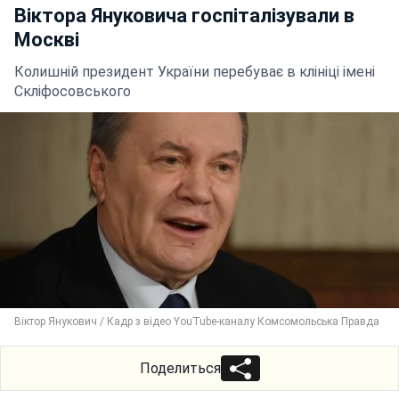
Віктора Януковича госпіталізували в
Москві
Колишній президент України перебуває в клініці імені
Скліфосовського
Віктор Янукович / Кадр з відео YouTube-каналу Комсомольська Правда
Поделиться