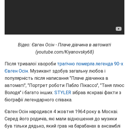
Відео: Євген Осін - Плаче дівчина в автоматі
(
youtube.
com/
Kiyanovsky68)
Після тривалої хвороби
трагічно померла легенда 90-х
Євген Осін
. Музикант здобув загальну любов і
популярність після написання "Плаче дівчинка в
автоматі", "Портрет роботи Пабло Пікассо", "Таня плюс
Володя" і багато інших.
STYLER
зібрав яскраві факти з
біографії легендарного співака.
Євген Осін народився 4 жовтня 1964 року в Москві.
Серед його родичів, які мали відношення до музики
був тільки дядько, який грав на барабанах в ансамблі