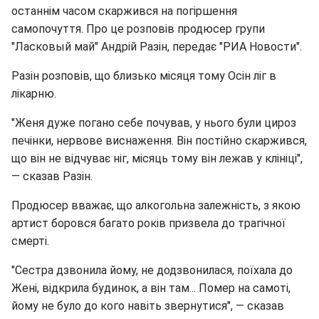
останнім часом скаржився на погіршення
самопочуття. Про це розповів продюсер групи
"Ласковый май" Андрій Разін, передає "РИА Новости".
Разін розповів, що близько місяця тому Осін ліг в
лікарню.
"Женя дуже погано себе почував, у нього були цироз
печінки, нервове виснаження. Він постійно скаржився,
що він не відчуває ніг, місяць тому він лежав у клініці",
— сказав Разін.
Продюсер вважає, що алкогольна залежність, з якою
артист боровся багато років призвела до трагічної
смерті.
"Сестра дзвонила йому, не додзвонилася, поїхала до
Жені, відкрила будинок, а він там... Помер на самоті,
йому не було до кого навіть звернутися", — сказав