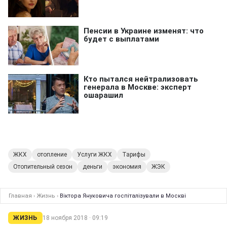
ЖКХ
отопление
Услуги ЖКХ
Тарифы
Отопительный сезон
деньги
экономия
ЖЭК
Главная
›
Жизнь
›
Віктора Януковича госпіталізували в Москві
ЖИЗНЬ
18 ноября 2018 · 09:19