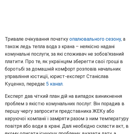
Тривале очікування початку
опалювального сезону,
а
також ледь тепла вода з крана – неякісно надані
комунальні послуги, за які споживач не зобов'язаний
платити. Про те, як українцям зберегти свої гроші в
боротьбі за домашній комфорт розповів начальник
управління юстиції, юрист-експерт Станіслав
Куценко, передає
5 канал
.
Експерт дав чіткий план дій на випадок виникнення
проблем з якістю комунальних послуг. Він порадив в
першу чергу запросити представника ЖЕКу або
керуючої компанії і заміряти разом з ним температуру
повітря або води в крані. Далі необхідно скласти акт, в
якому описати існуючу проблему, вказати дату, а