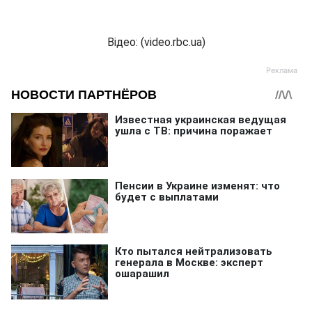
Відео: (video.rbc.ua)