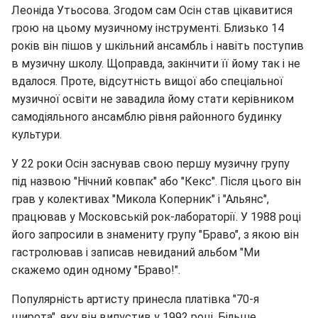
Леоніда Утьосова. Згодом сам Осін став цікавитися
грою на цьому музичному інструменті. Близько 14
років він пішов у шкільний ансамбль і навіть поступив
в музичну школу. Щоправда, закінчити її йому так і не
вдалося. Проте, відсутність вищої або спеціальної
музичної освіти не завадила йому стати керівником
самодіяльного ансамблю рівня районного будинку
культури.
У 22 роки Осін заснував свою першу музичну групу
під назвою "Нічний ковпак" або "Кекс". Після цього він
грав у колективах "Микола Коперник" і "Альянс",
працював у Московській рок-лабораторії. У 1988 році
його запросили в знамениту групу "Браво", з якою він
гастролював і записав невиданий альбом "Ми
скажемо один одному "Браво!".
Популярність артисту принесла платівка "70-я
широта", яку він випустив у 1992 році. Більше