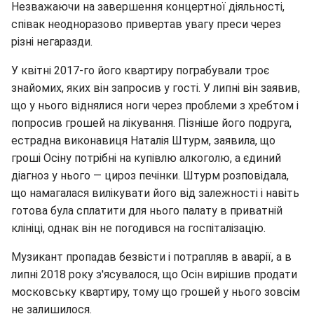
Незважаючи на завершення концертної діяльності,
співак неодноразово привертав увагу преси через
різні негаразди.
У квітні 2017-го його квартиру пограбували троє
знайомих, яких він запросив у гості. У липні він заявив,
що у нього віднялися ноги через проблеми з хребтом і
попросив грошей на лікування. Пізніше його подруга,
естрадна виконавиця Наталія Штурм, заявила, що
гроші Осіну потрібні на купівлю алкоголю, а єдиний
діагноз у нього — цироз печінки. Штурм розповідала,
що намагалася вилікувати його від залежності і навіть
готова була сплатити для нього палату в приватній
клініці, однак він не погодився на госпіталізацію.
Музикант пропадав безвісти і потрапляв в аварії, а в
липні 2018 року з'ясувалося, що Осін вирішив продати
московську квартиру, тому що грошей у нього зовсім
не залишилося.