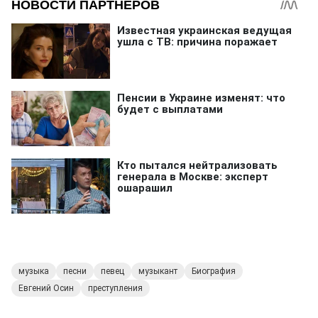
музыка
песни
певец
музыкант
Биография
Евгений Осин
преступления