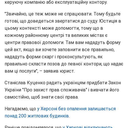
керуючу компанію або експлуатаційну контору.
"Звичайно, це теж може не спрацювати. Тому будьте
готові, що доведеться звертатися до суду. Юстиція в
цьому контексті може допомогти, тому що в
кожному районному центрі та великих містах є
центри правової допомоги. Там вам нададуть форму
цей акт, якщо ви хочете заповнити все правильно,
нададуть форми скарг і проконсультують, як
правильно скласти позов до певної контори, що надає
вам ці послуги", – заявив юрист.
Станіслав Куценко радить українцям придбати Закон
України "Про захист прав споживачів" і вивчати його
самостійно, щоб знати свої права.
Нагадаємо, що
у Херсоні без опалення залишається
понад 200 житлових будинків
.
Раніше повідомлялося, що
у Харкові відключають