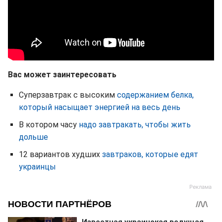
Вас может заинтересовать
Суперзавтрак с высоким
содержанием белка,
который насыщает энергией на весь день
В котором часу
надо завтракать, чтобы жить
дольше
12 вариантов худших
завтраков, которые едят
украинцы