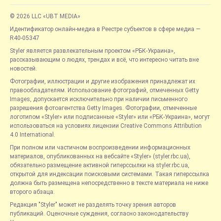
© 2026 LLC «UBT MEDIA»
Идентификатор онлайн-медиа в Реестре субъектов в сфере медиа —
R40-05347
Styler является развлекательным проектом «РБК-Украина»,
рассказывающим о людях, трендах и всё, что интересно читать вне
новостей.
Фотографии, иллюстрации и другие изображения принадлежат их
правообладателям. Использование фотографий, отмеченных Getty
Images, допускается исключительно при наличии письменного
разрешения фотоагентства Getty Images. Фотографии, отмеченные
логотипом «Styler» или подписанные «Styler» или «РБК-Украина», могут
использоваться на условиях лицензии Creative Commons Attribution
4.0 International.
При полном или частичном воспроизведении информационных
материалов, опубликованных на вебсайте «Styler» (styler.rbc.ua),
обязательно размещение активной гиперссылки на styler.rbc.ua,
открытой для индексации поисковыми системами. Такая гиперссылка
должна быть размещена непосредственно в тексте материала не ниже
второго абзаца.
Редакция "Styler" может не разделять точку зрения авторов
публикаций. Оценочные суждения, согласно законодательству