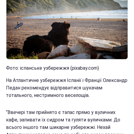
Фото: іспанське узбережжя (pixabay.com)
На Атлантичне узбережжя Іспанії і Франції Олександр
Педан рекомендує відправитися шукачам
тотального, нестримного веселощів.
“Ввечері там прийнято є тапас прямо у вуличних
кафе, запивати їх сидром та гуляти вуличками. До
всього іншого там шикарне узбережжі. Нехай