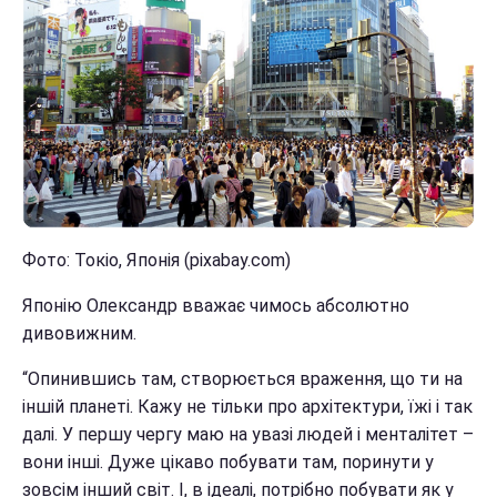
Фото: Токіо, Японія (pixabay.com)
Японію Олександр вважає чимось абсолютно
дивовижним.
“Опинившись там, створюється враження, що ти на
іншій планеті. Кажу не тільки про архітектури, їжі і так
далі. У першу чергу маю на увазі людей і менталітет –
вони інші. Дуже цікаво побувати там, поринути у
зовсім інший світ. І, в ідеалі, потрібно побувати як у