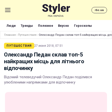
rbc.ua
Люди
Тренды
Полезное
Вкусно
Гороскопы
Главная
›
Путешествия
›
Олександр Педан склав топ-5 найкращих місць для
ПУТЕШЕСТВИЯ
27 июня 2018, 07:51
Олександр Педан склав топ-5
найкращих місць для літнього
відпочинку
Відомий телеведучий Олександр Педан поділився
улюбленими напрямками для відпочинку