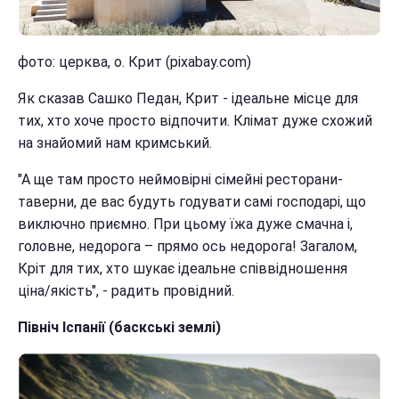
фото: церква, о. Крит (pixabay.com)
Як сказав Сашко Педан, Крит - ідеальне місце для
тих, хто хоче просто відпочити. Клімат дуже схожий
на знайомий нам кримський.
"А ще там просто неймовірні сімейні ресторани-
таверни, де вас будуть годувати самі господарі, що
виключно приємно. При цьому їжа дуже смачна і,
головне, недорога – прямо ось недорога! Загалом,
Кріт для тих, хто шукає ідеальне співвідношення
ціна/якість", - радить провідний.
Північ Іспанії (баскські землі)