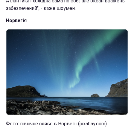
Атлантика і холодна сама по собі, але океан вражень
забезпечений", - каже шоумен.
Норвегія
Фото: північне сяйво в Норвегії (pixabay.com)