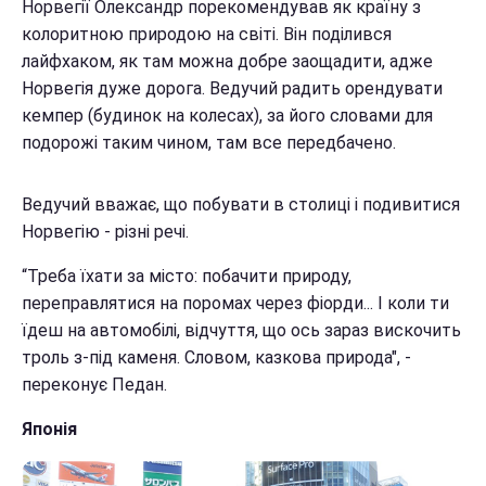
Норвегії Олександр порекомендував як країну з
колоритною природою на світі. Він поділився
лайфхаком, як там можна добре заощадити, адже
Норвегія дуже дорога. Ведучий радить орендувати
кемпер (будинок на колесах), за його словами для
подорожі таким чином, там все передбачено.
Ведучий вважає, що побувати в столиці і подивитися
Норвегію - різні речі.
“Треба їхати за місто: побачити природу,
переправлятися на поромах через фіорди... І коли ти
їдеш на автомобілі, відчуття, що ось зараз вискочить
троль з-під каменя. Словом, казкова природа", -
переконує Педан.
Японія