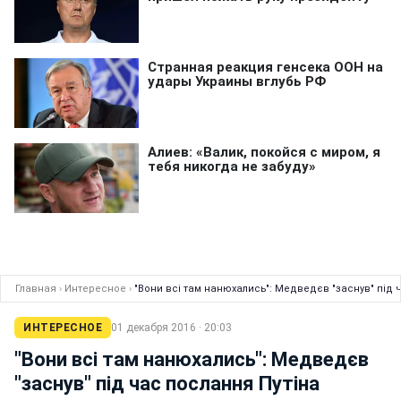
Главная
›
Интересное
›
"Вони всі там нанюхались": Медведєв "заснув" під 
ИНТЕРЕСНОЕ
01 декабря 2016 · 20:03
"Вони всі там нанюхались": Медведєв
"заснув" під час послання Путіна