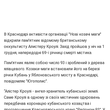
В Краснодарі активісти організації "Нові козачі маги"
відкрили пам'ятник відомому британському
оккультисту Алистеру Кроулі. Захід пройшов у ніч на 1
грудня, напередодні 69-ї річниці смерті містика.
Пам'ятник являє собою число 93 і зроблений з дерева
ялівцевого. Козаки-маги встановили його на березі
річки Кубань у Яблоновського мосту в Краснодарі,
повідомляє "Югополис".
“Алістер Кроулі - ангел-хранитель кубанської землі.
Саме Кроулі в одному зі своїх містичних одкровень
передбачав коронацію кубанського козацтва і
проголошення Краснодарського краю "Регіоном 93". У