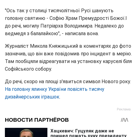
"Ось так у столиці тисячолітньої Русі шанують
головну святиню - Софію Храм Премудрості Божої.І
до речі, могилу Патріарха Володимира. Недалеко до
ведмедя з балалайкою", - написала вона.
Журналіст Микола Княжицький в коментарях до фото
зазначив, що він вже повідомив про інцидент в мерію.
Там пообіцяли відреагувати на установку каруселі біля
Софійського собору.
До речі, скоро на площі з'явиться символ Нового року.
На головну ялинку України повісять тисячу
дизайнерських іграшок
.