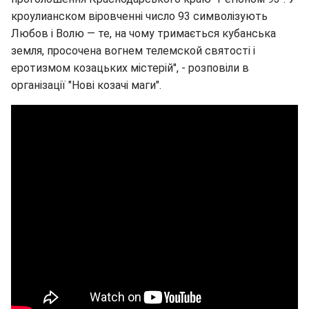
кроулианском віровченні число 93 символізують
Любов і Волю — те, на чому тримається кубанська
земля, просочена вогнем телемской святості і
еротизмом козацьких містерій", - розповіли в
організації "Нові козачі маги".