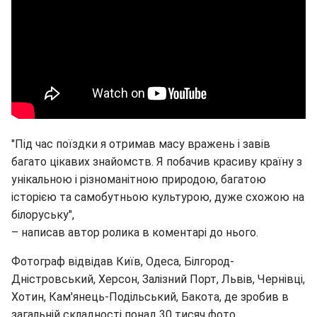
"Під час поїздки я отримав масу вражень і завів
багато цікавих знайомств. Я побачив красиву країну з
унікальною і різноманітною природою, багатою
історією та самобутньою культурою, дуже схожою на
білоруську",
– написав автор ролика в коментарі до нього.
Фотограф відвідав Київ, Одеса, Білгород-
Дністровський, Херсон, Залізний Порт, Львів, Чернівці,
Хотин, Кам'янець-Подільський, Бакота, де зробив в
загальній складності понад 30 тисяч фото.