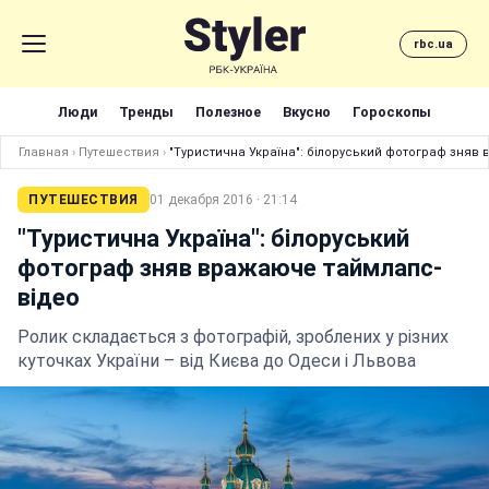
rbc.ua
Люди
Тренды
Полезное
Вкусно
Гороскопы
Главная
›
Путешествия
›
"Туристична Україна": білоруський фотограф зняв
ПУТЕШЕСТВИЯ
01 декабря 2016 · 21:14
"Туристична Україна": білоруський
фотограф зняв вражаюче таймлапс-
відео
Ролик складається з фотографій, зроблених у різних
куточках України – від Києва до Одеси і Львова