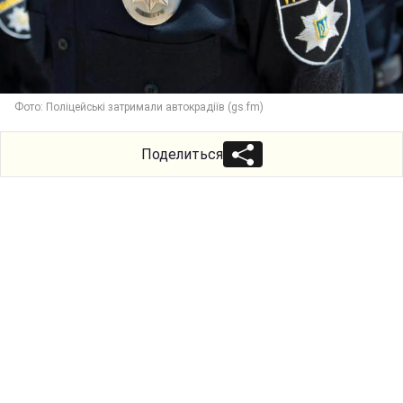
Фото: Поліцейські затримали автокрадіїв (gs.fm)
Поделиться