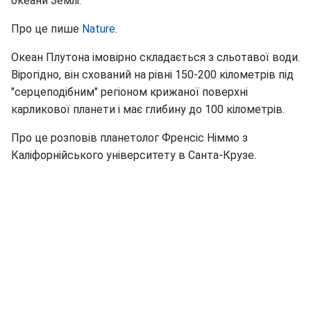
океани Землі.
Про це пише
Nature
.
Океан Плутона імовірно складається з сльотавої води.
Вірогідно, він схований на рівні 150-200 кілометрів під
"серцеподібним" регіоном крижаної поверхні
карликової планети і має глибину до 100 кілометрів.
Про це розповів планетолог Френсіс Німмо з
Каліфорнійського університету в Санта-Крузе.