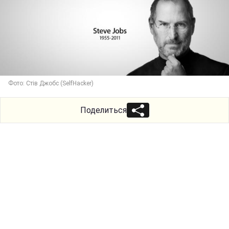
Фото: Стів Джобс (SelfHacker)
Поделиться