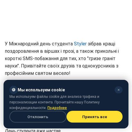
У Міжнародний день студента
Styler
зібрав кращі
поздоровлення в віршах і прозі, а також прикольні і
короткі SMS-побажання для тих, хто "гризе граніт
науки". Привітайте своїх друзів та однокурсників з
професійним святом весело!
День студента: привітання у віршах
🍪
Мы используем cookie
✕
Учні вузів, коледжів, технікумів та ПТУ приймають
Мы используем файлы cookie для анализа трафика и
персонализации контента. Прочитайте нашу Политику
привітання 17 листопада. Красиві слова побажань у
конфиденциальности.
Подробнее
віршах для святкових листівок і тостів:
Отклонить
Принять все
Молодіжний й відчайдушний,
День студента вже настав.