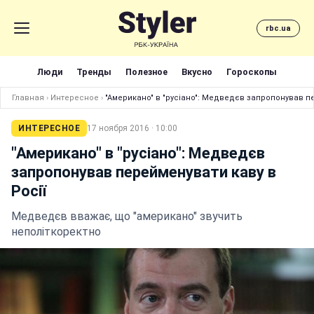
rbc.ua
Люди
Тренды
Полезное
Вкусно
Гороскопы
Главная
›
Интересное
›
"Американо" в "русіано": Медведєв запропонував пе
ИНТЕРЕСНОЕ
17 ноября 2016 · 10:00
"Американо" в "русіано": Медведєв
запропонував перейменувати каву в
Росії
Медведєв вважає, що "американо" звучить
неполіткоректно