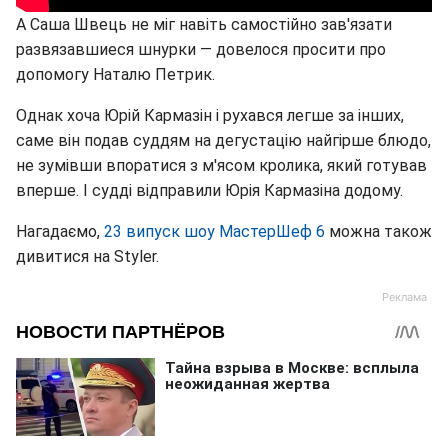
А Саша Швець не міг навіть самостійно зав'язати
развязавшиеся шнурки — довелося просити про
допомогу Наталю Петрик.
Однак хоча Юрій Кармазін і рухався легше за інших,
саме він подав суддям на дегустацію найгірше блюдо,
не зумівши впоратися з м'ясом кролика, який готував
вперше. І судді відправили Юрія Кармазіна додому.
Нагадаємо,
23 випуск шоу МастерШеф 6
можна також
дивитися на Styler.