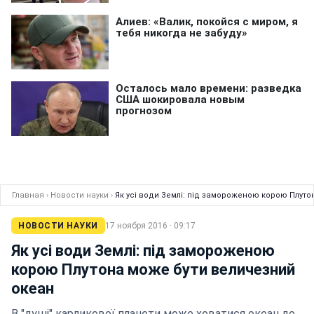
Главная
›
Новости науки
›
Як усі води Землі: під замороженою корою Плуто
НОВОСТИ НАУКИ
17 ноября 2016 · 09:17
Як усі води Землі: під замороженою
корою Плутона може бути величезний
океан
В "душі" карликової планети може ховатися океан до