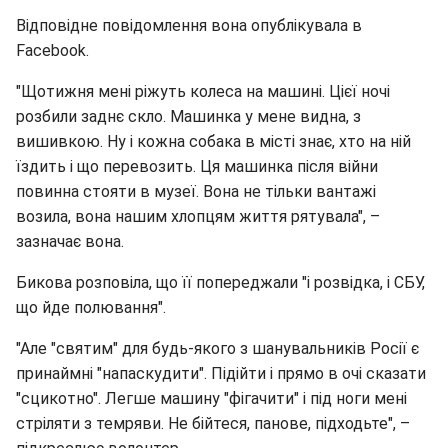
Відповідне повідомлення вона опублікувала в
Facebook.
"Щотижня мені ріжуть колеса на машині. Цієї ночі
розбили заднє скло. Машинка у мене видна, з
вишивкою. Ну і кожна собака в місті знає, хто на ній
їздить і що перевозить. Ця машинка після війни
повинна стояти в музеї. Вона не тільки вантажі
возила, вона нашим хлопцям життя рятувала", –
зазначає вона.
Бикова розповіла, що її попереджали "і розвідка, і СБУ,
що йде полювання".
"Але "святим" для будь-якого з шанувальників Росії є
принаймні "напаскудити". Підійти і прямо в очі сказати
"сцикотно". Легше машину "фігачити" і під ноги мені
стріляти з темряви. Не бійтеся, панове, підходьте", –