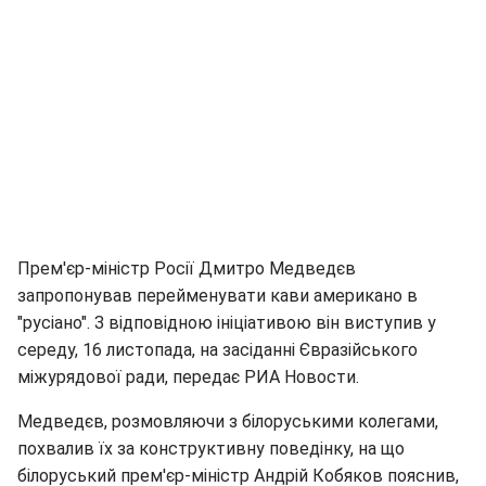
Прем'єр-міністр Росії Дмитро Медведєв
запропонував перейменувати кави американо в
"русіано". З відповідною ініціативою він виступив у
середу, 16 листопада, на засіданні Євразійського
міжурядової ради, передає РИА Новости.
Медведєв, розмовляючи з білоруськими колегами,
похвалив їх за конструктивну поведінку, на що
білоруський прем'єр-міністр Андрій Кобяков пояснив,