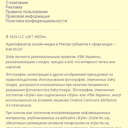
О компании
Реклама
Правила пользования
Правовая информация
Политика конфиденциальности
© 2026 LLC «UBT MEDIA»
Идентификатор онлайн-медиа в Реестре субъектов в сфере медиа —
R40-05347
Styler является развлекательным проектом «РБК-Украина»,
рассказывающим о людях, трендах и всё, что интересно читать вне
новостей.
Фотографии, иллюстрации и другие изображения принадлежат их
правообладателям. Использование фотографий, отмеченных Getty
Images, допускается исключительно при наличии письменного
разрешения фотоагентства Getty Images. Фотографии, отмеченные
логотипом «Styler» или подписанные «Styler» или «РБК-Украина», могут
использоваться на условиях лицензии Creative Commons Attribution
4.0 International.
При полном или частичном воспроизведении информационных
материалов, опубликованных на вебсайте «Styler» (styler.rbc.ua),
обязательно размещение активной гиперссылки на styler.rbc.ua,