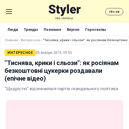
rbc.ua
Люди
Тренды
Полезное
Вкусно
Гороскопы
Главная
›
Интересное
›
"Тиснява, крики і сльози": як росіянам безкоштовні
ИНТЕРЕСНОЕ
05 января 2019, 09:55
"Тиснява, крики і сльози": як росіянам
безкоштовні цукерки роздавали
(епічне відео)
"Щедрістю" відзначилася партія скандального політика