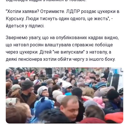
"Хотіли халяви? Отримаєте. ЛДПР роздає цукерки в
Курську. Люди тиснуть один одного, це жесть", -
йдеться у підписі.
Звернемо увагу, що на опублікованих кадрах видно,
що натовп росіян влаштувала справжнє побоїще
через цукерки. Дітей "не випускали" з натовпу, а
деякі пенсіонера хотіли обійти чергу з іншого боку.