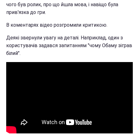
чого був ролик, про що йшла мова, і навіщо була
прив'язка до гри.
В коментарях відео розгромили критикою.
Деякі звернули увагу на деталі. Наприклад, один з
користувачів задався запитанням "чому Обаму зіграв
білий".