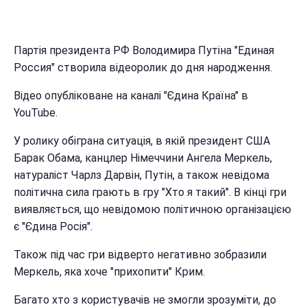
Партія президента РФ Володимира Путіна "Единая
Россия" створила відеоролик до дня народження.
Відео опубліковане на каналі "Єдина Країна" в
YouTube.
У ролику обіграна ситуація, в якій президент США
Барак Обама, канцлер Німеччини Ангела Меркель,
натураліст Чарлз Дарвін, Путін, а також невідома
політична сила грають в гру "Хто я такий". В кінці гри
виявляється, що невідомою політичною організацією
є "Єдина Росія".
Також під час гри відверто негативно зобразили
Меркель, яка хоче "прихопити" Крим.
Багато хто з користувачів не змогли зрозуміти, до