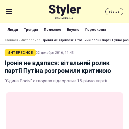
rbc.ua
Люди
Тренды
Полезное
Вкусно
Гороскопы
Главная
›
Интересное
›
Іронія не вдалася: вітальний ролик партії Путіна р
ИНТЕРЕСНОЕ
02 декабря 2016, 11:43
Іронія не вдалася: вітальний ролик
партії Путіна розгромили критикою
"Єдина Росія" створила відеоролик 15-річчю партії