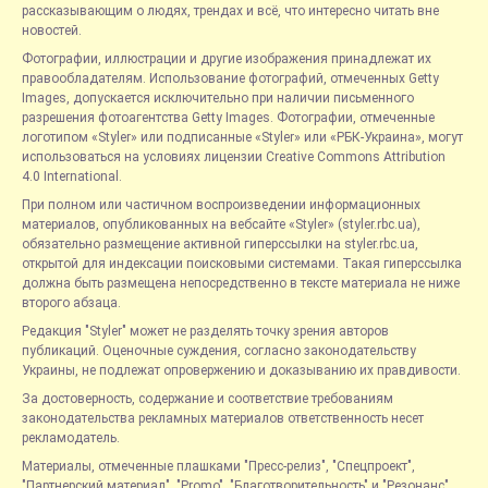
рассказывающим о людях, трендах и всё, что интересно читать вне
новостей.
Фотографии, иллюстрации и другие изображения принадлежат их
правообладателям. Использование фотографий, отмеченных Getty
Images, допускается исключительно при наличии письменного
разрешения фотоагентства Getty Images. Фотографии, отмеченные
логотипом «Styler» или подписанные «Styler» или «РБК-Украина», могут
использоваться на условиях лицензии Creative Commons Attribution
4.0 International.
При полном или частичном воспроизведении информационных
материалов, опубликованных на вебсайте «Styler» (styler.rbc.ua),
обязательно размещение активной гиперссылки на styler.rbc.ua,
открытой для индексации поисковыми системами. Такая гиперссылка
должна быть размещена непосредственно в тексте материала не ниже
второго абзаца.
Редакция "Styler" может не разделять точку зрения авторов
публикаций. Оценочные суждения, согласно законодательству
Украины, не подлежат опровержению и доказыванию их правдивости.
За достоверность, содержание и соответствие требованиям
законодательства рекламных материалов ответственность несет
рекламодатель.
Материалы, отмеченные плашками "Пресс-релиз", "Спецпроект",
"Партнерский материал", "Promo", "Благотворительность" и "Резонанс",