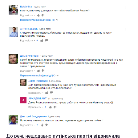
До речі, нещодавно
путінська партія відзначила