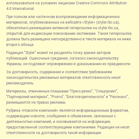
использоваться на условиях лицензии Creative Commons Attribution
4.0 International.
При полном или частичном воспроизведении информационных
материалов, опубликованных на вебсайте «Styler» (styler.rbc.ua),
обязательно размещение активной гиперссылки на styler.rbc.ua,
открытой для индексации поисковыми системами. Такая гиперссылка
должна быть размещена непосредственно в тексте материала не ниже
второго абзаца.
Редакция "Styler" может не разделять точку зрения авторов
публикаций. Оценочные суждения, согласно законодательству
Украины, не подлежат опровержению и доказыванию их правдивости.
За достоверность, содержание и соответствие требованиям
законодательства рекламных материалов ответственность несет
рекламодатель.
Материалы, отмеченные плашками "Пресс-релиз", "Спецпроект",
"Партнерский материал", "Promo", "Благотворительность" и "Резонанс",
размещаются на правах рекламы.
Рубрика «Новости компаний» является информационным форматом,
содержащим новости, сообщения и объявления, связанные с
деятельностью компаний, и основывается на информации,
предоставленной соответствующими компаниями. Редакция не несет
ответственности за достоверность такой информации.