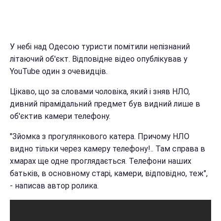
У небі над Одесою туристи помітили непізнаний
літаючий об'єкт. Відповідне відео опублікував у
YouTube один з очевидців.
Цікаво, що за словами чоловіка, який і зняв НЛО,
дивний пірамідальний предмет був видний лише в
об'єктив камери телефону.
"Зйомка з прогулянкового катера. Причому НЛО
видно тільки через камеру телефону!.. Там справа в
хмарах ще одне проглядається. Телефони наших
батьків, в основному старі, камери, відповідно, теж",
- написав автор ролика.