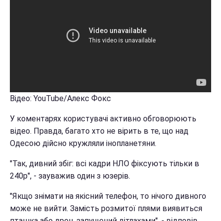
Відео: YouTube/Алекс Фокс
У коментарях користувачі активно обговорюють
відео. Правда, багато хто не вірить в те, що над
Одесою дійсно кружляли інопланетяни.
"Так, дивний збіг: всі кадри НЛО фіксують тільки в
240p", - зауважив один з юзерів.
"Якщо знімати на якісний телефон, то нічого дивного
може не вийти. Замість розмитої плями виявиться
пташка або дрон, запущений дітлахами", - відповів