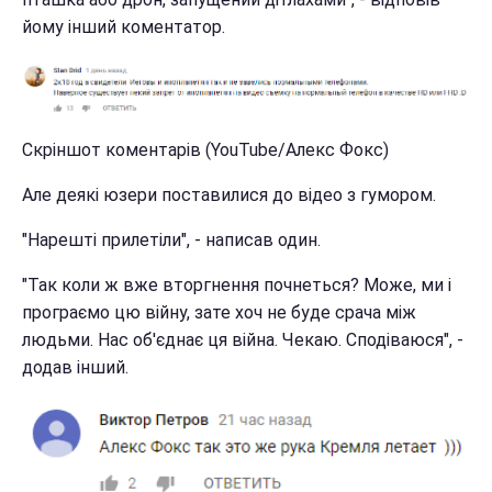
йому інший коментатор.
Скріншот коментарів (YouTube/Алекс Фокс)
Але деякі юзери поставилися до відео з гумором.
"Нарешті прилетіли", - написав один.
"Так коли ж вже вторгнення почнеться? Може, ми і
програємо цю війну, зате хоч не буде срача між
людьми. Нас об'єднає ця війна. Чекаю. Сподіваюся", -
додав інший.