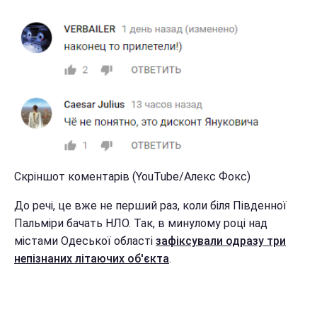
Скріншот коментарів (YouTube/Алекс Фокс)
До речі, це вже не перший раз, коли біля Південної
Пальміри бачать НЛО. Так, в минулому році над
містами Одеської області
зафіксували одразу три
непізнаних літаючих об'єкта
.