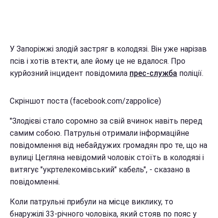
У Запоріжжі злодій застряг в колодязі. Він уже нарізав
псів і хотів втекти, але йому це не вдалося. Про
курйозний інцидент повідомила
прес-служба
поліції.
Скріншот поста (facebook.com/zappolice)
"Злодієві стало соромно за свій вчинок навіть перед
самим собою. Патрульні отримали інформаційне
повідомлення від небайдужих громадян про те, що на
вулиці Цегляна невідомий чоловік стоїть в колодязі і
витягує "укртелекомівський" кабель", - сказано в
повідомленні.
Коли патрульні прибули на місце виклику, то
бнаружілі 33-річного чоловіка, який стояв по пояс у