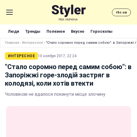
rbc.ua
Люди
Тренды
Полезное
Вкусно
Гороскопы
Главная
›
Интересное
›
"Стало соромно перед самим собою": в Запоріжжі гор
ИНТЕРЕСНОЕ
10 ноября 2017, 22:24
"Стало соромно перед самим собою": в
Запоріжжі горе-злодій застряг в
колодязі, коли хотів втекти
Чоловікові не вдалося покинути місце злочину