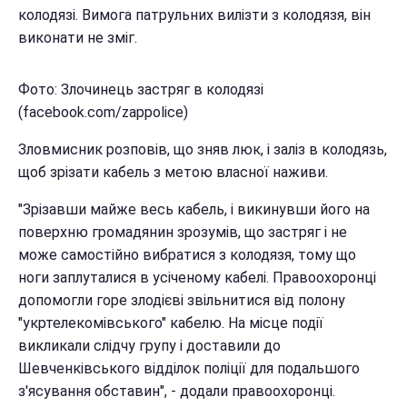
колодязі. Вимога патрульних вилізти з колодязя, він
виконати не зміг.
Фото: Злочинець застряг в колодязі
(facebook.com/zappolice)
Зловмисник розповів, що зняв люк, і заліз в колодязь,
щоб зрізати кабель з метою власної наживи.
"Зрізавши майже весь кабель, і викинувши його на
поверхню громадянин зрозумів, що застряг і не
може самостійно вибратися з колодязя, тому що
ноги заплуталися в усіченому кабелі. Правоохоронці
допомогли горе злодієві звільнитися від полону
"укртелекомівського" кабелю. На місце події
викликали слідчу групу і доставили до
Шевченківського відділок поліції для подальшого
з'ясування обставин", - додали правоохоронці.