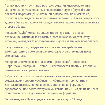
При полном или частичном воспроизведении информационных
материалов, опубликованных на вебсайте «Styler» (styler.rbc.ua),
обязательно размещение активной гиперссылки на styler.rbc.ua,
открытой для индексации поисковыми системами. Такая гиперссылка
должна быть размещена непосредственно в тексте материала не ниже
второго абзаца.
Редакция "Styler" может не разделять точку зрения авторов
публикаций. Оценочные суждения, согласно законодательству
Украины, не подлежат опровержению и доказыванию их правдивости.
За достоверность, содержание и соответствие требованиям
законодательства рекламных материалов ответственность несет
рекламодатель.
Материалы, отмеченные плашками "Пресс-релиз", "Спецпроект",
"Партнерский материал", "Promo", "Благотворительность" и "Резонанс",
размещаются на правах рекламы.
Рубрика «Новости компаний» является информационным форматом,
содержащим новости, сообщения и объявления, связанные с
деятельностью компаний, и основывается на информации,
предоставленной соответствующими компаниями. Редакция не несет
ответственности за достоверность такой информации.
Онлайн-медиа «Styler» предназначено для лиц от 21 года.