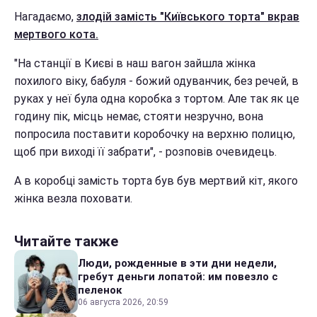
Нагадаємо,
злодій замість "Київського торта" вкрав
мертвого кота.
"На станції в Києві в наш вагон зайшла жінка
похилого віку, бабуля - божий одуванчик, без речей, в
руках у неї була одна коробка з тортом. Але так як це
годину пік, місць немає, стояти незручно, вона
попросила поставити коробочку на верхню полицю,
щоб при виході її забрати", - розповів очевидець.
А в коробці замість торта був був мертвий кіт, якого
жінка везла поховати.
Читайте также
Люди, рожденные в эти дни недели,
гребут деньги лопатой: им повезло с
пеленок
06 августа 2026, 20:59