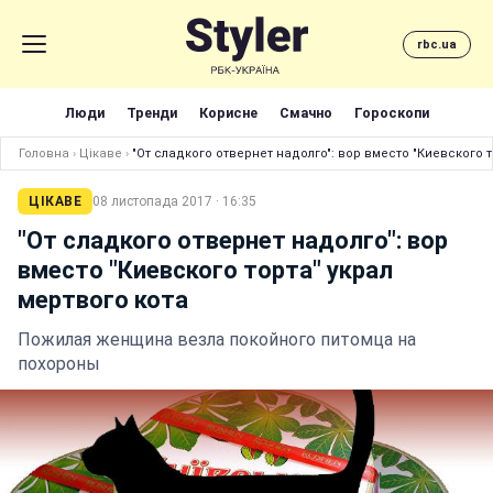
rbc.ua
Люди
Тренди
Корисне
Смачно
Гороскопи
Головна
›
Цікаве
›
"От сладкого отвернет надолго": вор вместо "Киевского т
ЦІКАВЕ
08 листопада 2017 · 16:35
"От сладкого отвернет надолго": вор
вместо "Киевского торта" украл
мертвого кота
Пожилая женщина везла покойного питомца на
похороны