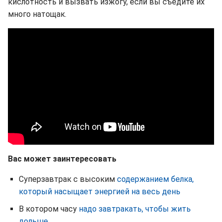
кислотность и вызвать изжогу, если вы съедите их
много натощак.
Вас может заинтересовать
Суперзавтрак с высоким
содержанием белка,
который насыщает энергией на весь день
В котором часу
надо завтракать, чтобы жить
дольше