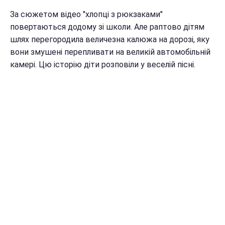
За сюжетом відео "хлопці з рюкзаками"
повертаються додому зі школи. Але раптово дітям
шлях перегородила величезна калюжа на дорозі, яку
вони змушені перепливати на великій автомобільній
камері. Цю історію діти розповіли у веселій пісні.