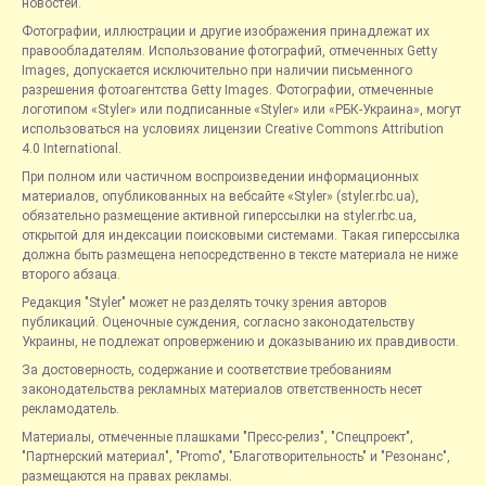
новостей.
Фотографии, иллюстрации и другие изображения принадлежат их
правообладателям. Использование фотографий, отмеченных Getty
Images, допускается исключительно при наличии письменного
разрешения фотоагентства Getty Images. Фотографии, отмеченные
логотипом «Styler» или подписанные «Styler» или «РБК-Украина», могут
использоваться на условиях лицензии Creative Commons Attribution
4.0 International.
При полном или частичном воспроизведении информационных
материалов, опубликованных на вебсайте «Styler» (styler.rbc.ua),
обязательно размещение активной гиперссылки на styler.rbc.ua,
открытой для индексации поисковыми системами. Такая гиперссылка
должна быть размещена непосредственно в тексте материала не ниже
второго абзаца.
Редакция "Styler" может не разделять точку зрения авторов
публикаций. Оценочные суждения, согласно законодательству
Украины, не подлежат опровержению и доказыванию их правдивости.
За достоверность, содержание и соответствие требованиям
законодательства рекламных материалов ответственность несет
рекламодатель.
Материалы, отмеченные плашками "Пресс-релиз", "Спецпроект",
"Партнерский материал", "Promo", "Благотворительность" и "Резонанс",
размещаются на правах рекламы.