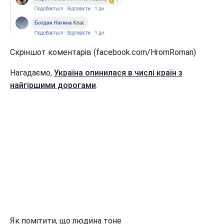
Скріншот коментарів (facebook.com/HromRoman)
Нагадаємо,
Україна опинилася в числі країн з
найгіршими дорогами
.
Як помітити, що людина тоне