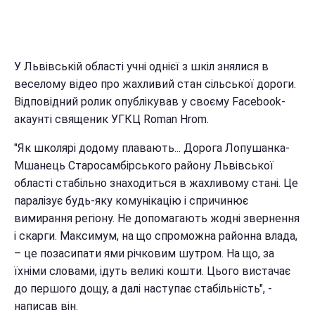
У Львівській області учні однієї з шкіл знялися в
веселому відео про жахливий стан сільської дороги.
Відповідний ролик опублікував у своєму Facebook-
акаунті священик УГКЦ Roman Hrom.
"Як школярі додому плавають... Дорога Лопушанка-
Мшанець Старосамбірського району Львівської
області стабільно знаходиться в жахливому стані. Це
паралізує будь-яку комунікацію і спричинює
вимирання регіону. Не допомагають жодні звернення
і скарги. Максимум, на що спроможна районна влада,
– це позасипати ями річковим шутром. На що, за
їхніми словами, ідуть великі кошти. Цього вистачає
до першого дощу, а далі наступає стабільність", -
написав він.