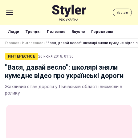
rbc.ua
Люди
Тренды
Полезное
Вкусно
Гороскопы
Главная
›
Интересное
›
"Вася, давай весло": школярі зняли кумедне відео п
ИНТЕРЕСНОЕ
20 июня 2018, 01:30
"Вася, давай весло": школярі зняли
кумедне відео про українські дороги
Жахливий стан дороги у Львівській області висміяли в
ролику