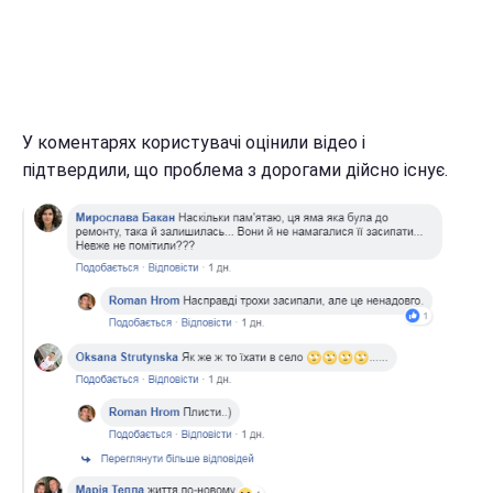
У коментарях користувачі оцінили відео і
підтвердили, що проблема з дорогами дійсно існує.